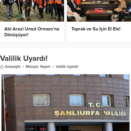
Atıl Arazi Umut Ormanı’na
Toprak ve Su İçin El Ele!
Dönüşüyor!
Valilik Uyardı!
Anasayfa
Manşet
,
Yaşam
Valilik Uyardı!