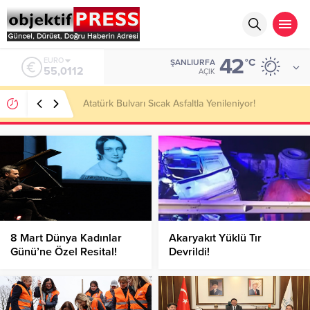
42
ALTIN
°C
ŞANLIURFA
6.519,97
AÇIK
Temmuzda IPARD III Kapsamında 634,3 Milyon Lira
Hibe Ödemesi Yapıldı!
8 Mart Dünya Kadınlar
Akaryakıt Yüklü Tır
Günü’ne Özel Resital!
Devrildi!