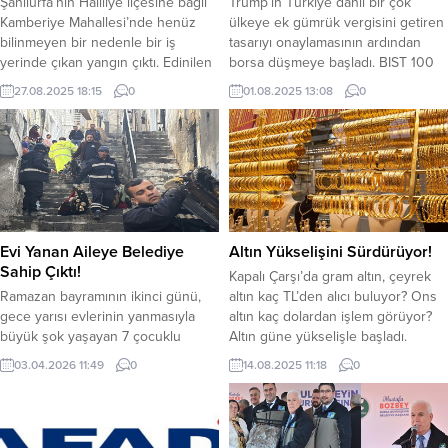
Şanlıurfa’nın Haliliye ilçesine bağlı
Trump’ın Türkiye dahil bir çok
Kamberiye Mahallesi’nde henüz
ülkeye ek gümrük vergisini getiren
bilinmeyen bir nedenle bir iş
tasarıyı onaylamasının ardından
yerinde çıkan yangın çıktı. Edinilen
borsa düşmeye başladı. BIST 100
bilgiye göre, Kamberiye
endeksi ve BİST 30 endeksi güne
27.08.2025 18:15
0
01.08.2025 13:08
0
Mahallesi’nde bulunan bir iş
kaç puanla başladı? Amerika
yerinde henüz belirlenemeyen bir
Birleşik Devletleri Başkanı (ABD),
nedenle yangın çıktı. Yangını fark
Donald Trump’ın Türkiye’ye yüzde
eden çevredeki vatandaşların
15 gümrük vergisini onaylamasının
ihbarı üzerine olay yerine Şanlıurfa
ardından Borsa İstanbul (BİST)
Büyükşehir Belediyesi İtfaiye
düşmeye başladı. BIST 100 endeksi
ekipleri sevk edildi. Kısa sürede
bugün...
bölgeye...
Evi Yanan Aileye Belediye
Altın Yükselişini Sürdürüyor!
Sahip Çıktı!
Kapalı Çarşı’da gram altın, çeyrek
Ramazan bayramının ikinci günü,
altın kaç TL’den alıcı buluyor? Ons
gece yarısı evlerinin yanmasıyla
altın kaç dolardan işlem görüyor?
büyük şok yaşayan 7 çocuklu
Altın güne yükselişle başladı.
aileye, Eyyübiye Belediyesi sahip
Güvenli liman olarak bilinen altında
03.04.2026 11:49
0
14.08.2025 11:18
0
çıktı. Aileyi ziyaret ederek
hareketlilik devam ediyor. Amerika
ihtiyaçlarını belirleyen Eyyübiye
Birleşik Devletleri (ABD) Merkez
Belediyesi Sosyal Yardım İşleri
Bankası Fed’in faiz indirimine dair
Müdürlüğü, evde temizlik
beklentiler her geçen gün giderek