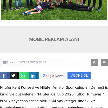
MOBİL REKLAM ALANI
A
A
+
-
Spor
03.02.2025 16:58
ABONE OL
Nilüfer Kent Konseyi ve Nilüfer Amatör Spor Kulüpleri Derneği iş
birliğiyle düzenlenen “Nilüfer Kız Cup 2025 Futbol Turnuvası”
büyük heyecana sahne oldu. 11-14 yaş kategorisindeki kız
futbolcuların mücadele ettiği turnuvada, şampiyonluk kupasını