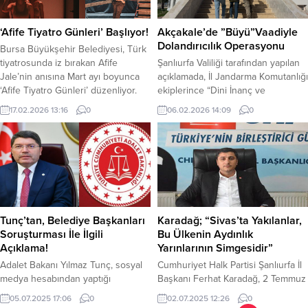
saat itibariyle 14.444,04 puandan...
ayrıca esnaf ziyareti ardından OSB
Ortadoğu...
‘Afife Tiyatro Günleri’ Başlıyor!
Akçakale’de ”Büyü”Vaadiyle
Dolandırıcılık Operasyonu
Bursa Büyükşehir Belediyesi, Türk
tiyatrosunda iz bırakan Afife
Şanlıurfa Valiliği tarafından yapılan
Jale’nin anısına Mart ayı boyunca
açıklamada, İl Jandarma Komutanlığı
‘Afife Tiyatro Günleri’ düzenliyor.
ekiplerince “Dini İnanç ve
Bursa Büyükşehir Belediyesi ev
Duyguların İstismar Edilmesi
17.02.2026 13:16
0
06.02.2026 14:09
0
sahipliğinde, Bursa Kültür Sanat ve
Suretiyle Nitelikli Dolandırıcılık”
Turizm Vakfı (BKSTV) tarafından
suçlarına yönelik yürütülen
hazırlanan ‘Afife Tiyatro Günleri’,
çalışmalar kapsamında önemli bir
Mart ayı boyunca Afife Tiyatro
operasyona imza atıldığı bildirildi.
Ödülleri’ne layık görülen 5 seçkin
Edinilen bilgilere göre, Şanlıurfa’nın
oyunu Bursalı sanatseverlerle
Akçakale ilçesinde bir şahsın
buluşturuyor. 27 Mart...
sosyal medya platformları
üzerinden büyü yapma vaadiyle
Tunç’tan, Belediye Başkanları
Karadağ; “Sivas’ta Yakılanlar,
canlı yayınlar açarak vatandaşların
Soruşturması İle İlgili
Bu Ülkenin Aydınlık
dini inanç...
Açıklama!
Yarınlarının Simgesidir”
Adalet Bakanı Yılmaz Tunç, sosyal
Cumhuriyet Halk Partisi Şanlıurfa İl
medya hesabından yaptığı
Başkanı Ferhat Karadağ, 2 Temmuz
açıklamada, CHP’li Antalya,
1994’te Madımak Oteli’nde yaşanan
05.07.2025 17:06
0
02.07.2025 12:26
0
Manavgat, Adana ve Adıyaman
Sivas Katliamının 31. yıl dönümünde