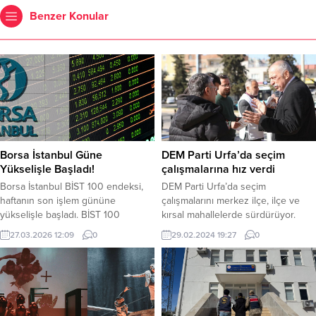
Benzer Konular
Borsa İstanbul Güne
DEM Parti Urfa’da seçim
Yükselişle Başladı!
çalışmalarına hız verdi
Borsa İstanbul BİST 100 endeksi,
DEM Parti Urfa’da seçim
haftanın son işlem gününe
çalışmalarını merkez ilçe, ilçe ve
yükselişle başladı. BİST 100
kırsal mahallelerde sürdürüyor.
endeksi yeni güne yüzde 0,60
DEM Parti Urfa Büyükşehir
27.03.2026 12:09
0
29.02.2024 19:27
0
artış sağlayarak 12.802,98 puandan
Belediye Eşbaşkan Adayı Celaledin
başladı. BİST 100 endeksi, dün
Erkmen, merkez ilçe Haliliye
kapanışı 12.727,06 puandan yaptı.
Belediye Eşbaşkan adayları Sema
BİST 100 endeksi, saat 12.07
Ateş ve Suphi Yılancı ile birlikte 24
itibariyle 12.689,69 puandan işlem
Metre Caddesi ve Perşembe pazarı
görüyor. BİST 30 endeksi ise aynı
esnafını ziyaret etti. Eşbaşkanlar