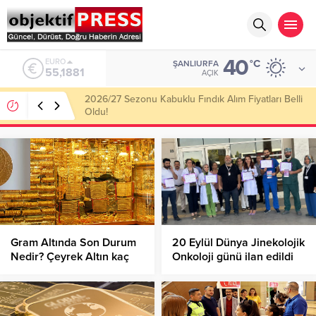
40
ALTIN
°C
ŞANLIURFA
6.660,55
AÇIK
Haliliye Belediyesi Her Gün 4 Bin 898 Kişiye Sıcak
Yemek Ulaştırıyor!
Gram Altında Son Durum
20 Eylül Dünya Jinekolojik
Nedir? Çeyrek Altın kaç
Onkoloji günü ilan edildi
Lira Oldu?