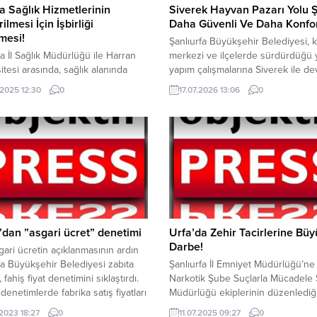
a Sağlık Hizmetlerinin
Siverek Hayvan Pazarı Yolu 
rilmesi İçin İşbirliği
Daha Güvenli Ve Daha Konfor
mesi!
Şanlıurfa Büyükşehir Belediyesi, 
fa İl Sağlık Müdürlüğü ile Harran
merkezi ve ilçelerde sürdürdüğü 
itesi arasında, sağlık alanında
yapım çalışmalarına Siverek ile d
 araştırma ve uygulama
etti. İlçe ekonomisinin önemli
.2025 12:30
0
17.07.2026 13:06
0
erini geliştirmek amacıyla önemli
merkezlerinden biri olan Hayvan
rliği toplantısı gerçekleştirildi.
Pazarı’nın 3 kilometrelik yolu asfal
lerde, bölgede ihtiyaç duyulan
daha güvenli ve konforlu hâle getir
izmetlerinin daha etkin, kaliteli,
Şanlıurfa Büyükşehir Belediyesi, ş
 ve ulaşılabilir şekilde sunulmasına
merkeziyle birlikte tüm ilçelerde y
yol haritası masaya yatırıldı.
yapım, bakım veasfaltlama çalışmal
Prof. Dr. Mehmet Tahir Güllüoğlu
aralıksız sürdürüyor. Sezonu en...
rfa İl...
’dan ”asgari ücret” denetimi
Urfa’da Zehir Tacirlerine Büy
Darbe!
gari ücretin açıklanmasının ardın
fa Büyükşehir Belediyesi zabıta
Şanlıurfa İl Emniyet Müdürlüğü’ne 
, fahiş fiyat denetimini sıklaştırdı.
Narkotik Şube Suçlarla Mücadele
denetimlerde fabrika satış fiyatları
Müdürlüğü ekiplerinin düzenlediğ
aki etiket fiyatları kontrol edildi ve
operasyonda 24 kg Skunk ele geçir
.2023 18:27
0
11.07.2025 09:27
0