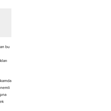
dan bu
kları
Makamda
önemli
şına
rek