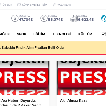
ÜYELİK
KÜNYE VE İLETİŞİM
YAZARLAR
DOLAR
EURO
ALTIN
47,7048
55,0748
6.623,43
AĞLIK
SPOR
EĞİTİM
TEKNOLOJİ
KÜLTÜR
yesi Her Gün 4 Bin 898 Kişiye Sıcak Yemek Ulaştırıyor!
 Acı Haberi Duyurdu:
Akıl Almaz Kaza!
nderun’da 2 Asker Şehit