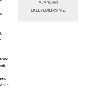
çe
ALANLARI
EKLEYEBİLİRSİNİZ.
am
ak
onu
ndeme
edi.
ğan,
tilla,