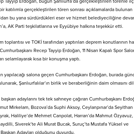
Tayyip Erdoğan, bugün Şanlıurfa’da gerçekleştirilen törenle il
ir katılımla gerçekleştirilen tören sonrası açıklamalarda bulunan
dan bu yana sürdürdükleri eser ve hizmet belediyeciliğine dev
, AK Parti teşkilatlarına ve Eyyübiye halkına teşekkür etti.
tım toplantısı ve TOKİ tarafından yaptırılan deprem konutlarının h
en Cumhurbaşkanı Recep Tayyip Erdoğan, 11 Nisan Kapalı Spor Sal
arı selamlayarak kısa bir konuşma yaptı.
ının yapılacağı salona geçen Cumhurbaşkanı Erdoğan, burada gü
narak, Şanlıurfalılar’ın birlik ve beraberliğinin daim olmasını dil
e başkan adaylarını tek tek sahneye çağıran Cumhurbaşkanı Erdo
ut Mirkelam, Bozova’da Suphi Aksoy, Ceylanpınar’da Seyithan A
ayrak, Haliliye’de Mehmet Canpolat, Harran’da Mahmut Özyavuz,
aydilli, Siverek’te Ali Murat Bucak, Suruç’ta Mustafa Yüksel ve
ye Başkan Adayları olduğunu duyurdu.