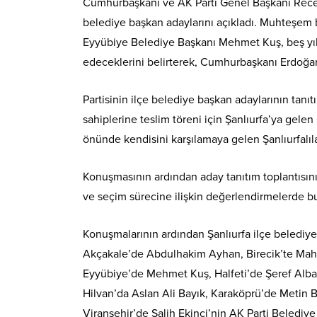
Cumhurbaşkanı ve AK Parti Genel Başkanı Recep 
belediye başkan adaylarını açıkladı. Muhteşem b
Eyyübiye Belediye Başkanı Mehmet Kuş, beş yıl
edeceklerini belirterek, Cumhurbaşkanı Erdoğan’a
Partisinin ilçe belediye başkan adaylarının tanı
sahiplerine teslim töreni için Şanlıurfa’ya gel
önünde kendisini karşılamaya gelen Şanlıurfalıl
Konuşmasının ardından aday tanıtım toplantıs
ve seçim sürecine ilişkin değerlendirmelerde bulu
Konuşmalarının ardından Şanlıurfa ilçe belediy
Akçakale’de Abdulhakim Ayhan, Birecik’te Mahm
Eyyübiye’de Mehmet Kuş, Halfeti’de Şeref Alb
Hilvan’da Aslan Ali Bayık, Karaköprü’de Metin B
Viranşehir’de Salih Ekinci’nin AK Parti Beledi