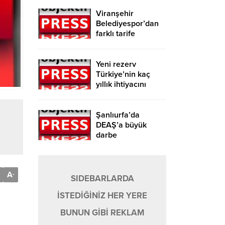
Viranşehir
Belediyespor’dan
farklı tarife
Yeni rezerv
Türkiye’nin kaç
yıllık ihtiyacını
karşılayacak?
Şanlıurfa’da
DEAŞ’a büyük
darbe
A
-
SIDEBARLARDA
İSTEDİĞİNİZ HER YERE
BUNUN GİBİ REKLAM