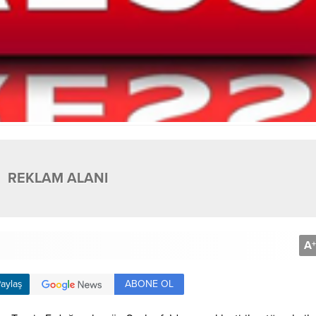
REKLAM ALANI
A
+
ABONE OL
aylaş