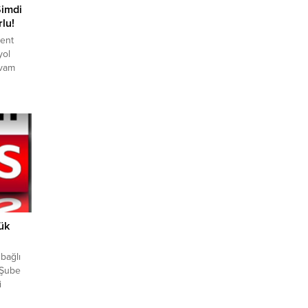
Şimdi
lu!
kent
yol
evam
tlanarak
ildi.
ehir
ol
arını
ük
bağlı
 Şube
i
ildi.