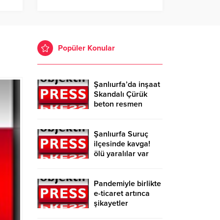
Popüler Konular
Şanlıurfa’da inşaat
Skandalı Çürük
beton resmen
belgelendi
Şanlıurfa Suruç
ilçesinde kavga!
ölü yaralılar var
Pandemiyle birlikte
e-ticaret artınca
şikayetler
de katlandı