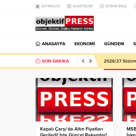
ASTROLOJİ
GAZETELER
SİTENE EKLE
ANASAYFA
EKONOMİ
GÜNDEM
S
SON DAKİKA
Haliliye Beledi
Kapalı Çarşı’da Altın Fiyatları
MSB
Geriledi! İşte Güncel Rakamlar!
İske