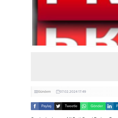
Gündem
07.02.2024 17:49
Paylaş
Tweetle
Gönder
P