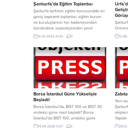
Şanlıurfa’da Eğitim Toplantısı
Urfa’d
Gelişti
Şanlıurfa tarihinin eğitim konusundaki en
Görüş
geniş kapsamlı toplantısı; eğitim kurum
ve kuruluşlarının her kademesinden
Şanlıur
bürokratına, siyasetçisinden yerel
Ünivers
yönetimine kadar yoğun bir katılımla
eğitim,
13.03.2024 21:42
0
12.08
bugün gerçekleştirildi. Şanlıurfa’da Vali
hizmetl
Hasan Şıldak’ın “Eğitimi her zaman birinci
bir işbi
öncelik olarak belirleyeceğiz” hedefi
Görüşme
meyvelerini vermeye başladı. Başarıyı
sağlık h
İzleme ve Geliştirme Projesi’nde (BİGEP)
verimli
4 aylık zaman zarfında verilerle...
yönelik 
Rektör 
ve Şanlıu
Borsa İstanbul Güne Yükselişle
Zabıta
Başladı!
Yeni as
Borsa İstanbul’da, BİST 100 ve BİST 30
Şanlıur
endeksi güne nasıl başladı? Borsa
ekipleri
İstanbul’da BIST 100, endeksi güne
Yapılan 
yükselişle başladı. BIST 100 endeksi,
ile raft
03.04.2026 11:37
0
29.12