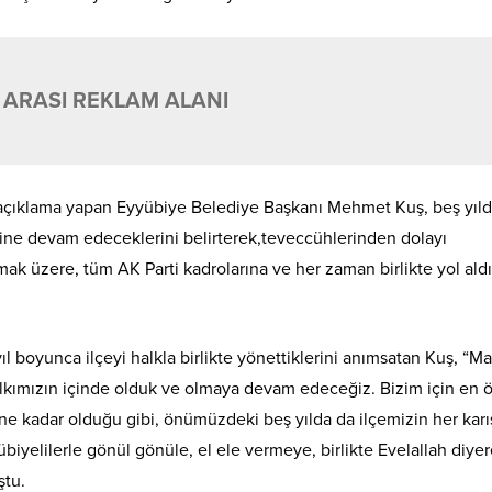
 ARASI REKLAM ALANI
ir açıklama yapan Eyyübiye Belediye Başkanı Mehmet Kuş, beş yıl
ğine devam edeceklerini belirterek,teveccühlerinden dolayı
 üzere, tüm AK Parti kadrolarına ve her zaman birlikte yol aldı
l boyunca ilçeyi halkla birlikte yönettiklerini anımsatan Kuş, “
lkımızın içinde olduk ve olmaya devam edeceğiz. Bizim için en 
e kadar olduğu gibi, önümüzdeki beş yılda da ilçemizin her karı
biyelilerle gönül gönüle, el ele vermeye, birlikte Evelallah diye
ştu.