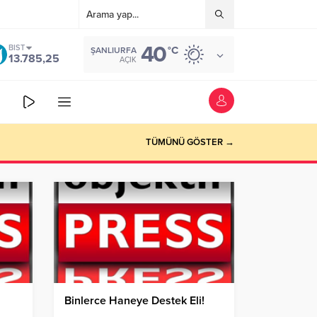
40
BIST
°C
ŞANLIURFA
13.785,25
AÇIK
TÜMÜNÜ GÖSTER →
Binlerce Haneye Destek Eli!