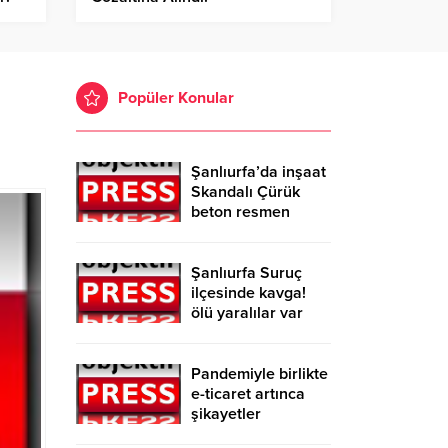
Popüler Konular
Şanlıurfa’da inşaat
Skandalı Çürük
beton resmen
belgelendi
Şanlıurfa Suruç
ilçesinde kavga!
ölü yaralılar var
Pandemiyle birlikte
e-ticaret artınca
şikayetler
de katlandı