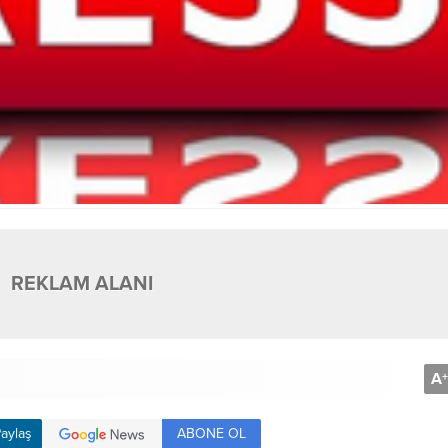
REKLAM ALANI
A
+
ABONE OL
aylaş