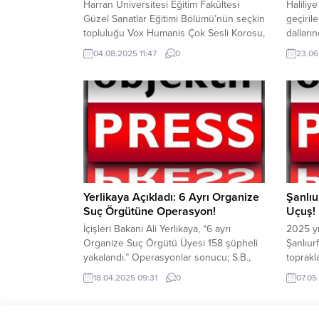
Harran Üniversitesi Eğitim Fakültesi
Haliliy
Güzel Sanatlar Eğitimi Bölümü’nün seçkin
geçirile
topluluğu Vox Humanis Çok Sesli Korosu,
dalları
UNESCO’ya bağlı Uluslararası Koro
vatanda
04.08.2025 11:47
0
23.06
Müziği Federasyonu (IFCM) üyeliğine
kazandı
kabul edilerek Türkiye adına bir ilke imza
değerle
attı. Böylece Harran Üniversitesi, IFCM’ye
keman, 
kabul edilen Türkiye’deki tek üniversite
piyano 
kurumu olma ayrıcalığını kazandı. Vox
eğitimle
Humanis, kısa sürede ulusal ve...
geliştir
Beledi
öncülüğ
Yerlikaya Açıkladı: 6 Ayrı Organize
Şanlıu
Suç Örgütüne Operasyon!
Uçuş!
İçişleri Bakanı Ali Yerlikaya, “6 ayrı
2025 y
Organize Suç Örgütü Üyesi 158 şüpheli
Şanlıur
yakalandı.” Operasyonlar sonucu; S.B.,
toprakl
H.Y. ve A.B. isimli elebaşlarının da
kafiles
18.04.2025 09:31
0
07.05
içerisinde bulunduğu organize suç
Medine’
örgütü üyesi 158 şüpheli yakalandı.
adayının
Adana’da S.B.’nin, İstanbul’da H.Y. ve
erken s