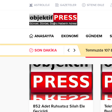
ASTROLOJİ
GAZETELER
SİTENE EKLE
ANASAYFA
EKONOMİ
GÜNDEM
S
SON DAKİKA
Temmuzda 107 Bi
852 Adet Ruhsatsız Silah Ele
Tek
Geçirildi
Başl