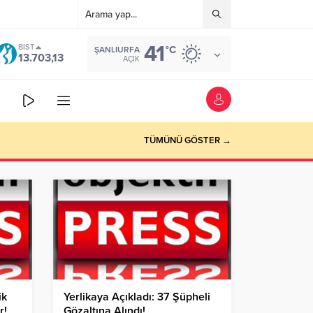
41
BIST
°C
ŞANLIURFA
13.703,13
AÇIK
TÜMÜNÜ GÖSTER →
ik
Yerlikaya Açıkladı: 37 Şüpheli
r!
Gözaltına Alındı!