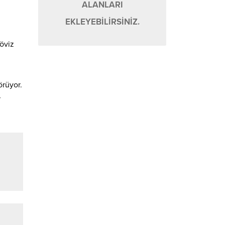
ALANLARI
EKLEYEBİLİRSİNİZ.
döviz
örüyor.
r