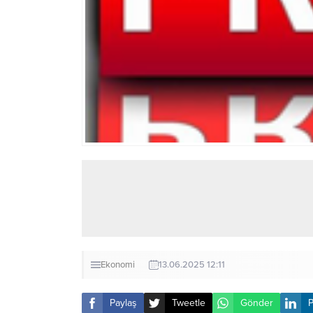
Ekonomi
13.06.2025 12:11
Paylaş
Tweetle
Gönder
P