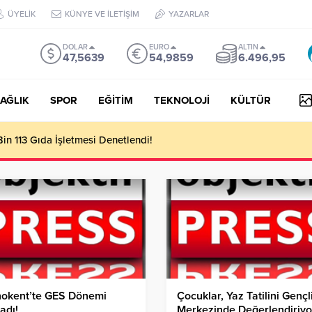
ÜYELİK
KÜNYE VE İLETİŞİM
YAZARLAR
DOLAR
EURO
ALTIN
47,5639
54,9859
6.496,95
AĞLIK
SPOR
EĞİTİM
TEKNOLOJİ
KÜLTÜR
n 113 Gıda İşletmesi Denetlendi!
nokent’te GES Dönemi
Çocuklar, Yaz Tatilini Gençl
adı!
Merkezinde Değerlendiriyo