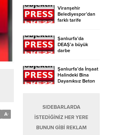
Viranşehir
Belediyespor’dan
farklı tarife
Şanlıurfa’da
DEAŞ’a büyük
darbe
Şanlıurfa’da İnşaat
Halindeki Bina
Dayanıksız Beton
Nedeniyle Yıkıldı!
SIDEBARLARDA
A
-
İSTEDİĞİNİZ HER YERE
BUNUN GİBİ REKLAM