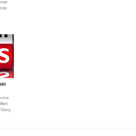
lunan
inde
basında
ilere
indeki
manın
yerinde
öprü
aki
Bursa
 Mart
 ‘Genç
arıları’
ndaki
r.
alanında