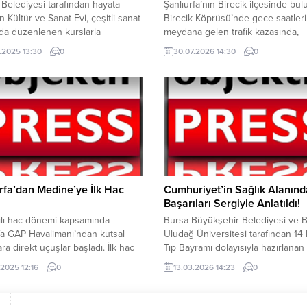
e Belediyesi tarafından hayata
Şanlıurfa’nın Birecik ilçesinde bu
n Kültür ve Sanat Evi, çeşitli sanat
Birecik Köprüsü’nde gece saatler
nda düzenlenen kurslarla
meydana gelen trafik kazasında,
şlara hem mesleki beceri
otomobilin arkadan çarptığı at ara
.2025 13:30
0
30.07.2026 14:30
0
rıyor hem de boş vakitlerini
bulunan at telef oldu. Edinilen bilg
ndirme imkanısunuyor. Def, ney,
göre, henüz sürücüsünün kimliği
bağlama, ebru, hüsn-i hat ve
öğrenilemeyen otomobil, seyir hal
gibi alanlarda düzenlenen
at arabasına arkadan çarptı. Çarp
rekatılan kursiyerler, kendilerini
etkisiyle at ağır yaralanarak olay 
irken keyifli vakit geçiriyor.
telef olurken, kazanın ardından k
ye Başkanı Mehmet Canpolat’ın
üzerinde kısa süreli...
ünde hizmete...
rfa’dan Medine’ye İlk Hac
Cumhuriyet’in Sağlık Alanınd
Başarıları Sergiyle Anlatıldı!
ılı hac dönemi kapsamında
Bursa Büyükşehir Belediyesi ve 
fa GAP Havalimanı’ndan kutsal
Uludağ Üniversitesi tarafından 14
ara direkt uçuşlar başladı. İlk hac
Tıp Bayramı dolayısıyla hazırlanan
i, bu sabah saat 08.10’da
Cumhuriyet’in Sağlık Alanındaki Baş
.2025 12:16
0
13.03.2026 14:23
0
ye hareket etti. Toplam 295 hacı
sergisi, Cumhuriyet’in sağlık alanı
 yer aldığı ilk kafile, sabahın
dönüşümünü gözler önüne seriyo
aatlerinde dualar eşliğinde
Cumhuriyet’in ilk yıllarında sağlık 