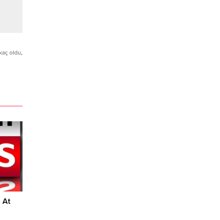
kaç oldu
,
 At