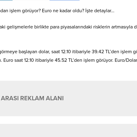
adan işlem görüyor? Euro ne kadar oldu? İşte detaylar…
ki gelişmelerle birlikte para piyasalarındaki risklerin artmasıyla 
rmeye başlayan dolar, saat 12.10 itibariyle 39.42 TL’den işlem g
Euro saat 12.10 itibariyle 45.52 TL’den işlem görüyor. Euro/Dola
 ARASI REKLAM ALANI