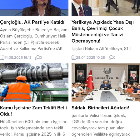
çiftçiyi küresel krizlere karşı
içeren oyun, sahne
savunmasız bıraktığını vurguladı,
performanslarıyla izleyicilere
“Mazot yanıyor, gübre el yakıyor.
unutulmaz bir tiyatro deneyimi
Bu koşullarda üretim
yaşattı. Şehir Tiyatrosu
Çerçioğlu, AK Parti’ye Katıldı!
Yerlikaya Açıkladı; Yasa Dışı
sürdürülemez. Çiftçiye acil destek
sanatçılarının etkileyici
Bahis, Çevrimiçi Çocuk
Aydın Büyükşehir Belediye Başkanı
şart” dedi....
performanslarıyla sahnelenen
Müstehcenliği ve Tacizi
Özlem Çerçioğlu, Cumhuriyet Halk
oyun,...
Operasyonu!
Partisi’nden (CHP) istifa ederek
Adalet ve Kalkınma Partisi’ne (AK
İçişleri Bakanı Ali Yerlikaya, 81 il
Parti) katıldı. AK Parti’nin 24. kuruluş
merkezli “Yasa Dışı Bahis, Nitelikli
14.08.2025 16:13
0
28.04.2025 10:28
0
yıldönümü töreninde, Çerçioğlu Ak
Dolandırıcılık, Çevrimiçi Çocuk
Parti’ye katıldı. “Alnım Ak, Başım
Müstehcenliği ve Tacizi, Bilişim
Dik” “Topuklu Efe” lakabıyla tanınan
Sistemlerine Girme” suçlarına
Çerçioğlu, AK Parti Genel
yönelik operasyonlarda; 169
Merkezi’nde düzenlenen törende
şüpheli yakalandı. Yakalanan
yaptığı konuşmada, “Bundan sonra
şüphelilerin; Sosyal medya
AK Parti...
platformları üzerinden “düşük faizli
kredi, yüksek kazanç vaadiyle
Kamu İşçisine Zam Teklifi Belli
Şıldak, Birincileri Ağırladı!
yatırım” temalarını kullanarak
Oldu!
Şanlıurfa Valisi Hasan Şıldak,
dolandırıcılık faaliyetlerinde
Hükümetten 600 bin kamu işçisine
LGS’de tüm soruları doğru
bulunduğu, Yasa dışı bahis ve
toplu iş sözleşmesinde son teklif
cevaplayarak tam puan alan
kumar sitelerinde...
verildi. Kamu işçisine 2025’in ilk 6
öğrencileri Valilikte ağırlayarak