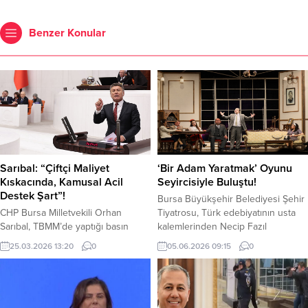
Benzer Konular
Sarıbal: “Çiftçi Maliyet
‘Bir Adam Yaratmak’ Oyunu
Kıskacında, Kamusal Acil
Seyircisiyle Buluştu!
Destek Şart”!
Bursa Büyükşehir Belediyesi Şehir
CHP Bursa Milletvekili Orhan
Tiyatrosu, Türk edebiyatının usta
Sarıbal, TBMM’de yaptığı basın
kalemlerinden Necip Fazıl
açıklamasında Türkiye’de tarımın en
Kısakürek’in kaleme aldığı ‘Bir
25.03.2026 13:20
0
05.06.2026 09:15
0
kritik girdileri olan gübre ve
Adam Yaratmak’ adlı eseri sahneye
mazotta yaşanan fiyat artışlarının
taşıdı. İnsan ruhunun derinliklerine
üretimi tehdit ettiğini söyledi.
inerek varoluş, kader ve sanatçı
Sarıbal, yapısal dışa bağımlılığın
kimliği üzerine güçlü sorgulamalar