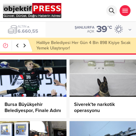
39
ALTIN
°C
ŞANLIURFA
6.660,55
AÇIK
Haliliye Belediyesi Her Gün 4 Bin 898 Kişiye Sıcak
Yemek Ulaştırıyor!
Bursa Büyükşehir
Siverek’te narkotik
Belediyespor, Finale Adını
operasyonu
Yazdırdı!