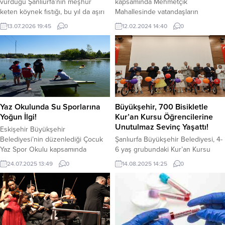
vurduğu Şanlıurfa’nın meşhur
kapsamında Mehmetçik
keten köynek fıstığı, bu yıl da aşırı
Mahallesinde vatandaşların
yağışlardan olumsuz etkilendi.
düzenlediği ev toplantısına
13.07.2026 19:45
0
12.02.2024 14:40
0
Hasat döneminde birçok fıstığın
katılırken, Karaköprü’nün kalkınması
içinin boş çıkması üreticileri hayal
için gerçekleştirilen hizmetleri ve
kırıklığına uğrattı. Şanlıurfa’nın
projeleri anlattı 31 Mart
önemli tarımsal ürünlerinden biri
seçimlerinde AK Parti’den yeniden
olan keten köynek fıstığında
başkan adayı olan Karaköprü
üreticiler, ikinci yıl üst üste büyük
Belediye Başkanı Metin Baydilli,
kayıp yaşıyor. Geçen yıl don ve...
seçim çalışmalarını sürdürüyor.
Gündüz esnaf, vatandaş ve STK
Yaz Okulunda Su Sporlarına
Büyükşehir, 700 Bisikletle
ziyaretleri gerçekleştiren Başkan
Yoğun İlgi!
Kur’an Kursu Öğrencilerine
Baydilli, akşamları...
Unutulmaz Sevinç Yaşattı!
Eskişehir Büyükşehir
Belediyesi’nin düzenlediği Çocuk
Şanlıurfa Büyükşehir Belediyesi, 4-
Yaz Spor Okulu kapsamında
6 yaş grubundaki Kur’an Kursu
Sazova’daki Coşkun Halıcı Su
öğrencilerine 700 bisiklet
24.07.2025 13:49
0
14.08.2025 14:25
0
Sporları Merkezi’nde 8-17 yaş arası
dağıtarakkendilerine unutulmaz bir
çocuklara yönelik kano eğitimleri
mutluluk yaşattı. Küçük yüreklerde
büyük ilgi görüyor. Büyükşehir
büyük mutluluklar yaratan bu
Belediyesi’nin her yıl düzenlediği
anlamlıprojede, bisikletleri minik
Çocuk Yaz Spor Okulu etkinlikleri,
öğrencilere hediye eden Başkan
bu yaz da çocukların yoğun ilgisiyle
Mehmet Kasım Gülpınar, “Minik