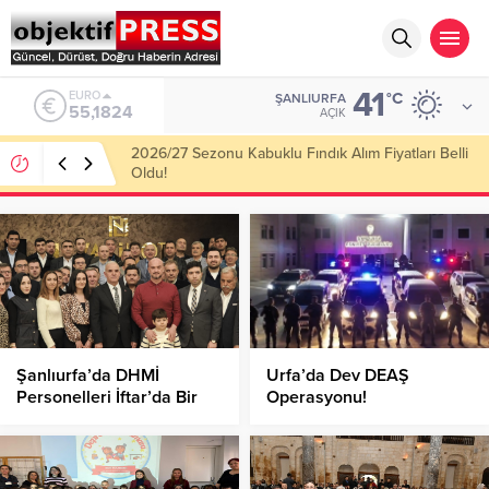
41
ALTIN
°C
ŞANLIURFA
6.662,10
AÇIK
Haliliye Belediyesi Her Gün 4 Bin 898 Kişiye Sıcak
Yemek Ulaştırıyor!
Şanlıurfa’da DHMİ
Urfa’da Dev DEAŞ
Personelleri İftar’da Bir
Operasyonu!
Araya Geldi