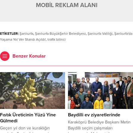
MOBİL REKLAM ALANI
ETİKETLER:
Şanlıurfa
,
Şanlıurfa BüyükŞehir Belediyesi
,
Şanlıurfa Valiliği
,
Şanlıurfa'da
Yaşama Yol Ver Standı Açıldı!
,
trafik bilinci
Benzer Konular
Fıstık Üreticinin Yüzü Yine
Baydilli ev ziyaretlerinde
Gülmedi
Karaköprü Belediye Başkanı Metin
Geçen yıl don ve kuraklığın
Baydilli seçim çalışmaları