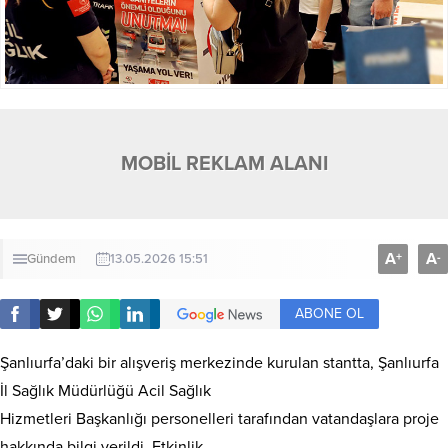
MOBİL REKLAM ALANI
A
A
+
-
Gündem
13.05.2026 15:51
ABONE OL
Şanlıurfa’daki bir alışveriş merkezinde kurulan stantta, Şanlıurfa
İl Sağlık Müdürlüğü Acil Sağlık
Hizmetleri Başkanlığı personelleri tarafından vatandaşlara proje
hakkında bilgi verildi. Etkinlik