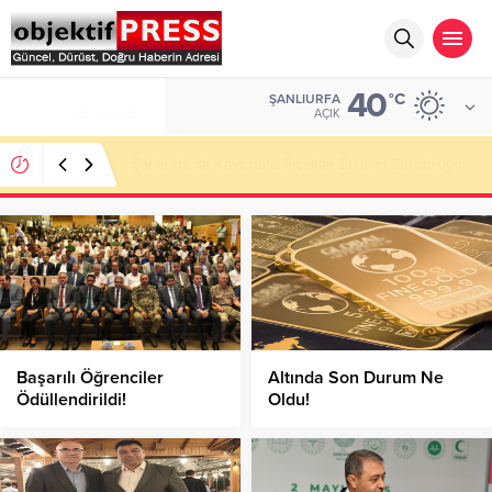
40
ALTIN
°C
ŞANLIURFA
6.543,59
AÇIK
Altın Piyasasında Yükseliş Sürüyor: Gram Altın
Rekor Seviyelere Yaklaştı!
Başarılı Öğrenciler
Altında Son Durum Ne
Ödüllendirildi!
Oldu!