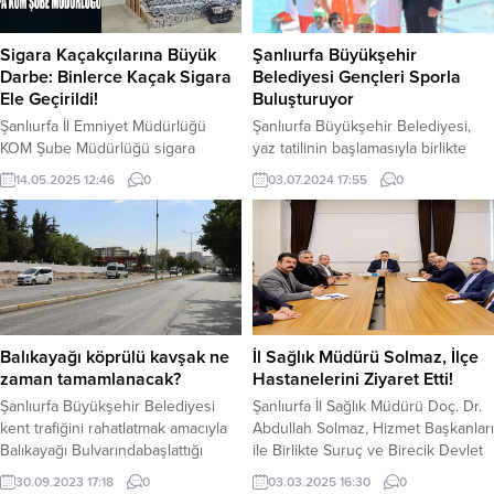
Sigara Kaçakçılarına Büyük
Şanlıurfa Büyükşehir
Darbe: Binlerce Kaçak Sigara
Belediyesi Gençleri Sporla
Ele Geçirildi!
Buluşturuyor
Şanlıurfa İl Emniyet Müdürlüğü
Şanlıurfa Büyükşehir Belediyesi,
KOM Şube Müdürlüğü sigara
yaz tatilinin başlamasıyla birlikte
kaçakçılarına operasyon yaptı.
gençleri sporla
14.05.2025 12:46
0
03.07.2024 17:55
0
Sigara kaçakçılarına büyük darbe. İl
buluşturmakamacıyla çeşitli
Emniyet Müdürlüğü KOM Şube
branşlarda yaz okulları düzenliyor.
Müdürlüğü görevlilerimizce 5607
Yüzme, Taekwondo, Kung fu, Judo,
SKM (Sigara Kaçakçılığı) suçunun
Güreş, Aikidō,Eskrim ve Kickboks
önlenmesine yönelik 13/05/2025
gibi farklı spor dallarında açılan
tarihinde gerçekleştirilen
kurslar, Şanlıurfa Büyükşehir
operasyon kapsamında; 5.680
Belediye Başkanı Mehmet Kasım
paket Gümrük Kaçağı Sigara ele
Gülpınar’ın katılımıyla başladı.
Balıkayağı köprülü kavşak ne
İl Sağlık Müdürü Solmaz, İlçe
geçirildi. Adli mercilere sevk edilen
Başkan Gülpınar gençlerin sulama
zaman tamamlanacak?
Hastanelerini Ziyaret Etti!
1 (bir) şüpheli şahıs tutuklandı....
kanallarına değil havuzlarda
Şanlıurfa Büyükşehir Belediyesi
Şanlıurfa İl Sağlık Müdürü Doç. Dr.
yüzmesi gerektiğinin altını çizdi....
kent trafiğini rahatlatmak amacıyla
Abdullah Solmaz, Hizmet Başkanları
Balıkayağı Bulvarındabaşlattığı
ile Birlikte Suruç ve Birecik Devlet
Balıkayağı Köprülü Kavşak
Hastaneleri’ni Ziyaret Etti
30.09.2023 17:18
0
03.03.2025 16:30
0