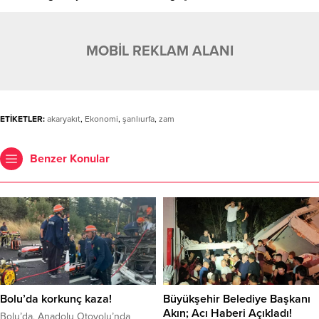
MOBİL REKLAM ALANI
ETİKETLER:
akaryakıt
,
Ekonomi
,
şanlıurfa
,
zam
Benzer Konular
Bolu’da korkunç kaza!
Büyükşehir Belediye Başkanı
Akın; Acı Haberi Açıkladı!
Bolu’da, Anadolu Otoyolu’nda