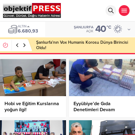
40
ALTIN
°C
ŞANLIURFA
6.680,93
AÇIK
Şanlıurfa’nın Vox Humanis Korosu Dünya Birincisi
Oldu!
Hobi ve Eğitim Kurslarına
Eyyübiye’de Gıda
yoğun ilgi!
Denetimleri Devam
Ediyor: Onlarca Koli Bozuk
Yumurta Ele Geçirildi!