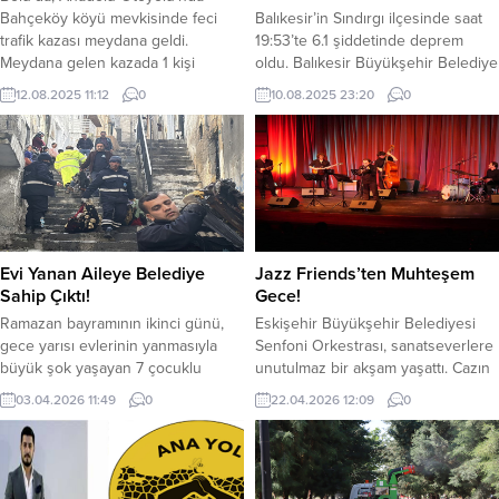
Bahçeköy köyü mevkisinde feci
Balıkesir’in Sındırgı ilçesinde saat
trafik kazası meydana geldi.
19:53’te 6.1 şiddetinde deprem
Meydana gelen kazada 1 kişi
oldu. Balıkesir Büyükşehir Belediye
hayatını kaybederken, 10 kişi
Başkanı Ahmet Akın, deprem
12.08.2025 11:12
0
10.08.2025 23:20
0
yaralandı. Kaza Bolu’nun Anadolu
sonrası yaptığı açıklamada, bir
Otoyolu’nda, Bahçeköy mevkisinde
binanın enkazı altında kalan bir
sabah 05.00 sularında yolcu
vatandaşın hayatını kaybettiğini
otobüsü soğan yüklü kamyona
açıkladı. Sındırgı’da çöken binanın
arkadan çarptı. Malatya’dan
enkazı altında kalan bir vatandaş
İstanbul’a gidenlerin içinde
hayatını kaybetti. YAZI ARASI
bulunduğu otobüste , otobüs
REKLAM ALANI
şoförü hayatını kaybetti.
Evi Yanan Aileye Belediye
Jazz Friends’ten Muhteşem
Çevredekilerin ihbarı...
Sahip Çıktı!
Gece!
Ramazan bayramının ikinci günü,
Eskişehir Büyükşehir Belediyesi
gece yarısı evlerinin yanmasıyla
Senfoni Orkestrası, sanatseverlere
büyük şok yaşayan 7 çocuklu
unutulmaz bir akşam yaşattı. Cazın
aileye, Eyyübiye Belediyesi sahip
büyüleyici atmosferiyle sahne alan
03.04.2026 11:49
0
22.04.2026 12:09
0
çıktı. Aileyi ziyaret ederek
Jazz Friends, güçlü repertuvarı ve
ihtiyaçlarını belirleyen Eyyübiye
etkileyici sahne performansıyla
Belediyesi Sosyal Yardım İşleri
dinleyicilerden büyük alkış aldı.
Müdürlüğü, evde temizlik
Büyükşehir Belediyesi Sanat ve