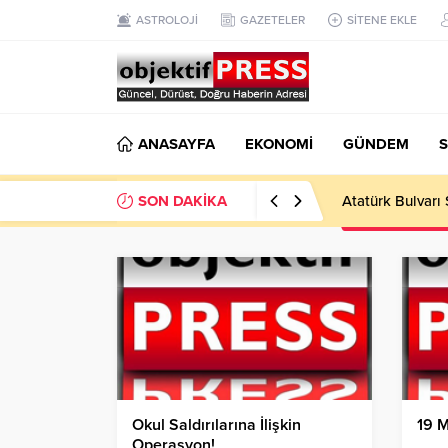
ASTROLOJİ
GAZETELER
SİTENE EKLE
ANASAYFA
EKONOMİ
GÜNDEM
S
SON DAKİKA
Temmuzda IPARD
Okul Saldırılarına İlişkin
19 M
Operasyon!