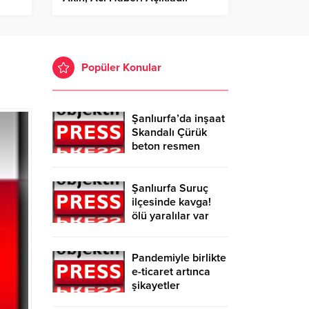
Popüler Konular
Şanlıurfa’da inşaat
Skandalı Çürük
beton resmen
belgelendi
Şanlıurfa Suruç
ilçesinde kavga!
ölü yaralılar var
Pandemiyle birlikte
e-ticaret artınca
şikayetler
de katlandı