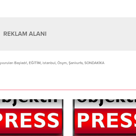
REKLAM ALANI
uruları Başladı!
,
EĞİTİM
,
istanbul
,
Ösym
,
Şanlıurfa
,
SONDAKİKA