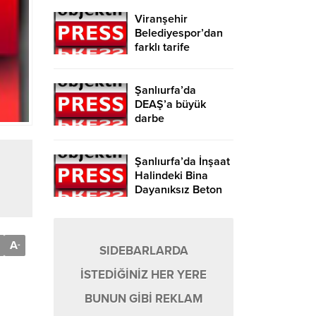
Viranşehir
Belediyespor’dan
farklı tarife
Şanlıurfa’da
DEAŞ’a büyük
darbe
Şanlıurfa’da İnşaat
Halindeki Bina
Dayanıksız Beton
Nedeniyle Yıkıldı!
A
-
SIDEBARLARDA
İSTEDİĞİNİZ HER YERE
BUNUN GİBİ REKLAM