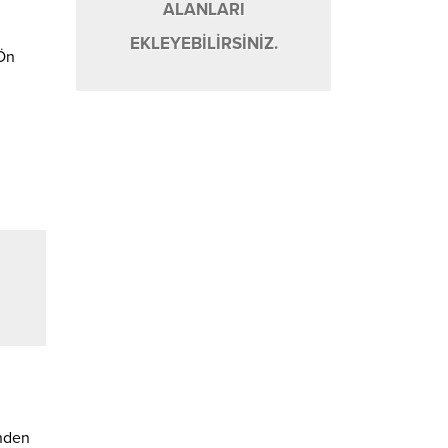
ALANLARI
EKLEYEBİLİRSİNİZ.
 Ön
inden