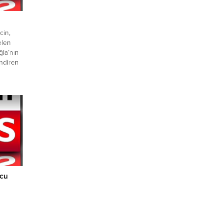
cin,
elen
ğla’nın
ndiren
ması ile
şamını
yalı
ana
ucu
h