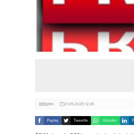
Eğitim
21.05.2025 12:35
Paylaş
Tweetle
Gönder
P