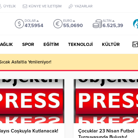
ÜYELİK
KÜNYE VE İLETİŞİM
YAZARLAR
DOLAR
EURO
ALTIN
47,5954
55,0690
6.525,39
AĞLIK
SPOR
EĞİTİM
TEKNOLOJİ
KÜLTÜR
 III Kapsamında 634,3 Milyon Lira Hibe Ödemesi Yapıldı!
ayıs Coşkuyla Kutlanacak!
Çocuklar 23 Nisan Futbol
Turnuvasında Buluştu!