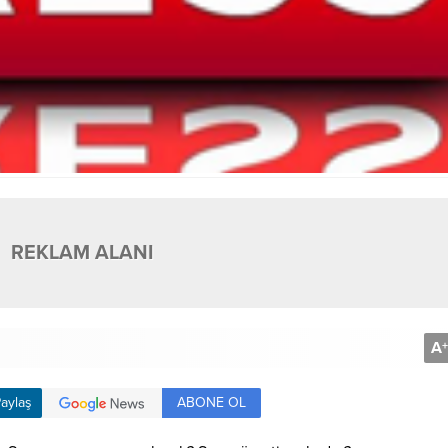
REKLAM ALANI
A
+
ABONE OL
aylaş