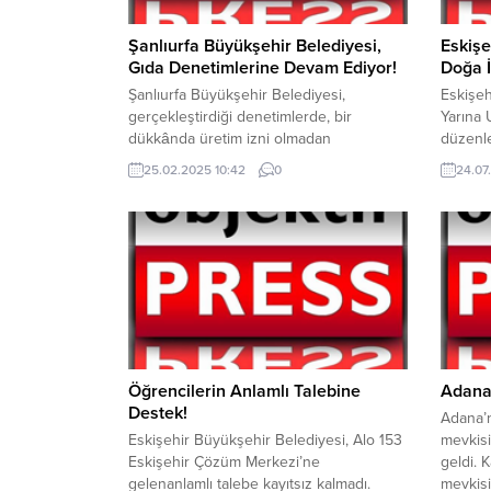
Şanlıurfa Büyükşehir Belediyesi,
Eskişe
Gıda Denetimlerine Devam Ediyor!
Doğa İ
Şanlıurfa Büyükşehir Belediyesi,
Eskişeh
gerçekleştirdiği denetimlerde, bir
Yarına 
dükkânda üretim izni olmadan
düzenl
vesağlıksız koşullarda üretilen toplam
Çocuk B
25.02.2025 10:42
0
24.07
500 kilogramdan oluşan 120 kova yoğurt
Parkı’n
ele geçirdi. Şanlıurfa Büyükşehir
içinde 
Belediyesi Zabıta Daire Başkanlığı
keşif do
ekipleri, Ramazan ayı öncesi
Eskişeh
denetimlerinisıklaştırdı. Halkın sağlığını
Başkanı
korumak amacıyla gerçekleştirilen
çocukla
denetimlerde, Emniyet Caddesi’nde
oldu.B
birdükkânda üretim izni olmadan yapılan,
Hakları
son kullanma tarihi bulunmayan...
ve Eski
95Koor
Öğrencilerin Anlamlı Talebine
Adana’
Ünivers
Destek!
Adana’n
Serap E
Eskişehir Büyükşehir Belediyesi, Alo 153
mevkisi
Derneği
Eskişehir Çözüm Merkezi’ne
geldi. 
gerçekl
gelenanlamlı talebe kayıtsız kalmadı.
mevkisi
çocuklar