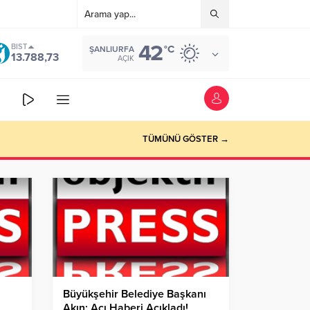
42
BIST
°C
ŞANLIURFA
13.788,73
AÇIK
TÜMÜNÜ GÖSTER →
Büyükşehir Belediye Başkanı
Akın; Acı Haberi Açıkladı!