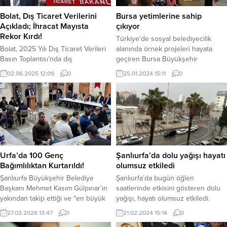
Bolat, Dış Ticaret Verilerini
Bursa yetimlerine sahip
Açıkladı; İhracat Mayısta
çıkıyor
Rekor Kırdı!
Türkiye’de sosyal belediyecilik
Bolat, 2025 Yılı Dış Ticaret Verileri
alanında örnek projeleri hayata
Basın Toplantısı’nda dış
geçiren Bursa Büyükşehir
ticaret verilerini açıkladı. Ticaret
Belediyesi, Sosyal Hizmetler Bilgi
02.06.2025 12:09
0
25.01.2024 15:11
0
Bakanı Ömer Bolat, 2025 Yılı Dış
Sistemi veri tabanına kayıtlı 1792
Ticaret Verileri Basın Toplantısı’nda
yetim çocuğa “Giysi Destek Çeki”
dış ticaret verilerini paylaştı. Mayıs
dağıtımı yaptı. Bursa’yı sağlıklı bir
ayında ihracat rekor kırarak 24
geleceğe taşıyacak projeleri kararlı
milyar 800 milyon dolar oldu.
adımlarla hayata geçiren Bursa
Mayısta ihracat, geçen yılın aynı
Büyükşehir Belediyesi diğer
ayına göre yüzde 2,7 artışla 24,8
taraftan Bursa’da sosyal
milyar dolar...
belediyeciliğin en güzel örneklerini
Urfa’da 100 Genç
Şanlıurfa’da dolu yağışı hayatı
hayata geçirmeye devam...
Bağımlılıktan Kurtarıldı!
olumsuz etkiledi
Şanlıurfa Büyükşehir Belediye
Şanlıurfa’da bugün öğlen
Başkanı Mehmet Kasım Gülpınar’ın
saatlerinde etkisini gösteren dolu
yakından takip ettiği ve “en büyük
yağışı, hayatı olumsuz etkiledi.
projelerimden biri” olarak
Vatandaşlar, ani ve şiddetli dolu
27.03.2026 13:47
0
21.02.2024 15:14
0
nitelendirdiği Liman Ayık Yaşam
yağışına yakalandıklarında zor anlar