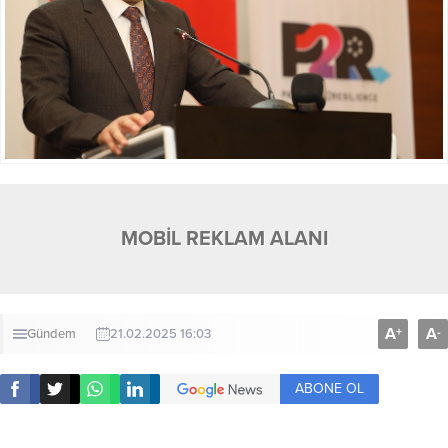
MOBİL REKLAM ALANI
A
A
+
-
Gündem
21.02.2025 16:03
ABONE OL