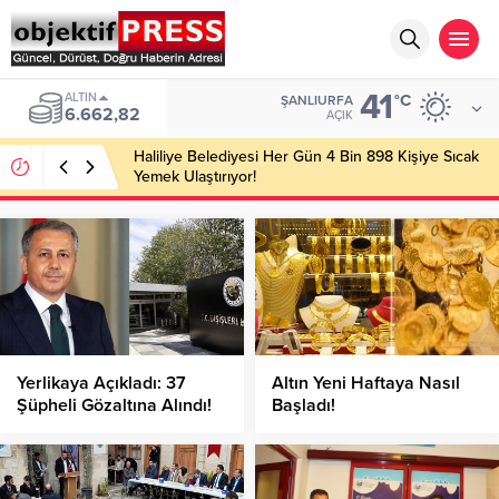
41
ALTIN
°C
ŞANLIURFA
6.662,82
AÇIK
Haliliye Belediyesi Her Gün 4 Bin 898 Kişiye Sıcak
Yemek Ulaştırıyor!
Yerlikaya Açıkladı: 37
Altın Yeni Haftaya Nasıl
Şüpheli Gözaltına Alındı!
Başladı!