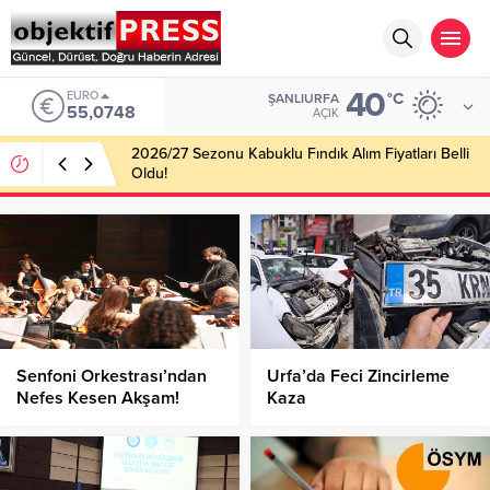
40
EURO
°C
ŞANLIURFA
55,0748
AÇIK
2026/27 Sezonu Kabuklu Fındık Alım Fiyatları Belli
Oldu!
Senfoni Orkestrası’ndan
Urfa’da Feci Zincirleme
Nefes Kesen Akşam!
Kaza