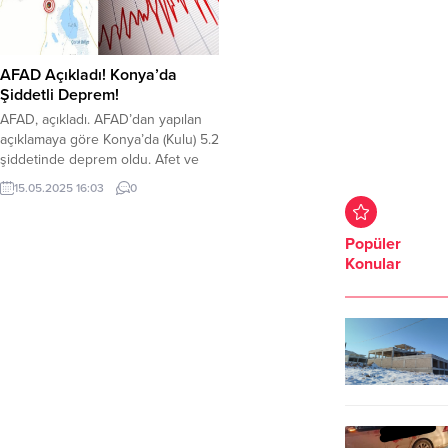
AFAD Açıkladı! Konya’da
Şiddetli Deprem!
AFAD, açıkladı. AFAD’dan yapılan
açıklamaya göre Konya’da (Kulu) 5.2
şiddetinde deprem oldu. Afet ve
Acil Durum Yönetimi Başkanlığı
15.05.2025 16:03
0
(AFAD) sosyal medya hesabından
yaptığı açıklamada Konya’nın Kulu
ilçesinde 5.2 şiddetinde deprem
Popüler
oldu. Deprem yerin yaklaşık olarak
Konular
18 Km derinliğinde meydana geldi.
Depremle ilgili AFAD’ın sosyal
medya paylaşımları şu şekilde;