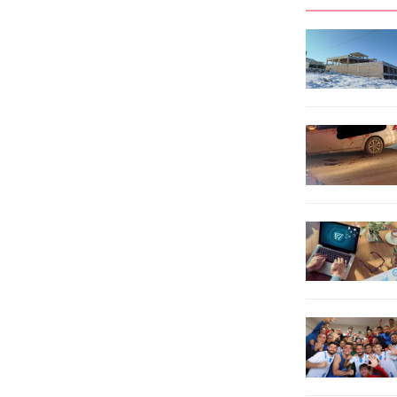
Buluşalım, Kütüphaneyle Tanışalım”
aranmakta olan toplam 252 şahıs
adlı gezici kütüphane projesi
yakalandı. Yakalananlar arasında;
kapsamında çocuklar yapılan
Adam öldürme suçundan 4 şahıs,
etkinlikle hem kitaplarla buluştu
Hırsızlık suçundan 33 şahıs,
hem doyasıya eğlendi. Kültür...
Dolandırıcılık...