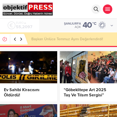
40
ALTIN
°C
ŞANLIURFA
6.680,93
AÇIK
Şanlıurfa’nın Vox Humanis Korosu Dünya Birincisi
Oldu!
Ev Sahibi Kiracısını
“Göbeklitepe Art 2025
Öldürdü!
Taş Ve Tılsım Sergisi”
Yoğun İlgi Gördü!