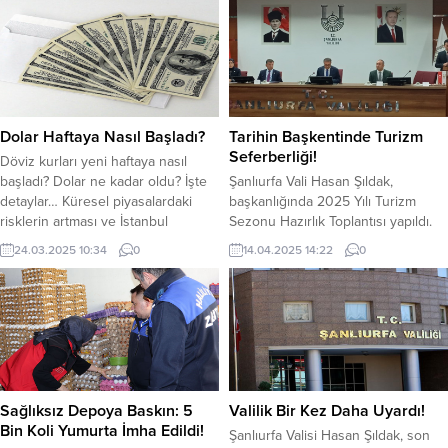
Dolar Haftaya Nasıl Başladı?
Tarihin Başkentinde Turizm
Seferberliği!
Döviz kurları yeni haftaya nasıl
başladı? Dolar ne kadar oldu? İşte
Şanlıurfa Vali Hasan Şıldak,
detaylar… Küresel piyasalardaki
başkanlığında 2025 Yılı Turizm
risklerin artması ve İstanbul
Sezonu Hazırlık Toplantısı yapıldı.
Büyükşehir Belediye Başkanı
Şanlıurfa’nın turizm potansiyelini
24.03.2025 10:34
0
14.04.2025 14:22
0
Ekrem İmamoğlu’nun
artırmaya yönelik adımların
tutuklanmasının ardından döviz
değerlendirildi. Toplantıda, sezon
kurlarında son durum nedir? Dolar
boyunca yürütülecek çalışmalar
geçtiğimiz haftayı 37.91 TL’den
masaya yatırıldı. Valilik Konferans
kapattı. Haftanın ilk işlem gününde
Salonunda yapılan toplantıya AK
Dolar 38.01 TL’den güne başladı.
Parti Şanlıurfa Milletvekilleri Cevahir
Saat 10.25 itibariyle Dolar 37.84...
Asuman Yazmacı, Mehmet Ali
Cevheri, Karaköprü Belediye
Sağlıksız Depoya Baskın: 5
Valilik Bir Kez Daha Uyardı!
Başkanı Nihat Çiftçi, İl Kültür ve
Bin Koli Yumurta İmha Edildi!
Şanlıurfa Valisi Hasan Şıldak, son
Turizm müdürü ve...