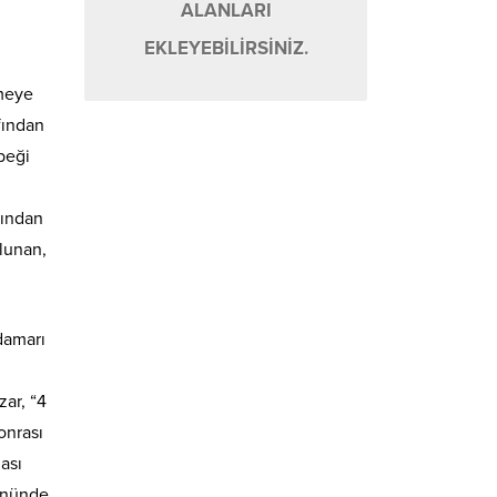
ALANLARI
EKLEYEBİLİRSİNİZ.
rmeye
fından
beği
fından
ulunan,
damarı
ar, “4
onrası
ası
gününde