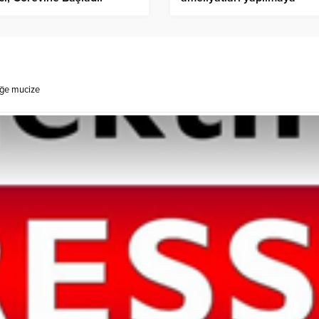
başlandı
eğe mucize