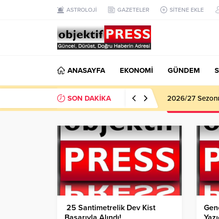
ASTROLOJİ
GAZETELER
SİTENE EKLE
ANASAYFA
EKONOMİ
GÜNDEM
S
SON DAKİKA
Haliliye Beledi
25 Santimetrelik Dev Kist
Genç
Başarıyla Alındı!
Yazı