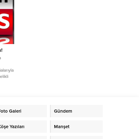
lması
rsa İl
...
ı!
a
alarıyla
likli
valide
klandı.
RTÜK),
ldı.
Foto Galeri
Gündem
Köşe Yazıları
Manşet