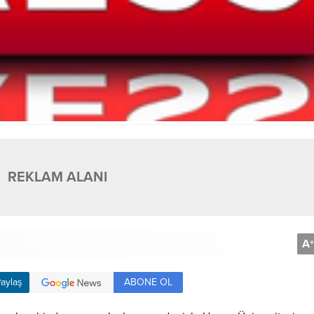
REKLAM ALANI
A
+
ABONE OL
aylaş