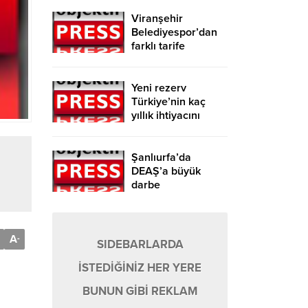
Viranşehir
Belediyespor’dan
farklı tarife
Yeni rezerv
Türkiye’nin kaç
yıllık ihtiyacını
karşılayacak?
Şanlıurfa’da
DEAŞ’a büyük
darbe
A
-
SIDEBARLARDA
İSTEDİĞİNİZ HER YERE
BUNUN GİBİ REKLAM