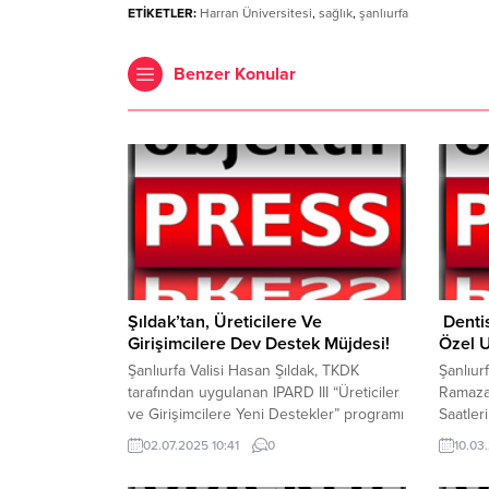
ETİKETLER:
Harran Üniversitesi
,
sağlık
,
şanlıurfa
Benzer Konular
Şıldak’tan, Üreticilere Ve
Denti
Girişimcilere Dev Destek Müjdesi!
Özel U
Şanlıurfa Valisi Hasan Şıldak, TKDK
Şanlıur
tarafından uygulanan IPARD III “Üreticiler
Ramazan
ve Girişimcilere Yeni Destekler” programı
Saatle
başvurularının başladığını duyurdu. Şıldak
düzenin
02.07.2025 10:41
0
10.03
sosyal medya hesabı üzerinden yaptığı
boyunca
paylaşımda destekler hakkında bilgiler
sağlığı