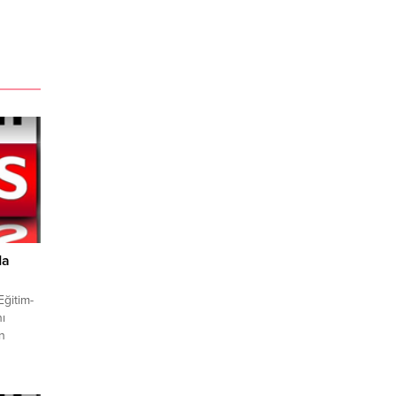
da
Eğitim-
ı
n
 Fatma
n derin