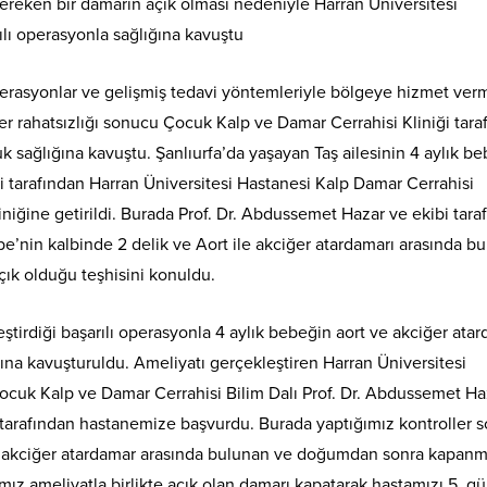
ereken bir damarın açık olması nedeniyle Harran Üniversitesi
ılı operasyonla sağlığına kavuştu
operasyonlar ve gelişmiş tedavi yöntemleriyle bölgeye hizmet ve
er rahatsızlığı sonucu Çocuk Kalp ve Damar Cerrahisi Kliniği tara
k sağlığına kavuştu. Şanlıurfa’da yaşayan Taş ailesinin 4 aylık be
i tarafından Harran Üniversitesi Hastanesi Kalp Damar Cerrahisi
niğine getirildi. Burada Prof. Dr. Abdussemet Hazar ve ekibi tara
be’nin kalbinde 2 delik ve Aort ile akciğer atardamarı arasında b
k olduğu teşhisini konuldu.
tirdiği başarılı operasyonla 4 aylık bebeğin aort ve akciğer atar
ına kavuşturuldu. Ameliyatı gerçekleştiren Harran Üniversitesi
ocuk Kalp ve Damar Cerrahisi Bilim Dalı Prof. Dr. Abdussemet Haz
i tarafından hastanemize başvurdu. Burada yaptığımız kontroller s
le akciğer atardamar arasında bulunan ve doğumdan sonra kapanm
ız ameliyatla birlikte açık olan damarı kapatarak hastamızı 5. 