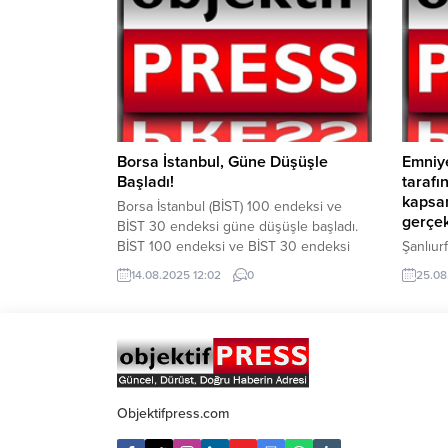
paylaştı. Tarım Ve Kırsal Kalkınmayı
Uzmanla
Destekleme Kurumu, (TKDK) tarafından
özen gö
uygulanan IPARD III “Üreticiler ve
vurgula
Girişimcilere Yeni Destekler” programı
hastane
başvuruları başladı. Modern üretim,...
çalışma 
Borsa İstanbul, Güne Düşüşle
Emniye
Başladı!
tarafı
kapsa
Borsa İstanbul (BİST) 100 endeksi ve
gerçek
BİST 30 endeksi güne düşüşle başladı.
BİST 100 endeksi ve BİST 30 endeksi
Şanlıur
güne düşüşle başladı. Dün kapanışını
Birimle
14.08.2025 12:02
0
25.08
10.949 puandan yapan BİST 100 endeksi
Gerçekl
bu sabah açılışını 10.908 puandan yaptı.
Emniyet
Saat 11.55 itibariyle BİST 100 endeksi
1.282 k
10.910 puandan işlem görüyor. BİST 30
kapsaml
endeksi ise...
gerçekl
22.144 
edildi 
Objektifpress.com
Denetim
uygulan