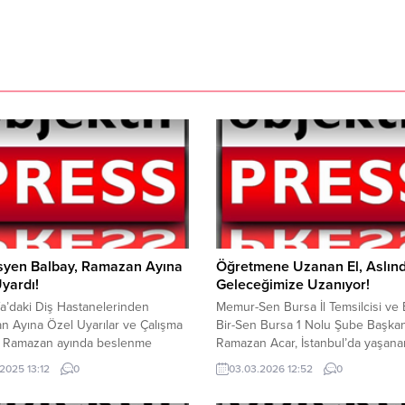
syen Balbay, Ramazan Ayına
Öğretmene Uzanan El, Aslın
yardı!
Geleceğimize Uzanıyor!
fa’daki Diş Hastanelerinden
Memur-Sen Bursa İl Temsilcisi ve 
 Ayına Özel Uyarılar ve Çalışma
Bir-Sen Bursa 1 Nolu Şube Başkan
ri Ramazan ayında beslenme
Ramazan Acar, İstanbul’da yaşana
in değişmesi ve uzun saatler
menfur saldırı sonrası meslektaşı
.2025 13:12
0
03.03.2026 12:52
0
 aç kalınması, ağız ve diş
Nur Çelik’in hayatını kaybetmesini
nı daha da önemli hale getiriyor.
üzüntüsünü paylaştı. “Öğretmene