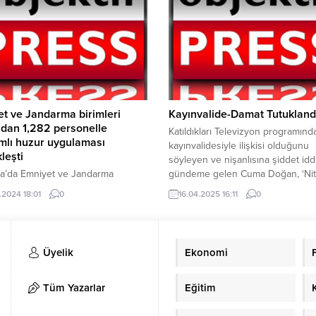
r, bu süreçte diş bakımına ekstra
uzanan el, aslında geleceğimize
sterilmesi gerektiğini
uzanmıştır” diyen Acar, yetkililere
rken, Şanlıurfa’daki diş
güvenlik önlemlerinin acilen artırı
leri de Ramazan ayına özel
çağrısında bulundu. Memur-Sen Bu
saatlerini duyurdu....
Temsilcisi ve Eğitim-Bir-Sen Bursa 1
t ve Jandarma birimleri
Kayınvalide-Damat Tutukland
ndan 1,282 personelle
Katıldıkları Televizyon programınd
mlı huzur uygulaması
kayınvalidesiyle ilişkisi olduğunu
leşti
söyleyen ve nişanlısına şiddet iddi
fa’da Emniyet ve Jandarma
gündeme gelen Cuma Doğan, ‘Nite
ri Tarafından Huzur Uygulaması
tehdit’ suçundan tutuklandı. Kayın
.2024 18:01
0
16.04.2025 16:11
0
eştirildi. Şanlıurfa genelinde
Güldane Şahin de aynı suçtan tutu
 ve Jandarma birimleri tarafından
Radyo ve Televizyon Üst Kurulu (
olluk personelinin katılımıyla geniş
Cuma Doğan ve Güldane Şahin’in
ı bir huzur uygulaması
katıldığı programa inceleme başlatı
Üyelik
Ekonomi
eştirildi. Uygulama sırasında
kişi sorgulandı, 7.148 araç kontrol
ve 442 işyeri denetlendi.
Tüm Yazarlar
Eğitim
lerde 239 araca para cezası
ırken, 51 araç trafikten men