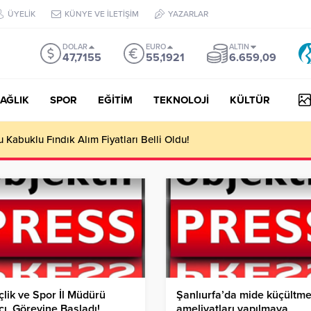
ÜYELİK
KÜNYE VE İLETİŞİM
YAZARLAR
DOLAR
EURO
ALTIN
47,7155
55,1921
6.659,09
AĞLIK
SPOR
EĞİTİM
TEKNOLOJİ
KÜLTÜR
yesi Her Gün 4 Bin 898 Kişiye Sıcak Yemek Ulaştırıyor!
lik ve Spor İl Müdürü
Şanlıurfa’da mide küçültm
cı, Görevine Başladı!
ameliyatları yapılmaya