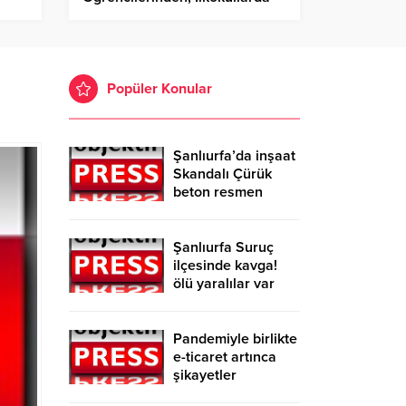
“Kitap Sevme Günü” Etkinliği
Popüler Konular
Şanlıurfa’da inşaat
Skandalı Çürük
beton resmen
belgelendi
Şanlıurfa Suruç
ilçesinde kavga!
ölü yaralılar var
Pandemiyle birlikte
e-ticaret artınca
şikayetler
de katlandı