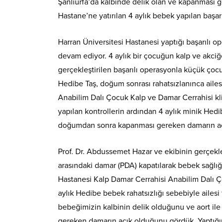
Şanlıurfa’da kalbinde delik olan ve kapanması g
Hastane’ne yatırılan 4 aylık bebek yapılan başar
Harran Üniversitesi Hastanesi yaptığı başarılı 
devam ediyor. 4 aylık bir çocuğun kalp ve akciğ
gerçekleştirilen başarılı operasyonla küçük çocu
Hedibe Taş, doğum sonrası rahatsızlanınca ailes
Anabilim Dalı Çocuk Kalp ve Damar Cerrahisi kli
yapılan kontrollerin ardından 4 aylık minik Hedi
doğumdan sonra kapanması gereken damarın açı
Prof. Dr. Abdussemet Hazar ve ekibinin gerçekleş
arasındaki damar (PDA) kapatılarak bebek sağlığ
Hastanesi Kalp Damar Cerrahisi Anabilim Dalı Ç
aylık Hedibe bebek rahatsızlığı sebebiyle ailes
bebeğimizin kalbinin delik olduğunu ve aort i
gereken damarın açık olduğunu gördük. Yaptığım