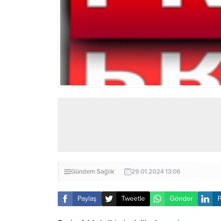
Gündem
Sağlık
29.01.2024 13:06
Paylaş
Tweetle
Gönder
P