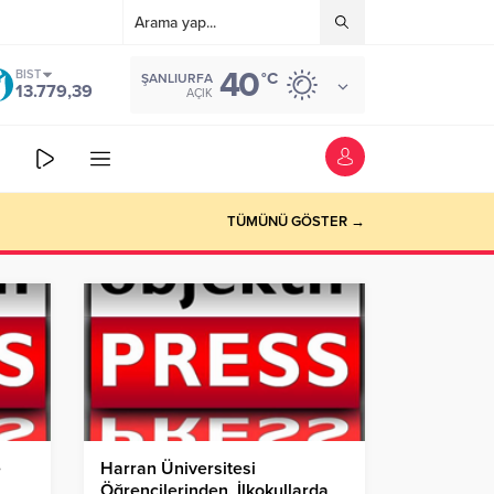
40
BIST
°C
ŞANLIURFA
13.779,39
AÇIK
TÜMÜNÜ GÖSTER →
e
Harran Üniversitesi
Öğrencilerinden, İlkokullarda