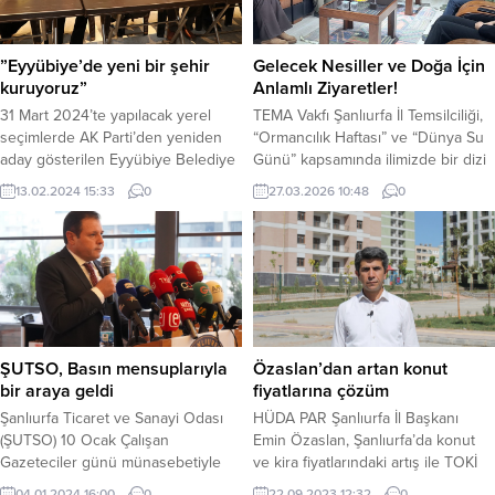
”Eyyübiye’de yeni bir şehir
Gelecek Nesiller ve Doğa İçin
kuruyoruz”
Anlamlı Ziyaretler!
31 Mart 2024’te yapılacak yerel
TEMA Vakfı Şanlıurfa İl Temsilciliği,
seçimlerde AK Parti’den yeniden
“Ormancılık Haftası” ve “Dünya Su
aday gösterilen Eyyübiye Belediye
Günü” kapsamında ilimizde bir dizi
Başkanı Mehmet Kuş, parti teşkilatı
önemli ziyaret ve eğitim faaliyeti
13.02.2024 15:33
0
27.03.2026 10:48
0
ile bir araya geldiği toplantıda
gerçekleştirdi. Hem bürokratik
geçen beş yıllık hizmet süresini
düzeyde iş birliğini güçlendirmek
değerlendirdi. Önlerindeki beş
hem de genç nesillerde çevre
yılda ilçede yapılacak projelerini de
bilinci oluşturmak amacıyla
teşkilat üyeleri ile istişare eden
düzenlenen etkinlikler büyük ilgi
Başkan Kuş, şehrin kaderini
gördü. Şanlıurfa 20. Zırhlı Tugay
değiştirecek binlerce konutluk
Komutanımız Tuğgeneral Sayın
proje müjdesini...
Üzeyi Durmuş’u makamında...
ŞUTSO, Basın mensuplarıyla
Özaslan’dan artan konut
bir araya geldi
fiyatlarına çözüm
Şanlıurfa Ticaret ve Sanayi Odası
HÜDA PAR Şanlıurfa İl Başkanı
(ŞUTSO) 10 Ocak Çalışan
Emin Özaslan, Şanlıurfa’da konut
Gazeteciler günü münasebetiyle
ve kira fiyatlarındaki artış ile TOKİ
kahvaltılı basın toplantısı düzenledi.
tarafından yapımı tamamlanan ve
04.01.2024 16:00
0
22.09.2023 12:32
0