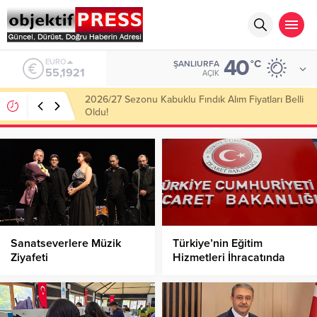
40
ALTIN
°C
ŞANLIURFA
6.659,09
AÇIK
Haliliye Belediyesi Her Gün 4 Bin 898 Kişiye Sıcak
Yemek Ulaştırıyor!
Sanatseverlere Müzik
Türkiye’nin Eğitim
Ziyafeti
Hizmetleri İhracatında
Rekor!