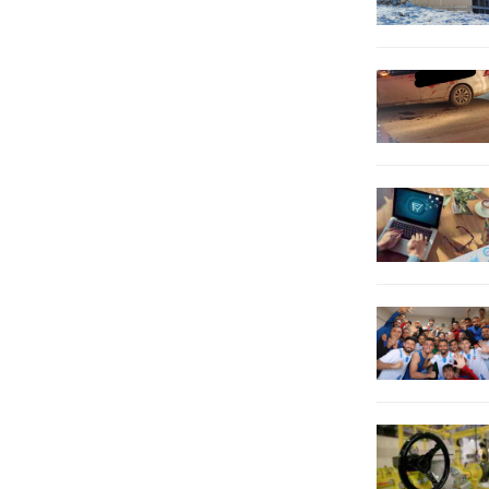
çalışmalarını aralıksız sürdürüyor.
Sezonu en...