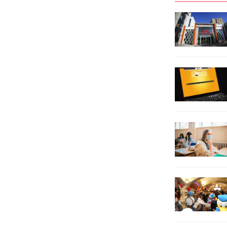
Derneği iş birliğinde iki gün
kent genelindeki gençlik
boyunca süren etkinliklere, 13 farklı
merkezleri, öğrenciler için eğitim
ilçeden çeşitli okullardan...
yuvası oldu. Şanlıurfa Büyükşehir
Belediyesi Gençlik ve Spor
Hizmetleri Daire Başkanlığı ile
Viranşehir Halk Eğitim Merkezi...