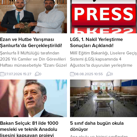
Ezan ve Hutbe Yarışması
LGS, 1. Nakil Yerleştirme
Şanlıurfa’da Gerçekleştirildi!
Sonuçları Açıklandı!
Şanlıurfa İl Müftülüğü tarafından
Millî Eğitim Bakanlığı, Liselere Geçiş
2026 Yılı Camiler ve Din Görevlileri
Sistemi (LGS) kapsamında 4
Haftası münasebetiyle “Ezanı Güzel
Ağustos’ta duyurulan yerleştirme
Okuma ile Etkili Hutbe Sunumu”
sonuçlarının ardından,
27.07.2026 15:27
0
08.08.2025 10:55
0
yarışmaları düzenlendi. İl
yerleştirmeye esas birinci nakil
düzeyinde yapılan yarışmaya
sonuçları bugün erişime açıldı.
camilerde görev yapan İmam
Sonuçlar, MEB’in resmi sitesi
Hatipler ve Müezzin Kayyımlar
üzerinden erişime açıldı.
katıldı. İl Müftü Vekili İbrahim Halil
Yerleştirmeye esas ikinci nakil
Aslan’ın başkanlık ettiği
tercihleri 8-12 Ağustos’ta yapılacak,
komisyonda performanslara göre
sonuçlar 14 Ağustos’ta açıklanacak.
değerlendirme yapıldı. Ezanı Güzel
Ardından, 15-21 Ağustos’ta boş
Bakan Selçuk: 81 ilde 1000
5 sınıf daha bugün okula
Okuma...
kontenjanlar için il/ilçe
mesleki ve teknik Anadolu
dönüyor
komisyonlarınca yerleştirme...
lisesini kapsayan projeyi
Ana okulu ve birinci sınıflardan