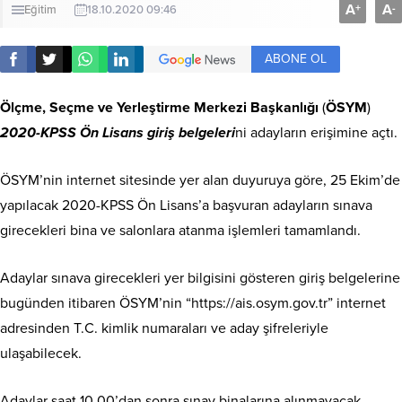
A
A
+
-
Eğitim
18.10.2020 09:46
ABONE OL
Ölçme, Seçme ve Yerleştirme Merkezi Başkanlığı
(
ÖSYM
)
2020-KPSS Ön Lisans giriş belgeleri
ni adayların erişimine açtı.
ÖSYM’nin internet sitesinde yer alan duyuruya göre, 25 Ekim’de
yapılacak 2020-KPSS Ön Lisans’a başvuran adayların sınava
girecekleri bina ve salonlara atanma işlemleri tamamlandı.
Adaylar sınava girecekleri yer bilgisini gösteren giriş belgelerine
bugünden itibaren ÖSYM’nin “https://ais.osym.gov.tr” internet
adresinden T.C. kimlik numaraları ve aday şifreleriyle
ulaşabilecek.
Adaylar saat 10.00’dan sonra sınav binalarına alınmayacak.