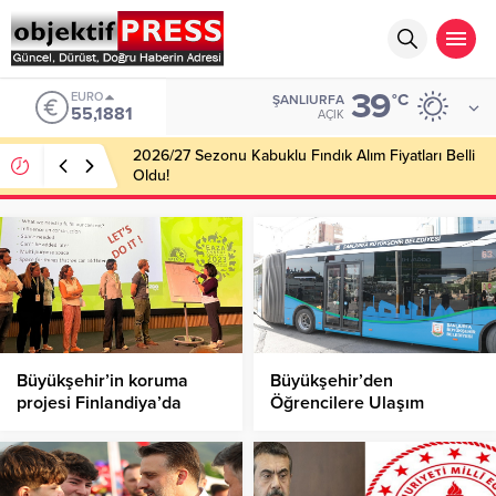
39
ALTIN
°C
ŞANLIURFA
6.660,55
AÇIK
Haliliye Belediyesi Her Gün 4 Bin 898 Kişiye Sıcak
Yemek Ulaştırıyor!
Büyükşehir’in koruma
Büyükşehir’den
projesi Finlandiya’da
Öğrencilere Ulaşım
büyük ilgi gördü
Müjdesi!