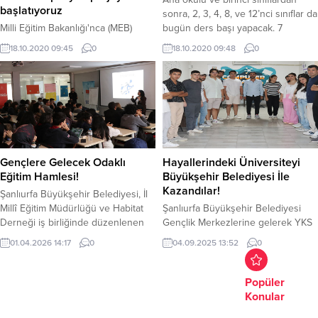
başlatıyoruz
sonra, 2, 3, 4, 8, ve 12’nci sınıflar da
Milli Eğitim Bakanlığı'nca (MEB)
bugün ders başı yapacak. 7
hayata geçirilen yeni proje ile 1000
milyona yakın öğrencinin yeniden
18.10.2020 09:45
0
18.10.2020 09:48
0
mesleki ve teknik Anadolu lisesine,
sınıflarına döneceği yüzyüze eğitim
Türkçe, matematik ve fen bilimleri
haftanın iki günü olacak.
alanlarında temel becerilerden
okulların bakım onarımına,
kütüphane, atölye ve spora kadar
çok sayıda alanda destek
sağlanacak.
Gençlere Gelecek Odaklı
Hayallerindeki Üniversiteyi
Eğitim Hamlesi!
Büyükşehir Belediyesi İle
Kazandılar!
Şanlıurfa Büyükşehir Belediyesi, İl
Millî Eğitim Müdürlüğü ve Habitat
Şanlıurfa Büyükşehir Belediyesi
Derneği iş birliğinde düzenlenen
Gençlik Merkezlerine gelerek YKS
“Founder Track” ve “Kariyer
sınavlarına hazırlanan 40
01.04.2026 14:17
0
04.09.2025 13:52
0
Planlama Atölyesi” kapsamında 13
öğrenciden 34’ü Türkiye’nin çeşitli
ilçeden 250 öğrenciye girişimcilik
illerindeki üniversiteleri kazanarak
vekariyer eğitimi verildi. Şanlıurfa
hayallerine kavuştular. Şanlıurfalı
Popüler
Büyükşehir Belediyesi’nin İl Millî
gençlerin eğitimine büyük önem
Konular
Eğitim Müdürlüğü ve Habitat
veren Büyükşehir Belediyesi’nin