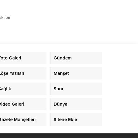
ki bir
nelik
eğitim
’nde
rfa
hmet
Foto Galeri
Gündem
Köşe Yazıları
Manşet
Sağlık
Spor
Video Galeri
Dünya
Gazete Manşetleri
Sitene Ekle