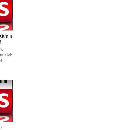
KK’nın
!
n,
n silah
lah
orada
 PKK’nın
, silah
aniye
an,
deleri
e