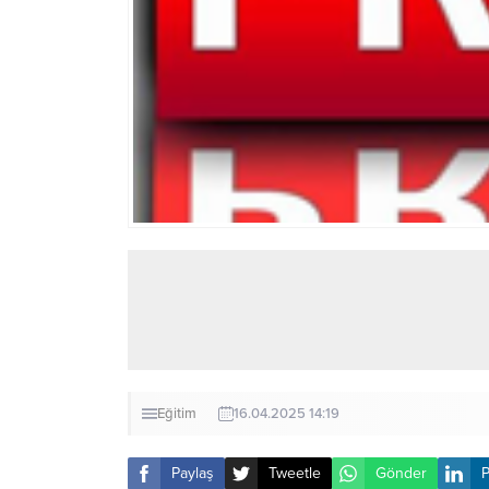
Eğitim
16.04.2025 14:19
Paylaş
Tweetle
Gönder
P