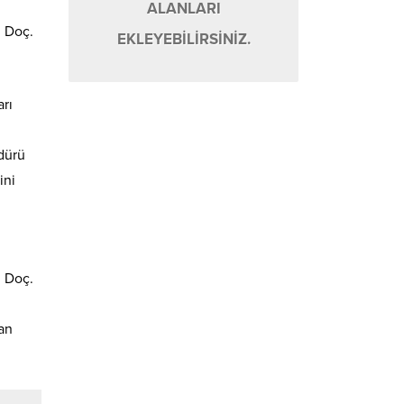
ALANLARI
i Doç.
EKLEYEBİLİRSİNİZ.
arı
dürü
ini
i Doç.
an