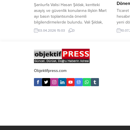
Dönem
Şanlıurfa Valisi Hasan Şıldak, kentteki
asayiş ve güvenlik konularına ilişkin Mart
Ticaret
ayı basın toplantısında önemli
hesabın
bilgilendirmelerde bulundu. Vali Şıldak,
yeni dö
2026 yılının ilk üç ayında Şanlıurfa’da
Temmuz 
03.04.2026 15:03
0
10.07.
yürütülen operasyonlar neticesinde 72
Yeni TA
kilogram skunk, 25 kilogram esrar, 3
süreçle
kilogram bonzai, 5 bin adet sentetik ecza
geçildi
ve 4 bin adet captagon ele geçirildiğini
uyumlu 
bildirdi....
mevzuat
doğruda
noter...
Objektifpress.com