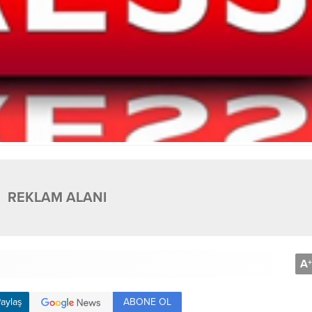
REKLAM ALANI
A
+
ABONE OL
aylaş