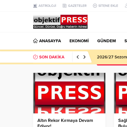
ASTROLOJİ
GAZETELER
SİTENE EKLE
ANASAYFA
EKONOMİ
GÜNDEM
S
SON DAKİKA
Haliliye Beledi
Altın Rekor Kırmaya Devam
Sağl
Ediyor!
Bulu