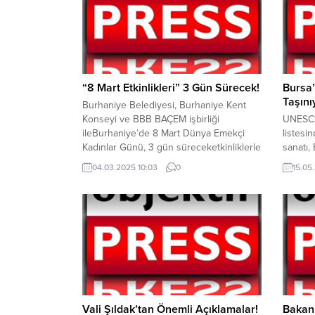
“8 Mart Etkinlikleri” 3 Gün Sürecek!
Bursa’
Taşını
Burhaniye Belediyesi, Burhaniye Kent
Konseyi ve BBB BAÇEM işbirliği
UNESCO
ileBurhaniye’de 8 Mart Dünya Emekçi
listesi
Kadınlar Günü, 3 gün süreceketkinliklerle
sanatı,
kutlanacak.6 Mart Perşembe günü
ev sahi
04.03.2025 10:03
0
15.05
başlayacak etkinliklerde, söyleşiden
geleceğ
atölye çalışmalarına, sergiden tiyatroya,
mirasın
konserden bisiklet turuna birçok etkinlik
amacıyl
ile 8 Mart Dünya Emekçi Kadınlar
Bursa B
Günü’ne dikkat çekilecek. 6 Mart
Müzesi
Perşembe günü Cumhuriyet Mahallesi...
Yapımı’
Bursa İl
Vali Şıldak’tan Önemli Açıklamalar!
Bakanl