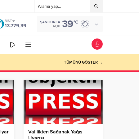
39
BIST
°C
ŞANLIURFA
13.779,39
AÇIK
TÜMÜNÜ GÖSTER →
lyar
Valilikten Sağanak Yağış
Uyarısı