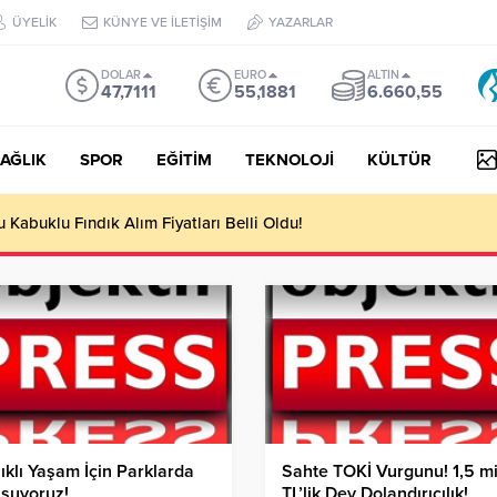
ÜYELİK
KÜNYE VE İLETİŞİM
YAZARLAR
DOLAR
EURO
ALTIN
47,7111
55,1881
6.660,55
AĞLIK
SPOR
EĞİTİM
TEKNOLOJİ
KÜLTÜR
yesi Her Gün 4 Bin 898 Kişiye Sıcak Yemek Ulaştırıyor!
ıklı Yaşam İçin Parklarda
Sahte TOKİ Vurgunu! 1,5 mi
şuyoruz!
TL’lik Dev Dolandırıcılık!