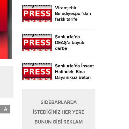
Viranşehir
Belediyespor’dan
farklı tarife
Şanlıurfa’da
DEAŞ’a büyük
darbe
Şanlıurfa’da İnşaat
Halindeki Bina
Dayanıksız Beton
Nedeniyle Yıkıldı!
SIDEBARLARDA
A
-
İSTEDİĞİNİZ HER YERE
BUNUN GİBİ REKLAM