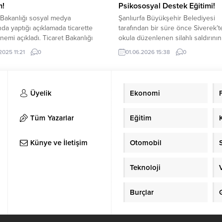
!
Psikososyal Destek Eğitimi!
 Bakanlığı sosyal medya
Şanlıurfa Büyükşehir Belediyesi
da yaptığı açıklamada ticarette
tarafından bir süre önce Siverek’te
nemi açıkladı. Ticaret Bakanlığı
okula düzenlenen silahlı saldırının
2025 itibarıyla yürürlüğe giren
ardından rehber öğretmenlere yö
2025 11:21
0
01.06.2026 15:38
0
REKS ile ticari denetim
başlatılan “Yaralı Şifacıyı İyileştir” 
rinde önemli bir dönüm noktasına
programının lansmanı Reji Kilisesi
. Yeni TAREKS’in modern, mobil
yapıldı. Programda konuşan Şanlıu
ve kullanıcı dostu ara yüzü,
Büyükşehir Belediye Başkanı Me
Üyelik
Ekonomi
 bilgilerine ve uzman desteğine
Kasım Gülpınar, travma sonrası
n erişim imkânı sağlıyor. Ayrıca,
süreçlerde öğretmenlerin
desteklenmesinin önemine dikkat
Tüm Yazarlar
Eğitim
çekerek, “Bir çocuğun yeniden
gülümsemesi bazen bir...
Künye ve İletişim
Otomobil
Teknoloji
Burçlar