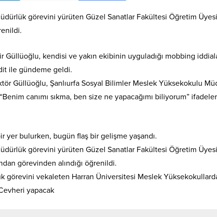
üdürlük görevini yürüten Güzel Sanatlar Fakültesi Öğretim Üyes
enildi.
r Güllüoğlu, kendisi ve yakın ekibinin uyguladığı mobbing iddial
it ile gündeme geldi.
ör Güllüoğlu, Şanlıurfa Sosyal Bilimler Meslek Yüksekokulu Mü
k; “Benim canımı sıkma, ben size ne yapacağımı biliyorum” ifadeler
 yer bulurken, bugün flaş bir gelişme yaşandı.
üdürlük görevini yürüten Güzel Sanatlar Fakültesi Öğretim Üyes
ından görevinden alındığı öğrenildi.
ük görevini vekaleten Harran Üniversitesi Meslek Yüksekokullard
 Cevheri yapacak