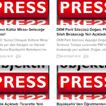
nın Kültür Mirası Geleceğe
DEM Parti Sözcüsü Doğan, P
yor!
Silah Bırakacağı Yeri Açıkladı
 ‘Somut Olmayan Kültürel Miras’
DEM Parti Sözcüsü Ayşegül Doğa
nde yer alan Karagöz ve Hacivat
Terörsüz Türkiye surecinde PKK’nı
 Bursa Büyükşehir Belediyesi’nin
bırakacağı yeri açıkladı. Doğan, si
pliğinde düzenlenen eğitimlerle
bırakma anına tanıklık etmek için 
.2026 16:19
0
09.07.2025 15:12
0
e taşınıyor. Bursa’nın kültürel
olacaklarını açıkladı.11 Temmuz’da
ı gelecek kuşaklara taşımak
silah bırakacağını açıklayan Doğan
a birçok alanda çalışma yürüten
bırakma töreni için Irak’ın Süleym
üyükşehir Belediyesi, Karagöz
kentine gideceklerini belirtti. Doğ
’nde düzenlenen ‘Karagöz Tasvir
konuya ilişkin açıklamasında şu ifa
 kursuna ev sahipliği yapıyor.
kullandı; “DEM Parti olarak,
 Kültür ve Turizm...
Süleymaniye’de yapılacak...
ık Açıkladı: Ticarette Yeni
Büyükşehir’den Öğretmenler