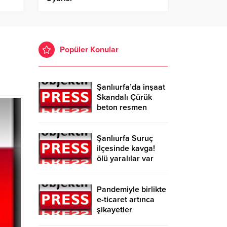
Popüler Konular
Şanlıurfa’da inşaat
Skandalı Çürük
beton resmen
belgelendi
Şanlıurfa Suruç
ilçesinde kavga!
ölü yaralılar var
Pandemiyle birlikte
e-ticaret artınca
şikayetler
de katlandı