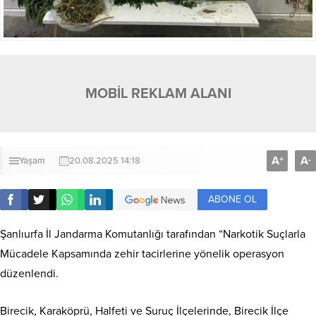
MOBİL REKLAM ALANI
A
A
+
-
Yaşam
20.08.2025 14:18
ABONE OL
Şanlıurfa İl Jandarma Komutanlığı tarafından “Narkotik Suçlarla
Mücadele Kapsamında zehir tacirlerine yönelik operasyon
düzenlendi.
Birecik, Karaköprü, Halfeti ve Suruç İlçelerinde, Birecik İlçe