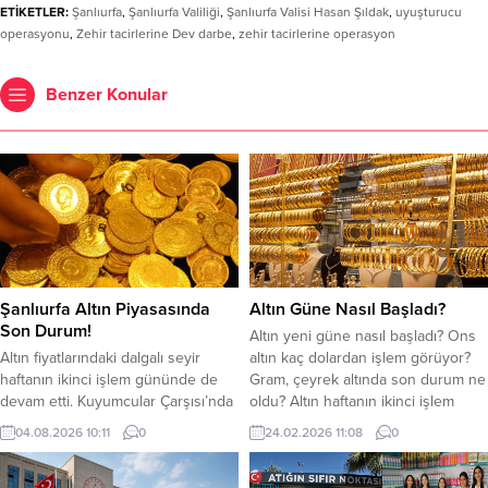
ETİKETLER:
Şanlıurfa
,
Şanlıurfa Valiliği
,
Şanlıurfa Valisi Hasan Şıldak
,
uyuşturucu
operasyonu
,
Zehir tacirlerine Dev darbe
,
zehir tacirlerine operasyon
Benzer Konular
Şanlıurfa Altın Piyasasında
Altın Güne Nasıl Başladı?
Son Durum!
Altın yeni güne nasıl başladı? Ons
Altın fiyatlarındaki dalgalı seyir
altın kaç dolardan işlem görüyor?
haftanın ikinci işlem gününde de
Gram, çeyrek altında son durum ne
devam etti. Kuyumcular Çarşısı’nda
oldu? Altın haftanın ikinci işlem
gram altın 6 bin 212 TL
gününe yatay seyirle başladı. Gram
04.08.2026 10:11
0
24.02.2026 11:08
0
seviyesinden işlem görürken,
altın saat 11.02 itibariyle 7.304 TL
yatırımcılar ve vatandaşlar
seviyelerinde işlem görüyor. Ons