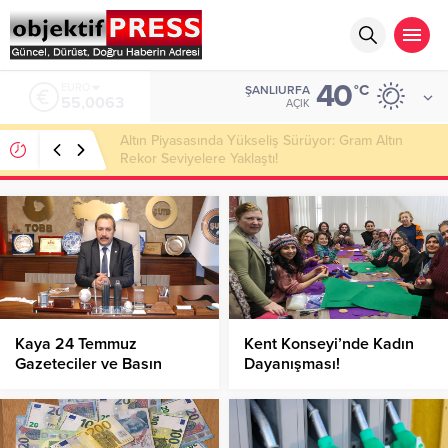
40
ALTIN
°C
ŞANLIURFA
6.543,59
AÇIK
Atatürk Bulvarı Sıcak Asfaltla Yenileniyor!
Kaya 24 Temmuz
Kent Konseyi’nde Kadın
Gazeteciler ve Basın
Dayanışması!
Bayramı’nı Kutladı!