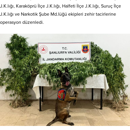
J.K.lığı, Karaköprü İlçe J.K.lığı, Halfeti İlçe J.K.lığı, Suruç İlçe
J.K.lığı ve Narkotik Şube Md.lüğü ekipleri zehir tacirlerine
operasyon düzenledi.