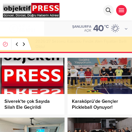
40
ALTIN
°C
ŞANLIURFA
6.660,55
AÇIK
Haliliye Belediyesi Her Gün 4 Bin 898 Kişiye Sıcak
Yemek Ulaştırıyor!
Siverek’te çok Sayıda
Karaköprü’de Gençler
Silah Ele Geçirildi
Pickleball Oynuyor!