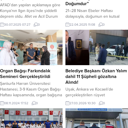
Doğumdur”
AFAD’dan yapılan açıklamaya göre
Konya’nın Ilgın ilçesi’nde şiddetli
21–28 Nisan Ebeler Haftası
deprem oldu. Afet ve Acil Durum
dolayısıyla, doğumun en kutsal
Yönetim Başkanlığı
anlarına tanıklık eden, kadınların en
30.07.2025 07:27
0
22.04.2025 11:08
0
(AFAD)depremin şiddeti 4.3 olarak
zorlu yolculuklarında yanında olan
kaydedildiğini açıkladı. Deprem
ebelerin önemi bir kez daha
yaklaşık olarak yerin 15.6 km
vurgulandı. Sağlık çalışanları,
derinliğinde meydana geldi.
özelliklenormal doğumun teşvik
AFAD’ın deprem ile ilgili sosyal
edilmesi konusunda ebelerin
medya paylaşımı şu şekilde; YAZI
üstlendiği hayati rolü gündeme
ARASI REKLAM ALANI
taşıdı. Şanlıurfa Eğitim ve Araştırma
Hastanesi’nde görevli Ebe Gülizar
Organ Bağışı Farkındalık
Belediye Başkanı Özkan Yalım
Kiriş, normal doğumun anne ve
Semineri Gerçekleştirildi
dahil 11 Şüpheli gözaltına
bebeksağlığı...
Alındı!
Şanlıurfa Harran Üniversitesi
Hastanesi, 3-9 Kasım Organ Bağışı
Uşak, Ankara ve Kocaeli’de
Haftası kapsamında, organ bağışına
gerçekleştirilen rüşvet
dikkat çekmek ve farkındalık
operasyonunda, aralarında Uşak
08.11.2024 17:52
0
27.03.2026 10:30
0
yaratmak amacıyla kapsamlı bir
Belediye Başkanı Özkan Yalım’ın da
seminer düzenledi. Etkinlik, organ
bulunduğu 11 şüpheli gözaltına
bağışı bekleyen hastaların
alındı. İstanbul Emniyet Müdürlüğü
ihtiyaçlarına vurgu yaparken, organ
Mali Suçlarla Mücadele Şubesi