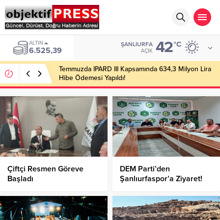
42
BIST
°C
ŞANLIURFA
13.788,73
AÇIK
Temmuzda IPARD III Kapsamında 634,3 Milyon Lira
Hibe Ödemesi Yapıldı!
Çiftçi Resmen Göreve
DEM Parti’den
Başladı
Şanlıurfaspor’a Ziyaret!