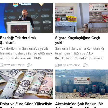
Bozdağ: Tek derdimiz
Sigara Kaçakçılığına Geçit
Şanlıurfa
yok!
Tek dertlerinin Şanlıurfa’ya yapılan
Şanlıurfa İl Jandarma Komutanlığı
hizmetleri daha da ileriye götürmek
tarafından “Tütün ve Alkol
olduğunu ifade eden TBMM
Kaçakçılarına Yönelik” Viranşehir
Başkanvekili ve Şanlıurfa Milletvekili
ilçesinde “Şok Yol Araması”
02.12.2023 19:10
0
28.08.2025 16:21
0
Bekir Bozdağ, “Şanlıurfa’mız için
uygulaması yaptı. Viranşehir
yararlı eserlerin hizmete
İlçesinde, Viranşehir İlçe J.K.lığı,
alınmasından sonra bu resmi
KOM Şb. Md.lüğü Ekipleri ve
açılışında sizlerle birlikte olmaktan
hassas burunlu köpeklerin
Milletvekili arkadaşlarımız adına her
katılımıyla gerçekleştirilen “Şok Yol
birinizi selamlamaktan büyük bir
Araması” neticesinde; binlerce
onur duyduğumu ifade ediyor
paket kaçak sigara ele geçirildi.
hepinizi saygı ve sevgiyle
“Şok Yol Araması” uygulamasında;
Dolar ve Euro Güne Yükselişle
Akçakale’de Şok Baskın: Bir
selamlıyorum. Şanlıurfa’mız...
1.600 Adet Gümrük Kaçağı...