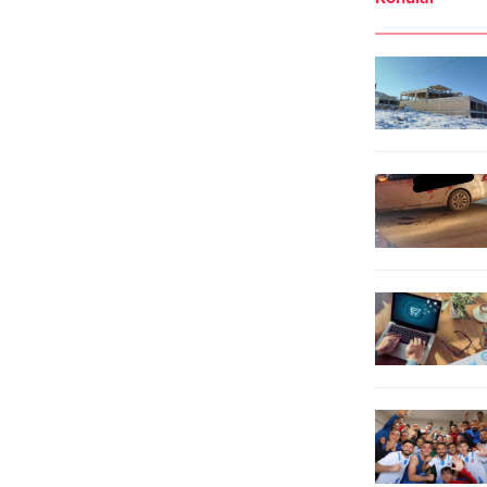
Şanlıurfa Büyükşehir Belediyesi
ekip, 1590 personel ve 24 narkotik
Zabıta Daire Başkanlığı ekipleri,
dedektör köpeğinin
halk sağlığını korumaya yönelik
katılımıylaAdana, İstanbul, Ankara,
denetimlerini aralıksız sürdürüyor.
Batman, Antalya, Kırklareli, Tekirdağ,
Bu kapsamda il genelinde başta...
İzmir, Bursa, Konya, Kocaeli,
Kütahya, Mersin, Samsun, Mardin,
Osmaniye,...