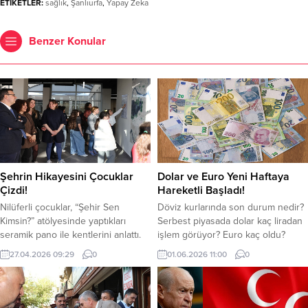
ETİKETLER:
sağlık
,
Şanlıurfa
,
Yapay Zeka
Benzer Konular
Şehrin Hikayesini Çocuklar
Dolar ve Euro Yeni Haftaya
Çizdi!
Hareketli Başladı!
Nilüferli çocuklar, “Şehir Sen
Döviz kurlarında son durum nedir?
Kimsin?” atölyesinde yaptıkları
Serbest piyasada dolar kaç liradan
seramik pano ile kentlerini anlattı.
işlem görüyor? Euro kaç oldu?
23 Nisan etkinlikleri kapsamında
Dolar ve Euro haftanın ilk işlem
27.04.2026 09:29
0
01.06.2026 11:00
0
gerçekleştirilen eser, Altınşehir
gününde yükselişle başladı.
Gençlik Merkezi’nin duvarında
Jeopolitik riskler ve petrol fiyatları
yerini aldı. 2025 yılında 23 Nisan
döviz kurlarını etkilemeye devam
Ulusal Egemenlik ve Çocuk
ediyor. Serbest döviz piyasasında