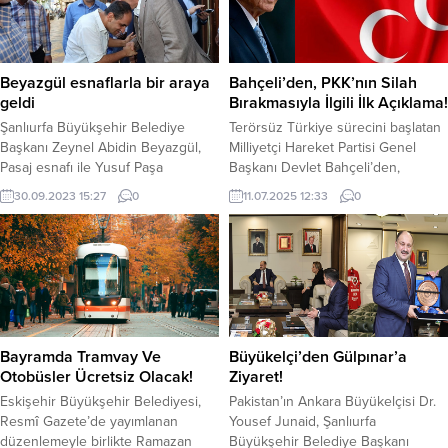
Bayramı etkinlikleri kapsamında
dolar saat 10.55 itibariyle 45.91 TL
gerçekleştirilen “Şehir Sen Kimsin?”
civarında işlem görüyor. Euro ise
atölyesinde, Nilüfer’de yaşayan 44
aynı saat...
çocuk, kente dair algılarını çizdiler.
Beyazgül esnaflarla bir araya
Bahçeli’den, PKK’nın Silah
Bu yıl...
geldi
Bırakmasıyla İlgili İlk Açıklama!
Şanlıurfa Büyükşehir Belediye
Terörsüz Türkiye sürecini başlatan
Başkanı Zeynel Abidin Beyazgül,
Milliyetçi Hareket Partisi Genel
Pasaj esnafı ile Yusuf Paşa
Başkanı Devlet Bahçeli’den,
Mahallesindeki esnaflarla bir araya
örgütün silah bırakmasına ilişkin ilk
30.09.2023 15:27
0
11.07.2025 12:33
0
geldi. Başkan Beyazgül esnaf
değerlendirme geldi. MHP Genel
ziyareti kapsamında vatandaşların
Başkanı Bahçeli, Terörsüz Türkiye
talep ve önerilerini dinlerken
süreci ile ilgili olarak kritik bir
kentte Büyükşehir Belediyesinin
aşama olan silah bırakma ile ilgili
yapmış olduğu çalışmaları
olarak şu ifadeleri kullandı;
aktardı.Şanlıurfa Büyükşehir
“Hakikaten hem Türkiye’miz hem
Belediye Başkanı Zeynel Abidin
de bölgemiz açısından fevkalade
Beyazgül, kentin kalbi konumunda
önemde günler...
Bayramda Tramvay Ve
Büyükelçi’den Gülpınar’a
yer alan pasaj esnaflarıyla bir araya
Otobüsler Ücretsiz Olacak!
Ziyaret!
geldi....
Eskişehir Büyükşehir Belediyesi,
Pakistan’ın Ankara Büyükelçisi Dr.
Resmî Gazete’de yayımlanan
Yousef Junaid, Şanlıurfa
düzenlemeyle birlikte Ramazan
Büyükşehir Belediye Başkanı