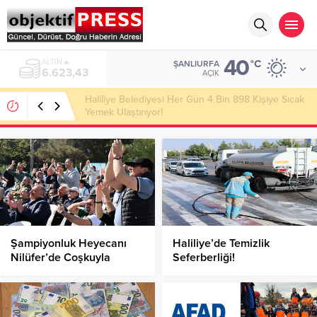
40
ALTIN
°C
ŞANLIURFA
6.623,43
AÇIK
Haliliye Belediyesi Her Gün 4 Bin 898 Kişiye Sıcak
Yemek Ulaştırıyor!
Şampiyonluk Heyecanı
Haliliye’de Temizlik
Nilüfer’de Coşkuyla
Seferberliği!
Kutlandı!