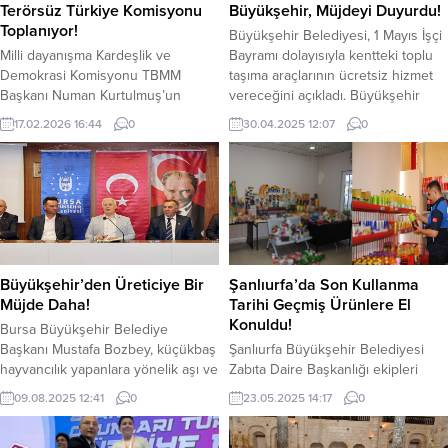
Terörsüz Türkiye Komisyonu
Büyükşehir, Müjdeyi Duyurdu!
Toplanıyor!
Büyükşehir Belediyesi, 1 Mayıs İşçi
Milli dayanışma Kardeşlik ve
Bayramı dolayısıyla kentteki toplu
Demokrasi Komisyonu TBMM
taşıma araçlarının ücretsiz hizmet
Başkanı Numan Kurtulmuş’un
vereceğini açıkladı. Büyükşehir
başkanlığında yarın saat 11.00’de
belediyesi, Şanlıurfalılara müjdeyi
17.02.2026 16:44
0
30.04.2025 12:07
0
son kez toplanacak. TBMM
verdi. Kentteki toplu taşıma
Başkanlığından yapılan açıklamada,
araçlarının ücretsiz hizmet
“Milli Dayanışma, Kardeşlik ve
vereceğini duyurdu. Şanlıurfa
Demokrasi Komisyonu, 18 Şubat
Büyükşehir Belediyesi, sosyal
2026 Çarşamba günü Türkiye
medya üzerinden yaptığı
Büyük Millet Meclisi Başkanımız
açıklamada şu ifadelere yer verildi:
Numan Kurtulmuş’un başkanlığında
“Toplu taşıma araçlarımız, 1 Mayıs
saat 11.00’de TBMM Tören
Emek ve Dayanışma Günü ücretsiz
Büyükşehir’den Üreticiye Bir
Şanlıurfa’da Son Kullanma
Salonu’nda toplanacaktır.” diye
olarak...
Müjde Daha!
Tarihi Geçmiş Ürünlere El
ifade edildi. YAZI...
Konuldu!
Bursa Büyükşehir Belediye
Başkanı Mustafa Bozbey, küçükbaş
Şanlıurfa Büyükşehir Belediyesi
hayvancılık yapanlara yönelik aşı ve
Zabıta Daire Başkanlığı ekipleri
yem desteği projesini başlattıklarını
tarafından kent merkezinde
09.08.2025 12:41
0
23.05.2025 14:17
0
açıkladı. Özellikle aile işletmelerini
gerçekleştirilen denetimlerde, son
çoğaltmayı ve büyütmeyi
kullanma tarihi geçmiş ve sağlıksız