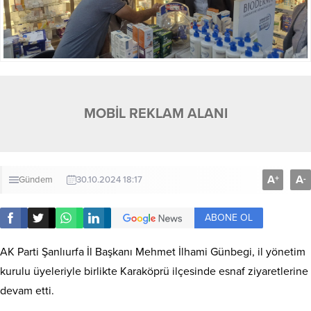
MOBİL REKLAM ALANI
A
A
+
-
Gündem
30.10.2024 18:17
ABONE OL
AK Parti Şanlıurfa İl Başkanı Mehmet İlhami Günbegi, il yönetim
kurulu üyeleriyle birlikte Karaköprü ilçesinde esnaf ziyaretlerine
devam etti.