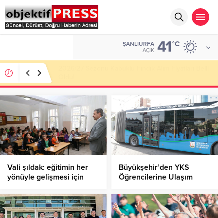
41
ALTIN
°C
ŞANLIURFA
6.662,82
AÇIK
Haliliye Belediyesi Her Gün 4 Bin 898 Kişiye Sıcak
Yemek Ulaştırıyor!
Vali şıldak: eğitimin her
Büyükşehir’den YKS
yönüyle gelişmesi için
Öğrencilerine Ulaşım
çalışıyoruz
Müjdesi!