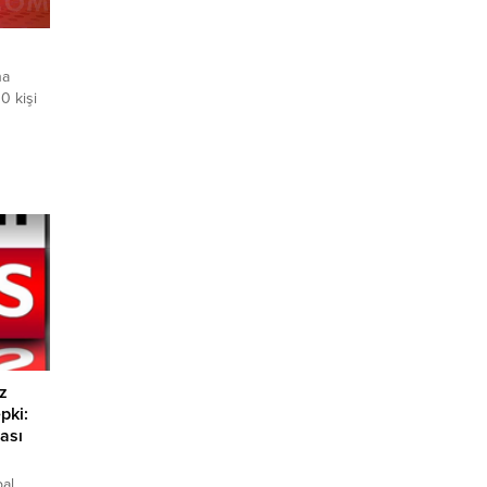
na
0 kişi
a
nin
zaya
se
ne çok
kipleri
iz
pki:
ası
al,