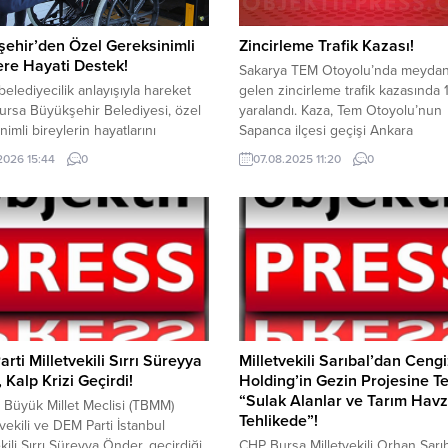
ehir’den Özel Gereksinimli
Zincirleme Trafik Kazası!
ere Hayati Destek!
Sakarya TEM Otoyolu’nda meyda
belediyecilik anlayışıyla hareket
gelen zincirleme trafik kazasında 1
rsa Büyükşehir Belediyesi, özel
yaralandı. Kaza, Tem Otoyolu’nun
nimli bireylerin hayatlarını
Sapanca ilçesi geçişi Ankara
tırmaya yönelik faaliyetlerini
istikametinde Saat 08.00 sularınd
.2026 15:44
0
07.08.2025 11:20
0
yor. Bursa Büyükşehir Belediyesi
meydana geldi. Henüz sürücüleri
Hizmetler Dairesi Başkanlığına
isimleri öğrenilemeyen 10 araç ka
ngelli Hizmetleri Şube Müdürlüğü
karıştı. Araçlarda bulunan 10 kişi i
dan ihtiyaç sahibi vatandaşlara tıbbi
yaralandı. ihbar üzerine olay yeri
 desteği sağlanıyor. Online
sayıda itfaiye, sağlık ve jandarma e
unun ardından uzmanların
sevk...
eştirdiği sosyal inceleme
nda uygun bulunan vatandaşlara;
 ve yetişkinler...
rti Milletvekili Sırrı Süreyya
Milletvekili Sarıbal’dan Ceng
 Kalp Krizi Geçirdi!
Holding’in Gezin Projesine Te
“Sulak Alanlar ve Tarım Havz
 Büyük Millet Meclisi (TBMM)
Tehlikede”!
ekili ve DEM Parti İstanbul
ekili Sırrı Süreyya Önder, geçirdiği
CHP Bursa Milletvekili Orhan Sarıb