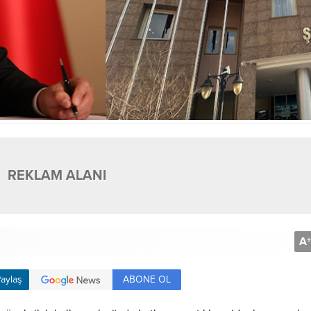
REKLAM ALANI
A
+
ABONE OL
aylaş