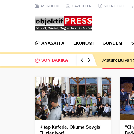
ASTROLOJİ
GAZETELER
SİTENE EKLE
ANASAYFA
EKONOMİ
GÜNDEM
S
SON DAKİKA
Temmuzda IPARD
Kitap Kafede, Okuma Sevgisi
“Cim
Filizleniyor!
Beğe