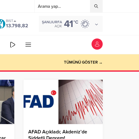
41
BIST
°C
ŞANLIURFA
13.798,82
AÇIK
TÜMÜNÜ GÖSTER →
AFAD Açıkladı; Akdeniz’de
rar
Şiddetli Deprem!