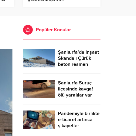
Popüler Konular
Şanlıurfa’da inşaat
Skandalı Çürük
beton resmen
belgelendi
Şanlıurfa Suruç
ilçesinde kavga!
ölü yaralılar var
Pandemiyle birlikte
e-ticaret artınca
şikayetler
de katlandı