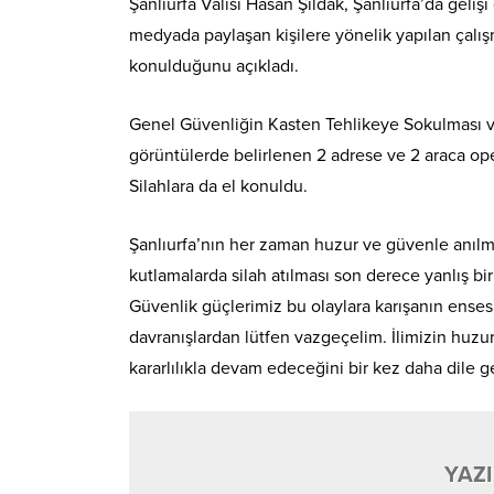
Şanlıurfa Valisi Hasan Şıldak, Şanlıurfa’da geliş
medyada paylaşan kişilere yönelik yapılan çalışm
konulduğunu açıkladı.
Genel Güvenliğin Kasten Tehlikeye Sokulması ve
görüntülerde belirlenen 2 adrese ve 2 araca ope
Silahlara da el konuldu.
Şanlıurfa’nın her zaman huzur ve güvenle anılm
kutlamalarda silah atılması son derece yanlış bir
Güvenlik güçlerimiz bu olaylara karışanın enses
davranışlardan lütfen vazgeçelim. İlimizin huzu
kararlılıkla devam edeceğini bir kez daha dile ge
YAZI