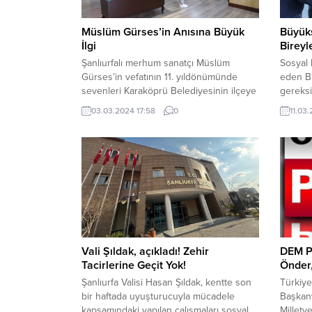
Müslüm Gürses’in Anısına Büyük
Büyükş
İlgi
Bireyl
Şanlıurfalı merhum sanatçı Müslüm
Sosyal 
Gürses’in vefatının 11. yıldönümünde
eden Bu
sevenleri Karaköprü Belediyesinin ilçeye
gereksi
kazandırdığı Müslüm Gürses Müzesini
kolaylaş
03.03.2024 17:58
0
11.03
ziyaret ederek merhum sanatçıyı andılar
sürdürü
Müslüm Gürses anısına Karaköprü
Sosyal 
Belediyesinin ilçeye kazandırdığı ve
bağlı E
merhum sanatçının kişisel materyal ve
tarafın
anılarının sergilendiği Müslüm Gürses
malzeme
Müzesi sanatçının ölüm yıl dönümünde
başvur
vatandaşlar tarafından yoğun ilgi gördü.
gerçekl
Müzeyi ziyaret...
sonucu
çocuklar
Vali Şıldak, açıkladı! Zehir
DEM Pa
Tacirlerine Geçit Yok!
Önder,
Şanlıurfa Valisi Hasan Şıldak, kentte son
Türkiye
bir haftada uyuşturucuyla mücadele
Başkanv
kapsamındaki yapılan çalışmaları sosyal
Milletv