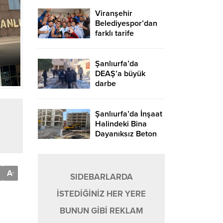
Viranşehir
Belediyespor’dan
farklı tarife
Şanlıurfa’da
DEAŞ’a büyük
darbe
Şanlıurfa’da İnşaat
Halindeki Bina
Dayanıksız Beton
Nedeniyle Yıkıldı!
A
-
SIDEBARLARDA
İSTEDİĞİNİZ HER YERE
BUNUN GİBİ REKLAM