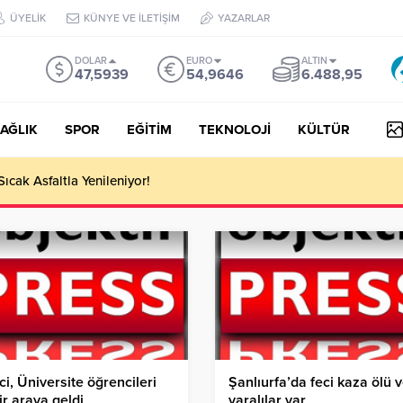
ÜYELİK
KÜNYE VE İLETİŞİM
YAZARLAR
DOLAR
EURO
ALTIN
47,5939
54,9646
6.488,95
AĞLIK
SPOR
EĞİTİM
TEKNOLOJİ
KÜLTÜR
 III Kapsamında 634,3 Milyon Lira Hibe Ödemesi Yapıldı!
ci, Üniversite öğrencileri
Şanlıurfa’da feci kaza ölü 
bir araya geldi
yaralılar var