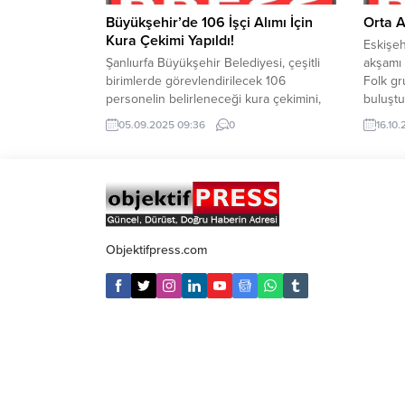
Büyükşehir’de 106 İşçi Alımı İçin
Orta A
Kura Çekimi Yapıldı!
Eskişeh
Şanlıurfa Büyükşehir Belediyesi, çeşitli
akşamı 
birimlerde görevlendirilecek 106
Folk gr
personelin belirleneceği kura çekimini,
buluştu
noter huzurunda ve tamamen şeffaf bir
Kongre
05.09.2025 09:36
0
16.10.
şekilde gerçekleştirdi. Şanlıurfa
dinleyi
Büyükşehir Belediye Başkanı Mehmet
yılında
Kasım Gülpınar’ın göreve geldiği günden
öğrenci
bu yana önemle üzerinde durduğu
oluşuyo
şeffaflık ilkesi doğrultusunda yapılan kura
ile kend
çekimi, noter huzurunda ve canlı yayınla
kamuoyuna açık şekilde gerçekleştirildi.
Objektifpress.com
Mehmet...