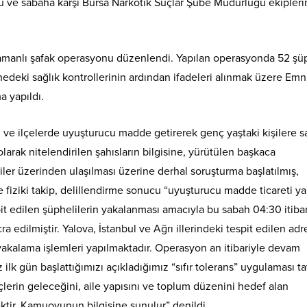
ü ve sabaha karşı Bursa Narkotik Suçlar Şube Müdürlüğü ekipler
 zamanlı şafak operasyonu düzenlendi. Yapılan operasyonda 52 şü
tanedeki sağlık kontrollerinin ardından ifadeleri alınmak üzere Emn
a yapıldı.
l ve ilçelerde uyuşturucu madde getirerek genç yaştaki kişilere 
larak nitelendirilen şahısların bilgisine, yürütülen başkaca
lgiler üzerinden ulaşılması üzerine derhal soruşturma başlatılmış,
e fiziki takip, delillendirme sonucu “uyuşturucu madde ticareti 
pit edilen şüphelilerin yakalanması amacıyla bu sabah 04:30 itibar
a edilmiştir. Yalova, İstanbul ve Ağrı illerindeki tespit edilen adr
akalama işlemleri yapılmaktadır. Operasyon an itibariyle devam
lk gün başlattığımızı açıkladığımız “sıfır tolerans” uygulaması ta
erin geleceğini, aile yapısını ve toplum düzenini hedef alan
ktir. Kamuoyunun bilgisine sunulur” denildi.