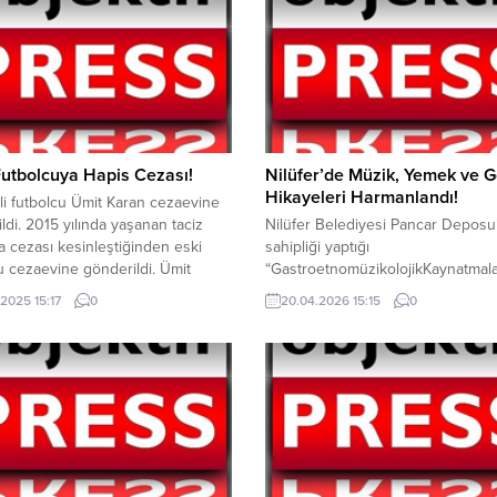
utbolcuya Hapis Cezası!
Nilüfer’de Müzik, Yemek ve 
Hikayeleri Harmanlandı!
lli futbolcu Ümit Karan cezaevine
ldi. 2015 yılında yaşanan taciz
Nilüfer Belediyesi Pancar Deposu
a cezası kesinleştiğinden eski
sahipliği yaptığı
u cezaevine gönderildi. Ümit
“GastroetnomüzikolojikKaynatmala
2015 yılında oturduğu apartmanın
etkinliğinde, yemeğin sosyolojisi 
.2025 15:17
0
20.04.2026 15:15
0
 görevlisi İ.A.’ya yönelik cinsel
hikayeleri konuşuldu. Etkinlikte,h
 bulunduğu iddia edilmişti. İlk
işlerinin gündelik yaşamdaki eko
da delil yetersizliği nedeniyle
yerinden, Çerkez sürgününün
 eden Karan, mağdurun avukatının
mutfakkültürüne yansımalarına ka
 sonucu yeniden yargılandı. İstanbul
çok konu ele alındı. Nilüfer Beledi
dliye...
tarafından düzenlenen, Prof. Dr. 
Doğuş Varlı’nın kurgusu ve sunu
gerçekleşen “Gastroetnomüzikolo
Kaynatmalar” programının bu ayki