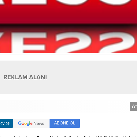
REKLAM ALANI
A
+
ABONE OL
aylaş