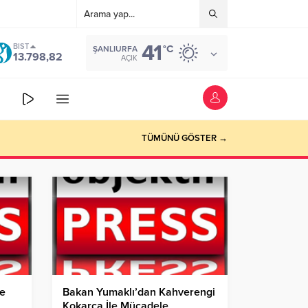
41
BIST
°C
ŞANLIURFA
13.798,82
AÇIK
TÜMÜNÜ GÖSTER →
ve
Bakan Yumaklı’dan Kahverengi
Kokarca İle Mücadele