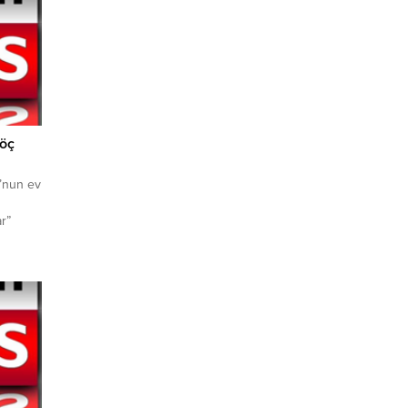
Göç
’nun ev
r”
ve göç
amur
nomik
dar pek
yesi
Özlem
muyla
jik