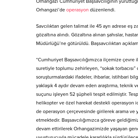
Orhangazi Cumhuriyet Başsavcılığının yürüttüğ
Orhangazi’de
operasyon
düzenlendi.
Savcılıktan gelen talimat ile 45 ayrı adrese eş
gözaltına alındı. Gözaltına alınan şahıslar, has
Müdürlüğü’ne götürüldü. Başsavcılıktan açıklam
“Cumhuriyet Başsavcılığımızca ilçemize çevre i
suretiyle toplumu zehirleyen, “sokak torbacısı” o
soruşturmalardaki ifadeler, ihbarlar, istihbari bi
yaklaşık 4 aydır devam eden araştırma, teknik v
suçunu işleyen 52 şüpheli tespit edilmiştir. Tes
helikopter ve özel harekat destekli operasyon icr
de operasyon çerçevesinde girilerek arama ve y
etmektedir. Başsavcılığımızca göreve geldiğimiz i
devam ettirilerek Orhangazimizde yaşayan gençl
uyuşturucuyla mücadele kararlılıkla sürdürülece