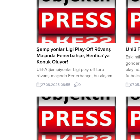
Şampiyonlar Ligi Play-Off Rövanş
Ünlü F
Maçında Fenerbahçe, Benfica’ya
Eski mi
Konuk Oluyor!
gönderi
UEFA Şampiyonlar Ligi play-off turu
olayınd
rövanş maçında Fenerbahçe, bu akşam
futbolc
Portekiz’in güçlü ekibi Benfica ile
Karan, 
27.08.2025 08:55
0
07.05
deplasmanda karşı karşıya geliyor. Maçta
güvenlik
Slavko Vincic düdük çalacak. İlk maçta
tacizde
İstanbul’da oynanan mücadele 0-0’lık
duruşma
eşitlikle sonuçlanmıştı. Sarı-lacivertliler
beraat
mutlak galibiyet parolasıyla sahaya
itirazı
çıkıyor. Maç saat 22:00’de TRT 1’de
Bölge A
yayınlanacak.