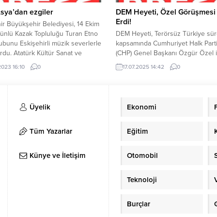
konukları,...
sya’dan ezgiler
DEM Heyeti, Özel Görüşmesi
Erdi!
ir Büyükşehir Belediyesi, 14 Ekim
ünlü Kazak Topluluğu Turan Etno
DEM Heyeti, Terörsüz Türkiye sür
ubunu Eskişehirli müzik severlerle
kapsamında Cumhuriyet Halk Parti
rdu. Atatürk Kültür Sanat ve
(CHP) Genel Başkanı Özgür Özel i
 Merkezi’nde sahne alan grup
görüştü. CHP Genel Merkezinde
2023 16:10
0
17.07.2025 14:42
0
cilerin yoğun ilgisini topladı. 2008
gerçekleşen görüşmeye DEM Hey
 Kazakistan’da konservatuvar
Pervin Buldan, Mithat Sancar ve F
lerinin kurduğu ekip beş kişiden
Özgür Erol katıldı. Buldan, görüş
r ve Kazakistan’ın yerel çalgıları
sonrası şu ifadeleri kullandı; “Sila
Üyelik
Ekonomi
i yerel müziklerini icra ediyor....
töreninden sonra geldiğimiz aşama
Meclis komisyonundan beklentile
konularını değerlendirdik. Önemli..
Tüm Yazarlar
Eğitim
Künye ve İletişim
Otomobil
Teknoloji
Burçlar