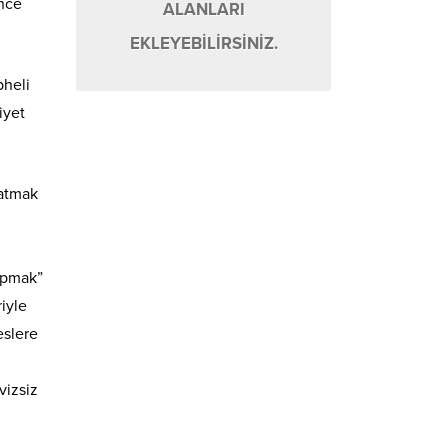
ince
ALANLARI
EKLEYEBİLİRSİNİZ.
pheli
iyet
satmak
yapmak”
iyle
eslere
vizsiz