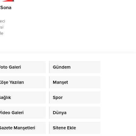
 Sona
eci
si
le
etinde
aik
me
h imha
Foto Galeri
Gündem
lar,
r
.
Köşe Yazıları
Manşet
Sağlık
Spor
Video Galeri
Dünya
Gazete Manşetleri
Sitene Ekle