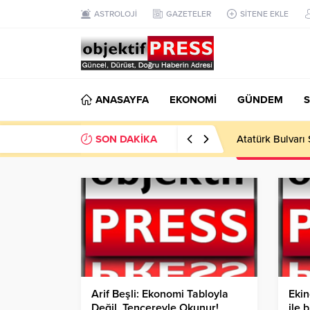
ASTROLOJİ
GAZETELER
SİTENE EKLE
ANASAYFA
EKONOMİ
GÜNDEM
S
SON DAKİKA
Temmuzda IPARD
Arif Beşli: Ekonomi Tabloyla
Ekin
Değil, Tencereyle Okunur!
ile 