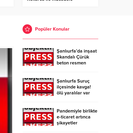
Açıklaması!
Popüler Konular
Şanlıurfa’da inşaat
Skandalı Çürük
beton resmen
belgelendi
Şanlıurfa Suruç
ilçesinde kavga!
ölü yaralılar var
Pandemiyle birlikte
e-ticaret artınca
şikayetler
de katlandı