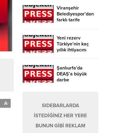
Viranşehir
Belediyespor’dan
farklı tarife
Yeni rezerv
Türkiye’nin kaç
yıllık ihtiyacını
karşılayacak?
Şanlıurfa’da
DEAŞ’a büyük
darbe
A
-
SIDEBARLARDA
İSTEDİĞİNİZ HER YERE
BUNUN GİBİ REKLAM