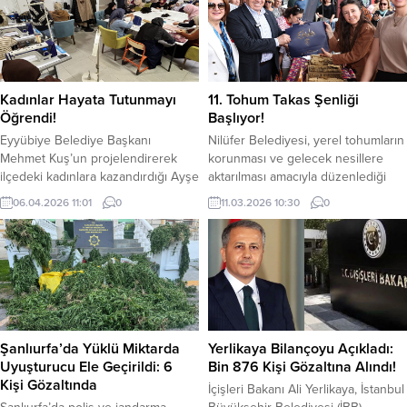
düzensiz göçmen yakalandı. Göç
kuracaklarını söyledi. 31 Mart yerel
İdaresi Başkanlığımızın
seçimlerine 50 günden az bir süre
koordinasyonunda; Emniyet Genel
kaldı. Siyasi partilerin belirlenen
Müdürlüğü Göçmen Kaçakçılığıyla
adayları saha çalışmalarını
Mücadele ve Hudut Kapıları Daire
sürdürüyor. Yeniden Refah Partisi
Başkanlığı koordinesinde; Ağrı ve
Karaköprü Belediye Başkan adayı...
Kadınlar Hayata Tutunmayı
11. Tohum Takas Şenliği
Muğla Göçmen Kaçakçılığıyla
Öğrendi!
Başlıyor!
Mücadele ve Hudut Kapıları...
Eyyübiye Belediye Başkanı
Nilüfer Belediyesi, yerel tohumların
Mehmet Kuş’un projelendirerek
korunması ve gelecek nesillere
ilçedeki kadınlara kazandırdığı Ayşe
aktarılması amacıyla düzenlediği
Ana Hanımlar Otağı, yüzlerce
Tohum Takas Şenliği’nin 11’incisi 14
06.04.2026 11:01
0
11.03.2026 10:30
0
kadına hayata tutunmayı öğretti.
Mart’ta gerçekleştirecek. Şenlikte,
Her yaştan kadının vazgeçilmez
çimlendirme testleri tamamlanmış
mekânı haline gelen otakta sunulan
30 çeşit 15 bin paket yerel tohum
hizmetler, sosyal ve ekonomik
vatandaşlara ücretsiz dağıtılacak.
hayata önemli katkılar sunuyor.
Nilüfer Belediyesi, Nilüfer Kent
Sosyal belediyecilik alanında,
Konseyi ve Nilüfer Tarımsal
kadınlara pozitif ayrımcılık
Kalkınma Kooperatifi iş birliğiyle
uygulayan Eyyübiye Belediyesi’nin
düzenlenecek 11. Tohum Takas
Şanlıurfa’da Yüklü Miktarda
Yerlikaya Bilançoyu Açıkladı:
hizmete sunduğu Ayşe Ana
Şenliği için...
Uyuşturucu Ele Geçirildi: 6
Bin 876 Kişi Gözaltına Alındı!
Hanımlar Otağı’nda,...
Kişi Gözaltında
İçişleri Bakanı Ali Yerlikaya, İstanbul