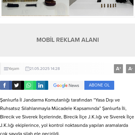
MOBİL REKLAM ALANI
A
A
+
-
Yaşam
21.05.2025 14:28
ABONE OL
Şanlıurfa İl Jandarma Komutanlığı tarafından “Yasa Dışı ve
Ruhsatsız Silahlanmayla Mücadele Kapsamında” Şanlıurfa İli,
Birecik ve Siverek İlçelerinde, Birecik İlçe J.K.lığı ve Siverek İlçe
J.K.lığı ekiplerince, yol kontrol noktasında yapılan aramalarda
çok sayıda silah ele geçirildi.