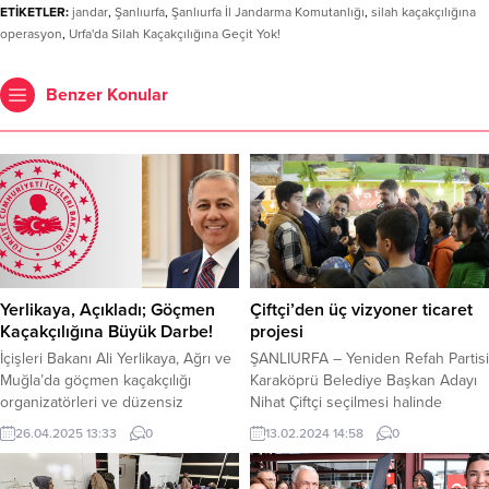
ETİKETLER:
jandar
,
Şanlıurfa
,
Şanlıurfa İl Jandarma Komutanlığı
,
silah kaçakçılığına
operasyon
,
Urfa'da Silah Kaçakçılığına Geçit Yok!
Benzer Konular
Yerlikaya, Açıkladı; Göçmen
Çiftçi’den üç vizyoner ticaret
Kaçakçılığına Büyük Darbe!
projesi
İçişleri Bakanı Ali Yerlikaya, Ağrı ve
ŞANLIURFA – Yeniden Refah Partisi
Muğla’da göçmen kaçakçılığı
Karaköprü Belediye Başkan Adayı
organizatörleri ve düzensiz
Nihat Çiftçi seçilmesi halinde
göçmenlere yönelik düzenlenen
Karaköprü’ye Mobilya Ticaret
26.04.2025 13:33
0
13.02.2024 14:58
0
operasyonlarda, 42 göçmen
Merkezi, Sanayi Ürünleri Satış
kaçakçılığı organizatörü ve 433
Merkezi ve İthalat Merkezi