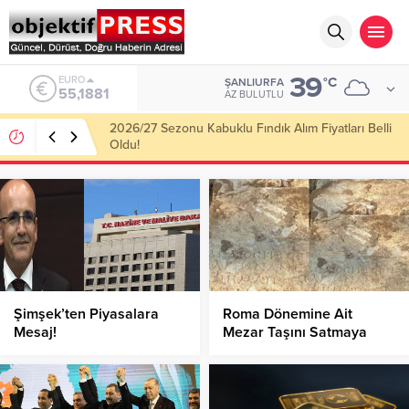
39
ALTIN
°C
ŞANLIURFA
6.660,55
AZ BULUTLU
Haliliye Belediyesi Her Gün 4 Bin 898 Kişiye Sıcak
Yemek Ulaştırıyor!
Şimşek’ten Piyasalara
Roma Dönemine Ait
Mesaj!
Mezar Taşını Satmaya
Çalışırken Yakalandı!