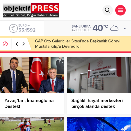
40
ALTIN
°C
ŞANLIURFA
6.649,08
AZ BULUTLU
Haliliye’de Yol Çalışmaları 12 Ekiple Sürüyor!
Yavaş’tan, İmamoğlu’na
Sağlıklı hayat merkezleri
Destek!
birçok alanda destek
sunuyor