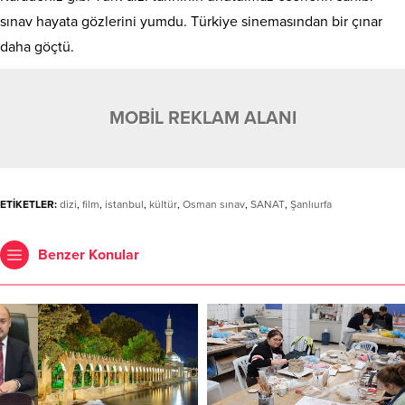
sınav hayata gözlerini yumdu. Türkiye sinemasından bir çınar
daha göçtü.
MOBİL REKLAM ALANI
ETİKETLER:
dizi
,
film
,
istanbul
,
kültür
,
Osman sınav
,
SANAT
,
Şanlıurfa
Benzer Konular