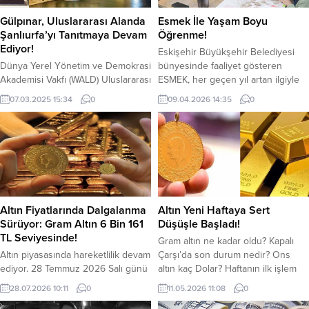
Gülpınar, Uluslararası Alanda
Esmek İle Yaşam Boyu
Şanlıurfa’yı Tanıtmaya Devam
Öğrenme!
Ediyor!
Eskişehir Büyükşehir Belediyesi
Dünya Yerel Yönetim ve Demokrasi
bünyesinde faaliyet gösteren
Akademisi Vakfı (WALD) Uluslararası
ESMEK, her geçen yıl artan ilgiyle
Dergisi, Şanlıurfa Büyükşehir
Eskişehirlilerin yaşamına
07.03.2025 15:34
0
09.04.2026 14:35
0
Belediye Başkanı Kasım Gülpınar
dokunmayı sürdürüyor. Kentte
ile yaptığı kapsamlı röportajda,
yaşam boyu öğrenmenin önemli
şehrin sosyal, kültürel ve ekonomik
adreslerinden biri haline gelen
kalkınmasına yönelik yürütülen
ESMEK kursları, her yaştan
projeler hakkında önemli bilgiler
vatandaşa hem kişisel gelişim hem
sundu. Büyükşehir Belediye
de meslek edinme fırsatı sunuyor.
Başkanı Mehmet Kasım Gülpınar,
Sanattan spora, el becerilerinden
Uluslararası Dergiye verdiği
kişisel gelişime kadar geniş bir
Altın Fiyatlarında Dalgalanma
Altın Yeni Haftaya Sert
röportajda ayrıca Şanlıurfa’nın tarihi
yelpazede açılan...
Sürüyor: Gram Altın 6 Bin 161
Düşüşle Başladı!
ve kültürel mirasına büyük...
TL Seviyesinde!
Gram altın ne kadar oldu? Kapalı
Altın piyasasında hareketlilik devam
Çarşı’da son durum nedir? Ons
ediyor. 28 Temmuz 2026 Salı günü
altın kaç Dolar? Haftanın ilk işlem
itibarıyla Kuyumcular Çarşısı’nda
gününde gözde yatırım
28.07.2026 10:11
0
11.05.2026 11:08
0
gram altın 6 bin 161 TL
araçlarından altında hareketlilik