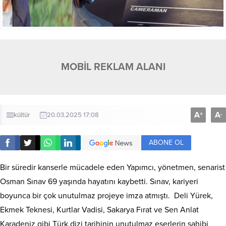
MOBİL REKLAM ALANI
A
A
+
-
kültür
20.03.2025 17:08
ABONE OL
Bir süredir kanserle mücadele eden Yapımcı, yönetmen, senarist
Osman Sınav 69 yaşında hayatını kaybetti. Sınav, kariyeri
boyunca bir çok unutulmaz projeye imza atmıştı. Deli Yürek,
Ekmek Teknesi, Kurtlar Vadisi, Sakarya Fırat ve Sen Anlat
Karadeniz gibi Türk dizi tarihinin unutulmaz eserlerin sahibi