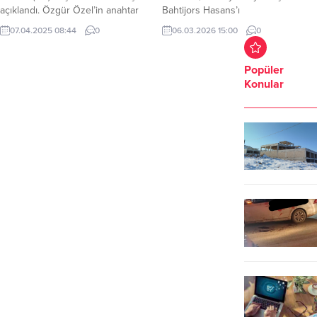
açıklandı. Özgür Özel’in anahtar
Bahtijors Hasans’ı
listesi delinmedi. Seçimlerde, PM
ağırladı.Görüşmede ekonomik
07.04.2025 08:44
0
06.03.2026 15:00
0
üyesi ve Zonguldak Milletvekili
potansiyel, eğitimdeki fırsatlar ve
Deniz Yavuzyılmaz, 876 oyla en
yerel yönetimdeki kadın
fazla oyu alarak birinci sıraya
temsiliyetinin önemi vurgulandı.
Popüler
yerleşti. Şanlıurfa Milletvekili
Nilüfer Belediye Başkanı Şadi
Konular
Mahmut Tanal 815 oyla üçüncü
Özdemir; Letonya Cumhuriyeti
isim olarak listeye girmeye hak
Büyükelçisi Bahtijors
kazandı.
Hasans,Letonya Bursa Fahri
Konsolosu ve iş insanı Yavuz
İskenderoğlu ile beraberindeki
heyeti Halk Evi’nde konuk etti.
Ziyarette Nilüfer Belediye Başkan...