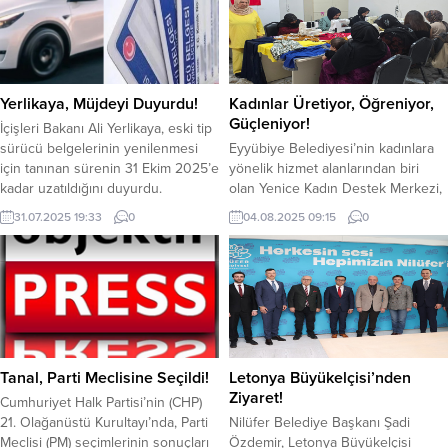
süren “Slow Wheat Şanlıurfa 2025”
sayılı Kanun kapsamında hak sahibi
etkinliği, kültür, müzik, gastronomi
kabul edilen ve 06.07.2024,
ve agroturizmi bir araya getirerek
26.10.2024, 30.11.2024 ve
büyük ilgi gördü. Şanlıurfa
24.01.2025 tarihlerinde yapılan
Büyükşehir Belediyesi ile Slow
noter kuraları ile kendilerine konut
Yerlikaya, Müjdeyi Duyurdu!
Kadınlar Üretiyor, Öğreniyor,
Food Urfa iş...
çıkan vatandaşlarımızın açık
Güçleniyor!
İçişleri Bakanı Ali Yerlikaya, eski tip
borçlandırma işlemleri 20...
sürücü belgelerinin yenilenmesi
Eyyübiye Belediyesi’nin kadınlara
için tanınan sürenin 31 Ekim 2025’e
yönelik hizmet alanlarından biri
kadar uzatıldığını duyurdu.
olan Yenice Kadın Destek Merkezi,
Yerlikaya, kararın vatandaşların
heryaştan kadının meslek öğrenip
31.07.2025 19:33
0
04.08.2025 09:15
0
yoğun talepleri ve nüfus
sosyalleştiği bir eğitim yuvası
müdürlüklerinde yaşanan randevu
haline geldi. Merkezde biçki-dikiş,
sıkışıklığı dikkate alınarak alındığını
kuaförlük, el sanatları, okuma-
açıkladı. Yerlikaya, sosyal medya
yazma ve Kur’an kursları yoğun ilgi
hesabından yaptığı açıklamada,
görürken, annelerin kurslara
“Karayolları Trafik Yönetmeliği’nin
rahatça katılabilmesi için çocuklar
Geçici 10. maddesi uyarınca, eski
için ücretsiz kreş hizmeti de
tip sürücü belgelerinin...
sunuluyor. Eyyübiye Belediye
Tanal, Parti Meclisine Seçildi!
Letonya Büyükelçisi’nden
Başkanı Mehmet...
Ziyaret!
Cumhuriyet Halk Partisi’nin (CHP)
21. Olağanüstü Kurultayı’nda, Parti
Nilüfer Belediye Başkanı Şadi
Meclisi (PM) seçimlerinin sonuçları
Özdemir, Letonya Büyükelçisi