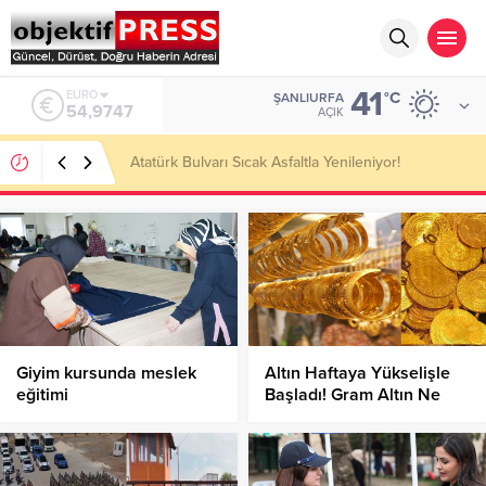
41
ALTIN
°C
ŞANLIURFA
6.499,25
AÇIK
Temmuzda IPARD III Kapsamında 634,3 Milyon Lira
Hibe Ödemesi Yapıldı!
Giyim kursunda meslek
Altın Haftaya Yükselişle
eğitimi
Başladı! Gram Altın Ne
Kadar?