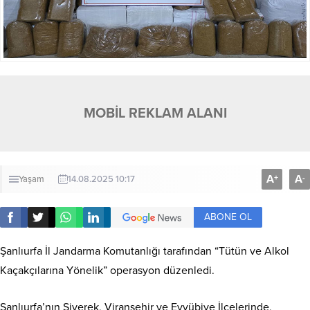
MOBİL REKLAM ALANI
A
A
+
-
Yaşam
14.08.2025 10:17
ABONE OL
Şanlıurfa İl Jandarma Komutanlığı tarafından “Tütün ve Alkol
Kaçakçılarına Yönelik” operasyon düzenledi.
Şanlıurfa’nın Siverek, Viranşehir ve Eyyübiye İlçelerinde,