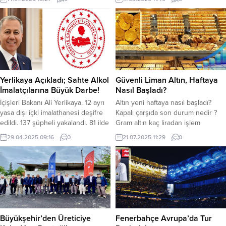
faaliyetler gerçekleştirildiğini
güvenilir gıda girmesini hedefleyen
bildirdi. Yapılan operasyonlar
ekipler, imalathanelerin hijyenini,
sonucunda; 364 farklı noktada
üretim süreçlerini ve uygunluklarını
1.972 personelin desteğiyle; Hapis
kontrol etti. Nilüfer Belediyesi,
cezası ve yakalanma emriyle
halkın sağlıklı gıdaya erişimi
aranmakta olan toplam 379 şahıs
konusundaki hassas çalışmalarını
yakalandı. Yakalananlar arasında;
aralıksız sürdürüyor. Yaklaşan
Adam öldürme suçundan 6 şahıs,
Ramazan Bayramı ile birlikte talebi
Yerlikaya Açıkladı; Sahte Alkol
Güvenli Liman Altın, Haftaya
Hırsızlık suçundan 35 şahıs,
artan tatlı üretimine odaklanan
İmalatçılarına Büyük Darbe!
Nasıl Başladı?
Dolandırıcılık...
Nilüfer Belediyesi denetim...
İçişleri Bakanı Ali Yerlikaya, 12 ayrı
Altın yeni haftaya nasıl başladı?
yasa dışı içki imalathanesi deşifre
Kapalı çarşıda son durum nedir ?
edildi. 137 şüpheli yakalandı. 81 ilde
Gram altın kaç liradan işlem
“Sahte Alkol İmalatçılarına” yönelik
görüyor? Ons altın kaç dolar?
29.04.2025 09:16
0
21.07.2025 11:29
0
düzenlenen operasyonlarda; 63
Uluslararası piyasalardaki risklerin
bin 957 litre Sahte Alkol ve 96 bin
artmasıyla birlikte yatırımcılar
992 şişe kaçak/sahte alkol ele
güvenli liman olan altına yatırım
geçirildi. Sahte alkol üretimi yaptığı
yapmaya başladı. Güvenli liman
tespit edilen 137 şüpheli yakalandı.
olarak görülen altın yükselişini
Cumhuriyet Başsavcılıkları ile...
sürdürüyor. Gram altın yükselişini
sürdürüyor. Gram altın bugün saat
11.25...
Büyükşehir’den Üreticiye
Fenerbahçe Avrupa’da Tur