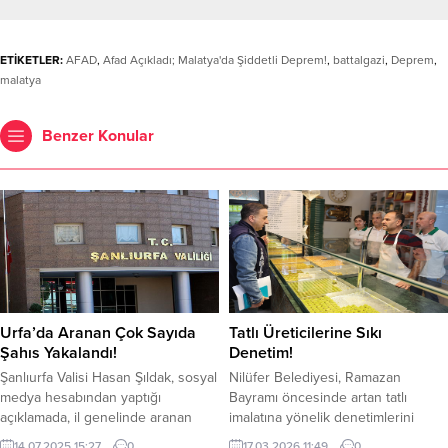
ETİKETLER:
AFAD
,
Afad Açıkladı; Malatya'da Şiddetli Deprem!
,
battalgazi
,
Deprem
,
malatya
Benzer Konular
Urfa’da Aranan Çok Sayıda
Tatlı Üreticilerine Sıkı
Şahıs Yakalandı!
Denetim!
Şanlıurfa Valisi Hasan Şıldak, sosyal
Nilüfer Belediyesi, Ramazan
medya hesabından yaptığı
Bayramı öncesinde artan tatlı
açıklamada, il genelinde aranan
imalatına yönelik denetimlerini
şahısların yakalanmasına yönelik
sıkılaştırdı. Vatandaşın sofrasına
14.07.2025 15:27
0
17.03.2026 11:49
0