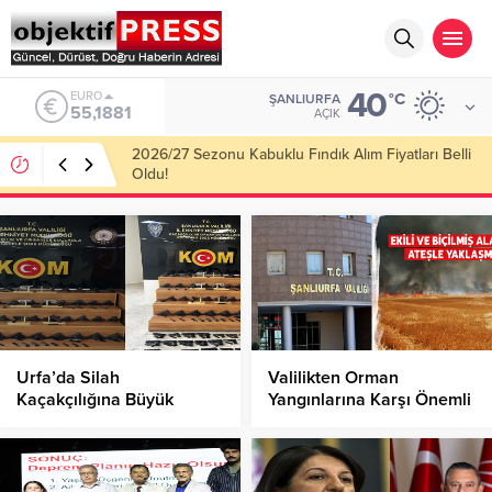
40
ALTIN
°C
ŞANLIURFA
6.660,55
AÇIK
Haliliye Belediyesi Her Gün 4 Bin 898 Kişiye Sıcak
Yemek Ulaştırıyor!
Urfa’da Silah
Valilikten Orman
Kaçakçılığına Büyük
Yangınlarına Karşı Önemli
Darbe: Cephanelik Ele
Uyarı!
Geçirildi!