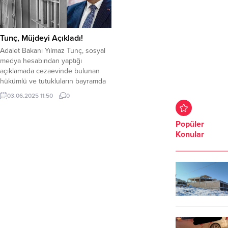
Tunç, Müjdeyi Açıkladı!
Adalet Bakanı Yılmaz Tunç, sosyal
medya hesabından yaptığı
açıklamada cezaevinde bulunan
hükümlü ve tutukluların bayramda
açık görüş yapma hakkı tanındığını
03.06.2025 11:50
0
açıkladı. Tunç, Kurban Bayram’ında
hükümlü ve tutuklulara açık görüş
hakkı tanındığını açıkladı. Tunç,
Popüler
konuya ilişkin açıklamasında şu
Konular
ifadeleri kullandı; “Adalet Bakanlığı
olarak kapalı ceza infaz
kurumlarında bulunan hükümlü ve
tutukluların...