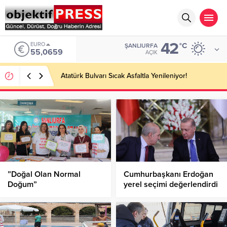
42
EURO
°C
ŞANLIURFA
55,0659
AÇIK
Atatürk Bulvarı Sıcak Asfaltla Yenileniyor!
”Doğal Olan Normal
Cumhurbaşkanı Erdoğan
Doğum”
yerel seçimi değerlendirdi