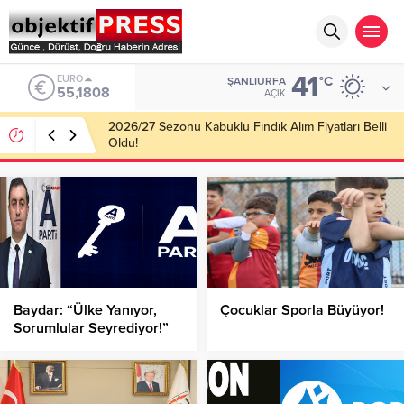
41
ALTIN
°C
ŞANLIURFA
6.662,82
AÇIK
2026/27 Sezonu Kabuklu Fındık Alım Fiyatları Belli
Oldu!
Baydar: “Ülke Yanıyor,
Çocuklar Sporla Büyüyor!
Sorumlular Seyrediyor!”