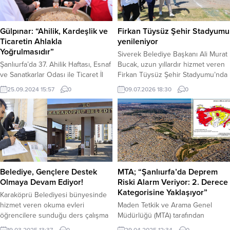
Gülpınar: “Ahilik, Kardeşlik ve
Firkan Tüysüz Şehir Stadyumu
Ticaretin Ahlakla
yenileniyor
Yoğrulmasıdır”
Siverek Belediye Başkanı Ali Murat
Şanlıurfa’da 37. Ahilik Haftası, Esnaf
Bucak, uzun yıllardır hizmet veren
ve Sanatkarlar Odası ile Ticaret İl
Firkan Tüysüz Şehir Stadyumu’nda
Müdürlüğü’nün ortaklaşa
kapsamlı yenileme çalışmalarına
25.09.2024 15:57
0
09.07.2026 18:30
0
düzenlediği programla kutlandı.
başlandığını bildirdi. Başkan Ali
Gümrük Han’da gerçekleşen
Murat Bucak, Şanlıurfa Gençlik ve
etkinlikte konuşan Şanlıurfa
Spor İl Müdürü İsa Yazıcı ile birlikte
Büyükşehir Belediye Başkanı
stadyumda incelemelerde
Mehmet Kasım Gülpınar, ahiliğin
bulunarak yürütülen çalışmalar
kardeşlik, ticaretin ise ahlakla
hakkında bilgi aldı. Bucak’ın
yoğrulması anlamına geldiğini
Ankara’da Gençlik ve Spor
vurguladı. Törene Şanlıurfa Vali
Bakanlığı nezdinde yürüttüğü
Belediye, Gençlere Destek
MTA; “Şanlıurfa’da Deprem
Yardımcısı Onur Şatıroğlu, Esnaf ve
girişimler...
Olmaya Devam Ediyor!
Riski Alarm Veriyor: 2. Derece
Sanatkarlar Odası Başkanı Şefik
Kategorisine Yaklaşıyor”
Karaköprü Belediyesi bünyesinde
Bakay,...
hizmet veren okuma evleri
Maden Tetkik ve Arama Genel
öğrencilere sunduğu ders çalışma
Müdürlüğü (MTA) tarafından
ortamı imkânıyla sınavlara hazırlık
yayımlanan güncel Diri Fay