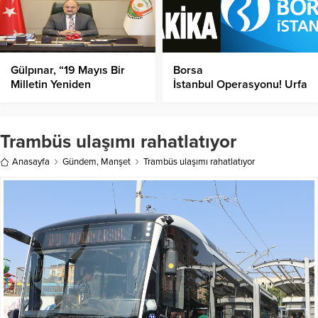
Gülpınar, “19 Mayıs Bir
Borsa
Milletin Yeniden
İstanbul Operasyonu! Urfa
Doğuşudur”
Dahil 3 Şehirde, Çok
Sayıda Gözaltı Kararı!
Trambüs ulaşımı rahatlatıyor
Anasayfa
Gündem
,
Manşet
Trambüs ulaşımı rahatlatıyor