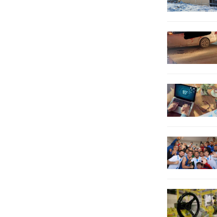
Müdürlüğü eğitim salonunda sahne
yaşam alanları...
aldı. Programda katılımcıların talep
ettiği Urfa türküleri seslendirildi.
Müzik grubu...