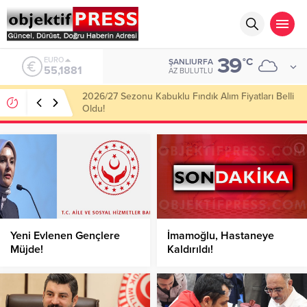
39
ALTIN
°C
ŞANLIURFA
6.660,55
AZ BULUTLU
Haliliye Belediyesi Her Gün 4 Bin 898 Kişiye Sıcak
Yemek Ulaştırıyor!
Yeni Evlenen Gençlere
İmamoğlu, Hastaneye
Müjde!
Kaldırıldı!