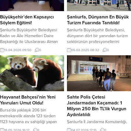
Büyükşehir’den Kapsayıcı
Şanlıurfa, Dünyanın En Büyük
Söylem Eğitimi!
Turizm Fuarında Tanıtıldı!
Şanlıurfa Büyükşehir Belediyesi
Şanlıurfa Büyükşehir Belediyesi,
Kadın ve Aile Hizmetleri Daire
dünyanın dört bir yanından turizm
Başkanlığı ile Uluslararası Alman
sektörünün profesyonellerini
İşbirliği Kurumu ve Hayata Destek
biraraya getiren ITB Berlin Turizm
13.04.2026 09:50
0
05.03.2025 08:32
0
Derneği iş birliğiyle düzenlenen
Fuarı’na katıldı.Almanya’nın
“Sosyal İçerme ve Kapsayıcı
başkenti Berlin’de düzenlenen ve
Söylem Kapasite Geliştirme
6 Mart’a kadar sürecek olan Berlin
Programı” kapsamında eğitim
Uluslararası TurizmBorsası (ITB)
gerçekleştirildi. 11 Nisan Eğitim ve
Fuarı’nda; Şanlıurfa Büyükşehir
Kültür Merkezi’nde düzenlenen
Belediyesi ve Şanlıurfa Valiliği,
eğitim, kurum personellerine
Şanlıurfa’nın
yönelik olarak gerçekleştirildi.
turistikdestinasyonlarını ve turizm
Hayvanat Bahçesi’nin Yeni
Sahte Polis Çetesi
“Temel Kavramlar ve Sosyal
sektöründeki işletmelerini tanıtmayı
Yavruları Umut Oldu!
Jandarmadan Kaçamadı: 1
İçermeye...
hedefliyor. Fuara katılım sağlayan
Milyon 250 Bin TL’lik Vurgun
Bursa’da yaklaşık 206 bin
Şanlıurfa İl...
Aydınlatıldı
metrekarelik alanda 123 türden
1123 hayvana ev sahipliği yapan
Şanlıurfa İl Jandarma Komutanlığı,
Bursa Hayvanat Bahçesi, nesli
faili meçhul dolandırıcılık olaylarının
18.05.2026 16:12
0
04.07.2026 17:15
0