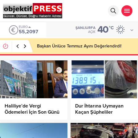
40
EURO
°C
ŞANLIURFA
55,2097
AÇIK
Başkan Ünlüce Temmuz Ayını Değerlendirdi!
Haliliye’de Vergi
Dur İhtarına Uymayan
Ödemeleri İçin Son Günü
Kaçan Şüpheliler
Kaçırmayın!
Yakalandı!