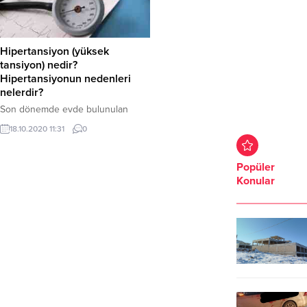
Hipertansiyon (yüksek
tansiyon) nedir?
Hipertansiyonun nedenleri
nelerdir?
Son dönemde evde bulunulan
sürenin de artmasıyla
18.10.2020 11:31
0
hareketsizliğe neden olan corona
virüsün, dolaylı yoldan yüksek
tansiyona neden olabiliyor.
Popüler
Konular