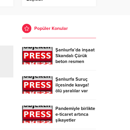
Popüler Konular
Şanlıurfa’da inşaat
Skandalı Çürük
beton resmen
belgelendi
Şanlıurfa Suruç
ilçesinde kavga!
ölü yaralılar var
Pandemiyle birlikte
e-ticaret artınca
şikayetler
de katlandı