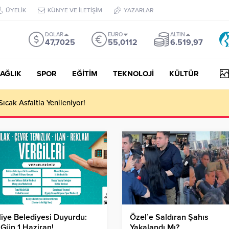
ÜYELİK
KÜNYE VE İLETİŞİM
YAZARLAR
DOLAR
EURO
ALTIN
47,7025
55,0112
6.519,97
AĞLIK
SPOR
EĞİTİM
TEKNOLOJİ
KÜLTÜR
Sıcak Asfaltla Yenileniyor!
liye Belediyesi Duyurdu:
Özel’e Saldıran Şahıs
Gün 1 Haziran!
Yakalandı Mı?