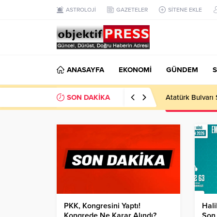
ASTROLOJİ
GAZETELER
SİTENE EKLE
ANASAYFA
EKONOMİ
GÜNDEM
S
SON DAKİKA
Atatürk Bulvarı 
PKK, Kongresini Yaptı!
Hali
Kongrede Ne Karar Alındı?
Son 