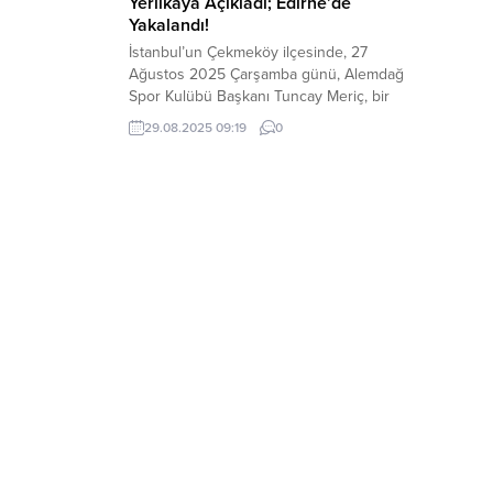
Yerlikaya Açıkladı; Edirne’de
Yakalandı!
İstanbul’un Çekmeköy ilçesinde, 27
Ağustos 2025 Çarşamba günü, Alemdağ
Spor Kulübü Başkanı Tuncay Meriç, bir
kafede yemek yediği sırada uğradığı
29.08.2025 09:19
0
silahlı saldırı sonucu hayatını kaybetmişti.
İçişleri Bakanı Ali Yerlikaya, sosyal medya
hesabından yaptığı paylaşımda, cinayet
şüphelisi E.H. adlı şahsın Edirne’nin
Uzunköprü ilçesinde gerçekleştirilen
başarılı bir operasyonla yakalandığını
duyurdu. Bakan Yerlikaya,...