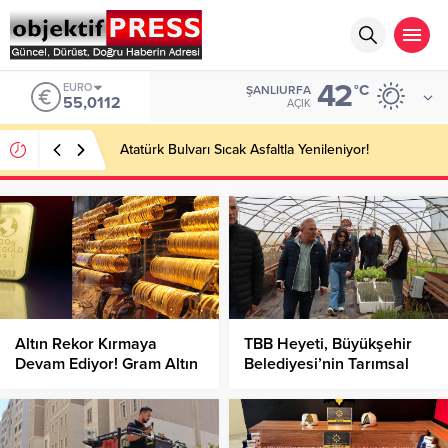
42
EURO
°C
ŞANLIURFA
55,0112
AÇIK
Atatürk Bulvarı Sıcak Asfaltla Yenileniyor!
Altın Rekor Kırmaya
TBB Heyeti, Büyükşehir
Devam Ediyor! Gram Altın
Belediyesi’nin Tarımsal
Ne Kadar Oldu?
Üretimini İnceledi!