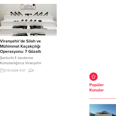
Viranşehir’de Silah ve
Mühimmat Kaçakçılığı
Operasyonu: 7 Gözaltı
Şanlıurfa İl Jandarma
Komutanlığınca Viranşehir
Cumhuriyet Başsavcılığı
27.01.2026 11:37
0
koordinesinde yürütülen takipli
KOM faaliyeti kapsamında 9 adrese
düzenlenen operasyonda çok
Popüler
sayıda silah ve mühimmat ele
Konular
geçirildi. Olayla ilgili 7 şüpheli
gözaltına alındı. Şanlıurfa İl
Jandarma Komutanlığınca,
Viranşehir Cumhuriyet
Başsavcılığının talimatları