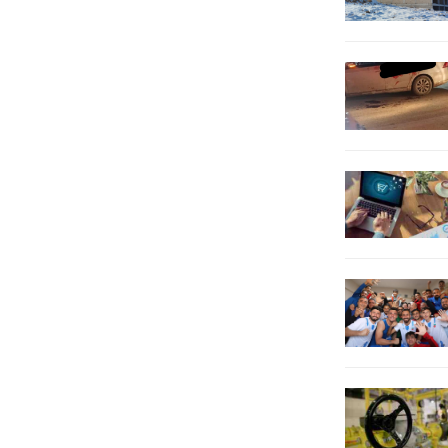
doğrultusunda başlatılarak
yürütülen Takipli KOM Faaliyeti
(Silah ve Mühimmat Kaçakçılığı)
kapsamında önemli...