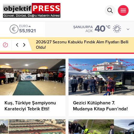
40
EURO
°C
ŞANLIURFA
55,1921
AÇIK
2026/27 Sezonu Kabuklu Fındık Alım Fiyatları Belli
Oldu!
Kuş, Türkiye Şampiyonu
Gezici Kütüphane 7.
Karateciyi Tebrik Etti!
Mudanya Kitap Fuarı’nda!