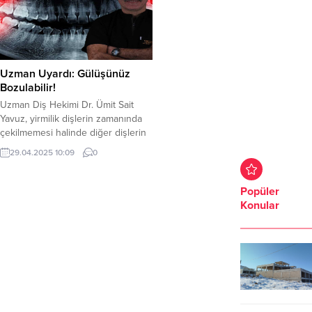
Uzman Uyardı: Gülüşünüz
Bozulabilir!
Uzman Diş Hekimi Dr. Ümit Sait
Yavuz, yirmilik dişlerin zamanında
çekilmemesi halinde diğer dişlerin
formunu bozabileceği ve gülüş
29.04.2025 10:09
0
estetiğini olumsuz etkileyebileceği
uyarısında bulundu. Özellikle diş
teli tedavisi görmüş hastaların bu
Popüler
konuda daha dikkatli olması
Konular
gerektiğini belirten Yavuz,
BravoDent’in uzman kadrosu ve
Avrupa standartlarındaki kliniğiyle
hastalarına en iyi hizmeti
sunduğunu vurguladı....