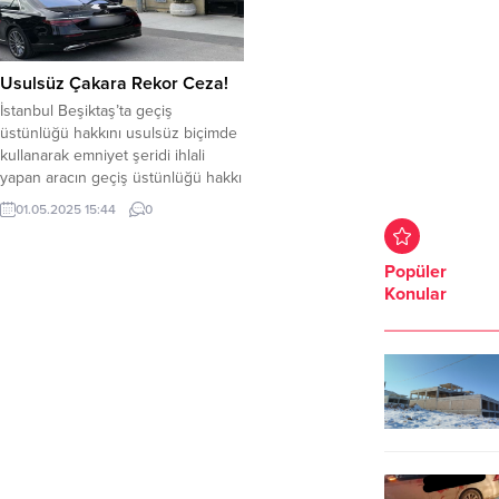
Usulsüz Çakara Rekor Ceza!
İstanbul Beşiktaş’ta geçiş
üstünlüğü hakkını usulsüz biçimde
kullanarak emniyet şeridi ihlali
yapan aracın geçiş üstünlüğü hakkı
iptal edildi. İçişleri Bakanı Ali
01.05.2025 15:44
0
Yerlikaya, sosyal medya hesabı
üzerinden yaptığı açıklamada
Beşiktaş’ta ışıklı ve sesli uyarı
Popüler
işaretiyle (çakar) geçiş üstünlüğü
Konular
hakkını usulsüz biçimde kullanan
emniyet şeridi ihlali yapan aracın
yakalandığını duyurdu. Araç
sürücüsüne...