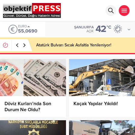
42
EURO
°C
ŞANLIURFA
55,0690
AÇIK
Atatürk Bulvarı Sıcak Asfaltla Yenileniyor!
Döviz Kurları’nda Son
Kaçak Yapılar Yıkıldı!
Durum Ne Oldu?