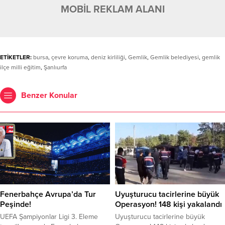
MOBİL REKLAM ALANI
ETİKETLER:
bursa
,
çevre koruma
,
deniz kirliliği
,
Gemlik
,
Gemlik belediyesi
,
gemlik
ilçe milli eğitim
,
Şanlıurfa
Benzer Konular
Fenerbahçe Avrupa’da Tur
Uyuşturucu tacirlerine büyük
Peşinde!
Operasyon! 148 kişi yakalandı
UEFA Şampiyonlar Ligi 3. Eleme
Uyuşturucu tacirlerine büyük