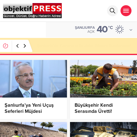
40
ALTIN
°C
ŞANLIURFA
6.543,59
AÇIK
Altın Piyasasında Yükseliş Sürüyor: Gram Altın
Rekor Seviyelere Yaklaştı!
Şanlıurfa’ya Yeni Uçuş
Büyükşehir Kendi
Seferleri Müjdesi
Serasında Üretti!