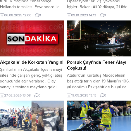
turu ilk maçında Fenerbahçe,
Operasyon! 148 kişi yakalandı
Hollanda temsilcisi Feyenoord ile
İçişleri Bakanı Ali Yerlikaya, 21 ilde
karşılaşacak. Maç, Feyenoord
düzenlenen uyuşturucu
06.08.2025 12:00
0
09.10.2023 14:13
0
Stadyumu’nda bu akşam 22.00’de
operasyonlarında 148 zehir taciri
başlayacak. Maçta Glenn Nyberg
daha yakalandığını duyurdu. Ülke
düdük çalacak. Fenerbahçe’nin
genelinde uyuşturucu ile mücadele
muhtemel 11’i: İrfan Can Eğribayat,
operasyonları devam ediyor. YAZI
Semedo, Skriniar, Oosterwolde,
ARASI REKLAM ALANI Zehir
Archie Brown, Fred, Amrabat, İrfan
tacirlerine yönelik gerçekleştirilen
Can Kahveci, Szymanski, Oğuz
uyuşturucu operasyonlarında,
Aydın, Jhon Duran. Feyenoord’un
İstanbul, Bursa, Sivas, Bolu,
Akçakale’ de Korkutan Yangın!
Porsuk Çayı’nda Fener Alayı
muhtemel 11’i:...
Kahramanmaraş, Osmaniye, Iğdır,
Coşkusu!
Şanlıurfa’nın Akçakale ilçesi sanayi
Uşak, Muğla, Diyarbakır,...
sitesinde çalışan genç, yaktığı ateş
Atatürk’ün Kurtuluş Mücadelesini
sonucunda ağır yaralandı. Olay
başlattığı tarih olan 19 Mayıs’ın 106.
sanayi sitesinde meydana geldi.
yıl dönümü Eskişehir’de bu yıl da
İddiaya göre, sanayi sitesinde
büyük bir coşkuyla kutlandı. Porsuk
27.02.2026 13:08
0
19.05.2025 13:13
0
çalışan İ.T., isimli genç ısınmak
Çayı’nda düzenlenen Fener Alayı
amacıyla yaktığı ateşi harlamak için
büyük bir coşkuya sahne olurken
üzerine tiner dökmek istedi. Ancak
Eskişehir Büyükşehir Belediye
tineri döktüğü sırada ateş anda
Başkanı Ayşe Ünlüce, “106 yıldır
yükseldi. Aniden büyüyen alevlerin
aynı aşkla, aynı tutkuyla,
arasında kalan genç çeşitli
cumhuriyete vedemokrasiye