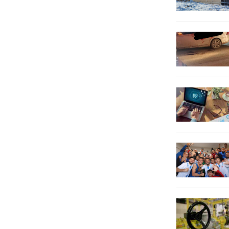
Yapılan operasyonda 2 şüpheli...
ve eklentilerinde arama yapıldı....