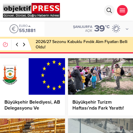
39
EURO
°C
ŞANLIURFA
55,1881
AÇIK
2026/27 Sezonu Kabuklu Fındık Alım Fiyatları Belli
Oldu!
Büyükşehir Belediyesi, AB
Büyükşehir Turizm
Delegasyonu Ve
Haftası’nda Fark Yarattı!
Büyükelçileri Ağırlayacak!