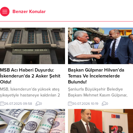
Benzer Konular
MSB Acı Haberi Duyurdu:
Başkan Gülpınar Hilvan’da
İskenderun’da 2 Asker Şehit
Temas Ve İncelemelerde
Oldu!
Bulundu!
MSB, İskenderun’da yüksek ateş
Şanlıurfa Büyükşehir Belediye
şikayetiyle hastaneye kaldırılan 2
Başkanı Mehmet Kasım Gülpınar,
askerin şehit olduğunu açıkladı.
Hilvan ilçesinde bir dizi temas ve
26.07.2025 09:58
0
30.07.2026 10:19
0
Milli Savunma Bakanlığı,
incelemede bulunarak kamu
(MSB) yüksek ateş şikayeti ile
kurumları, yerel yöneticiler ve
hastaneye kaldırılan Muhafız Er
vatandaşlarla bir araya geldi. İlçede
Hayrullah Halit Karaman ve İkmal Er
yürütülen çalışmaların
Semih Erdoğan’ın şehit olduğunu
değerlendirildiği ziyaretlerde,