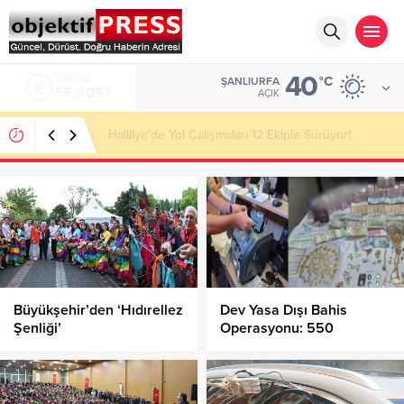
40
ALTIN
°C
ŞANLIURFA
6.680,93
AÇIK
Başkan Ünlüce Temmuz Ayını Değerlendirdi!
Büyükşehir’den ‘Hıdırellez
Dev Yasa Dışı Bahis
Şenliği’
Operasyonu: 550
Milyonluk Mal Varlığına El
Konuldu!