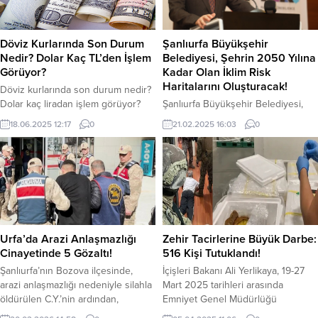
duyurdu. MSB, 5 askerin
devam eden yatırımlar ve geleceğe
tedavisinin devam ettiğini açıkladı.
yönelik projeler masaya
MSB’nin konuya ilişkin açıklamasına
yatırıldı.Şanlıurfa Büyükşehir
Döviz Kurlarında Son Durum
Şanlıurfa Büyükşehir
şu ifadeler kullanıldı; “Milli
Belediye Başkanı Mehmet Kasım
Nedir? Dolar Kaç TL’den İşlem
Belediyesi, Şehrin 2050 Yılına
Savunma...
Gülpınar, Hilvan programı
Görüyor?
Kadar Olan İklim Risk
kapsamında ilk olarak Hilvan...
Haritalarını Oluşturacak!
Döviz kurlarında son durum nedir?
Dolar kaç liradan işlem görüyor?
Şanlıurfa Büyükşehir Belediyesi,
Euro ne kadar oldu? İşte detaylar…
Avrupa Birliği tarafından finanse
18.06.2025 12:17
0
21.02.2025 16:03
0
Döviz kurları yükselişini
edilen ve iklim
sürdürüyor. İsrail-İran çatışmasının
değişikliğiylemücadeleye yönelik
başlamasıyla birlikte döviz kurları
önemli adımlar atmayı hedefleyen
yükselişe geçti. Uluslararası
CLIMAAX ve Pathways2Resilience
piyasalardaki risklerin artmasıyla
projelerininlansmanını
döviz kurları yükselişini sürdürüyor.
gerçekleştirdi. Şanlıurfa Büyükşehir
Dolar dün günü 39.46 TL’den
Belediye Başkanı Mehmet Kasım
kapattı. Bugün güne 39.45 TL’den
Gülpınar, programdayaptığı
Urfa’da Arazi Anlaşmazlığı
Zehir Tacirlerine Büyük Darbe:
işlem görmeye başlayan dolar,...
konuşmada, Şanlıurfa Büyükşehir
Cinayetinde 5 Gözaltı!
516 Kişi Tutuklandı!
Belediyesi olarak iklim değişikliği ile
Şanlıurfa’nın Bozova ilçesinde,
İçişleri Bakanı Ali Yerlikaya, 19-27
mücadeledegerçekleştirdikleri
arazi anlaşmazlığı nedeniyle silahla
Mart 2025 tarihleri arasında
çalışmaları anlatarak, “Hep birlikte
öldürülen C.Y.’nin ardından,
Emniyet Genel Müdürlüğü
daha dirençli, sürdürülebilir ve
Şanlıurfa İl jandarma Komutanlığı
tarafından 71 İlde, Jandarma Genel
yaşanabilir birŞanlıurfa inşa