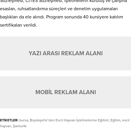
Sözleşmesi, CITES Sözleşmesi, işletmelerin kuruluş ve çalışma
esasları, ruhsatlandırma süreçleri ve denetim uygulamaları
başlıkları da ele alındı. Program sonunda 40 kursiyere katılım
sertifikaları verildi.
YAZI ARASI REKLAM ALANI
MOBİL REKLAM ALANI
ETİKETLER:
bursa
,
Büyükşehir’den Evcil Hayvan İşletmelerine Eğitim!
,
Eğitim
,
evcil
hayvan
,
Şanlıurfa