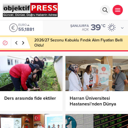
39
EURO
°C
ŞANLIURFA
55,1881
AÇIK
2026/27 Sezonu Kabuklu Fındık Alım Fiyatları Belli
Oldu!
Ders arasında fide ektiler
Harran Üniversitesi
Hastanesi’nden Dünya
Alzheimer Günü’nde
Farkındalık Çağrısı