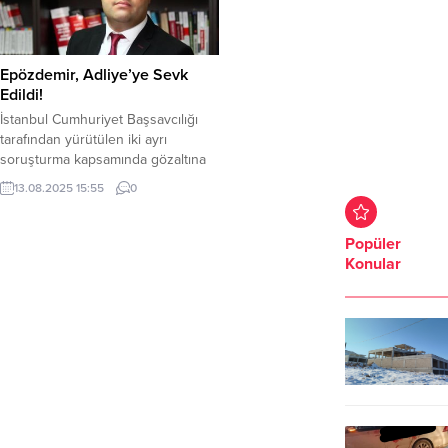
Epözdemir, Adliye’ye Sevk
Edildi!
İstanbul Cumhuriyet Başsavcılığı
tarafından yürütülen iki ayrı
soruşturma kapsamında gözaltına
alınan avukat Rezan Epözdemir,
13.08.2025 15:55
0
adliyeye sevk edildi. 10 Ağustos’ta
evinde ve iş yerinde yapılan
aramaların ardından gözaltına
Popüler
alınan Epözdemir, dört gün süren
Konular
emniyetteki işlemlerinin
tamamlanmasının ardından savcılığa
sevk edildi. Epözdemir hakkında
“rüşvet”, “siyasi ve askeri casusluk”
ile “FETÖ/PDY silahlı terör...