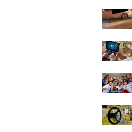
Skriniar, Çağlar, Archie Brown,
Amrabat, Fred, Szymanski,
Semedo, En-Nesyri,...