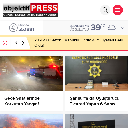
39
EURO
°C
ŞANLIURFA
55,1881
AZ BULUTLU
2026/27 Sezonu Kabuklu Fındık Alım Fiyatları Belli
Oldu!
Gece Saatlerinde
Şanlıurfa’da Uyuşturucu
Korkutan Yangın!
Ticareti Yapan 6 Şahıs
Yakalandı