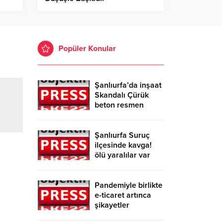
Popüler Konular
Şanlıurfa’da inşaat
Skandalı Çürük
beton resmen
belgelendi
Şanlıurfa Suruç
ilçesinde kavga!
ölü yaralılar var
Pandemiyle birlikte
e-ticaret artınca
şikayetler
de katlandı