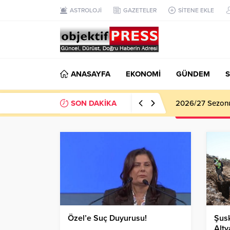
ASTROLOJİ
GAZETELER
SİTENE EKLE
ANASAYFA
EKONOMİ
GÜNDEM
S
SON DAKİKA
2026/27 Sezonu 
Özel’e Suç Duyurusu!
Şusk
Alty