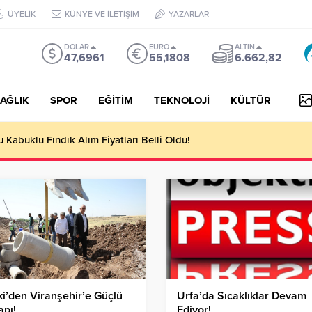
ÜYELİK
KÜNYE VE İLETİŞİM
YAZARLAR
DOLAR
EURO
ALTIN
47,6961
55,1808
6.662,82
AĞLIK
SPOR
EĞİTİM
TEKNOLOJİ
KÜLTÜR
Kabuklu Fındık Alım Fiyatları Belli Oldu!
i’den Viranşehir’e Güçlü
Urfa’da Sıcaklıklar Devam
apı!
Ediyor!