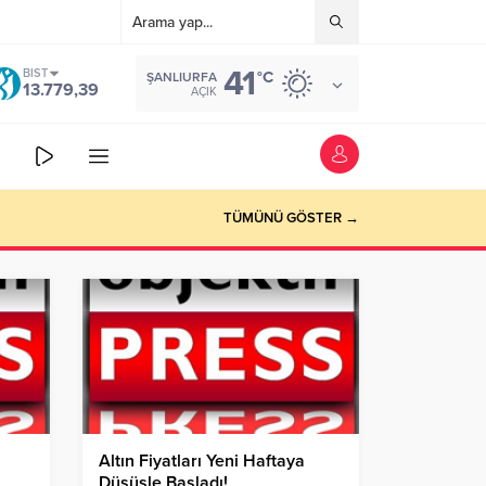
41
BIST
°C
ŞANLIURFA
13.779,39
AÇIK
TÜMÜNÜ GÖSTER →
Altın Fiyatları Yeni Haftaya
Düşüşle Başladı!