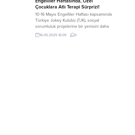
Engelliler Haftasında, Özel
Çocuklara Atlı Terapi Sürprizi!
10-16 Mayıs Engelliler Haftası kapsamında
Türkiye Jokey Kulübü (TJK), sosyal
sorumluluk projelerine bir yenisini daha
ekledi. Şanlıurfa Hipodromu’nda bulunan
16.05.2025 16:05
0
At’la Terapi Merkezi’nde özel gereksinimli
çocuklar için renkli ve anlamlı etkinlikler
düzenlendi. Etkinlik boyunca çocuklar
hem eğlendi hem de fiziksel ve ruhsal
gelişimlerine katkı sunacak aktivitelerle
buluştu. Program kapsamında özel
çocuklar...