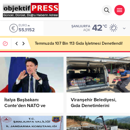
42
EURO
°C
ŞANLIURFA
55,1152
AÇIK
Temmuzda 107 Bin 113 Gıda İşletmesi Denetlendi!
İtalya Başbakanı
Viranşehir Belediyesi,
Conte’den NATO ve
Gıda Denetimlerini
Türkiye açıklaması
Sıkılaştırdı!