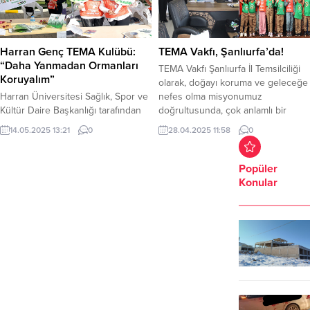
Harran Genç TEMA Kulübü:
TEMA Vakfı, Şanlıurfa’da!
“Daha Yanmadan Ormanları
TEMA Vakfı Şanlıurfa İl Temsilciliği
Koruyalım”
olarak, doğayı koruma ve geleceğe
Harran Üniversitesi Sağlık, Spor ve
nefes olma misyonumuz
Kültür Daire Başkanlığı tarafından
doğrultusunda, çok anlamlı bir
Osmanbey Yerleşkesi’nde
etkinlik gerçekleştirdik. Harran
14.05.2025 13:21
0
28.04.2025 11:58
0
düzenlenen ve büyük ilgi gören
Üniversitesi Genç TEMA Topluluğu,
“Pilav Bahane, Etkinlikler Şahane”
Harran Üniversitesi öğrencileri ve
temalı etkinlikte Harran Genç TEMA
Tenekeci Mahmut Güzelgöz
Popüler
Kulübü de yerini aldı. Açık amfi yanı
İlköğretim Okulu öğrencileri ile
Konular
göl çevresinde gerçekleştirilen ve
birlikte, İl Jandarma
öğrenciler ile akademisyenlerin
Komutanlığımızın ev sahipliğinde
yoğun katılım gösterdiği etkinlikte,
geniş bir alanda meşe fidanlarını
öğrenci kulüpleri açtıkları stantlarla
toprakla buluşturduk. Bu kıymetli...
faaliyetlerini tanıtma fırsatı...