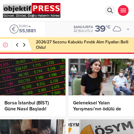
39
EURO
°C
ŞANLIURFA
55,1881
AZ BULUTLU
2026/27 Sezonu Kabuklu Fındık Alım Fiyatları Belli
Oldu!
Borsa İstanbul (BİST)
Geleneksel Yalan
Güne Nasıl Başladı!
Yarışması’nın ödülü de
yalan çıktı