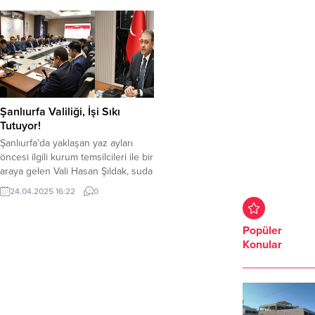
Şanlıurfa Valiliği, İşi Sıkı
Tutuyor!
Şanlıurfa’da yaklaşan yaz ayları
öncesi ilgili kurum temsilcileri ile bir
araya gelen Vali Hasan Şıldak, suda
boğulma olaylarının önüne
24.04.2025 16:22
0
geçilebilmesi için bilinçlendirme,
sıkı denetim ve uygulamaların
yapılması talimatını verdi.
Popüler
Şanlıurfa’da can kaybını tamamen
Konular
ortadan kaldırabilmeyi amaçlayan
Şanlıurfa Valiliği işi sıkı tutuyor. İlgili
kurum temsilcileri ile bir araya
gelen Şıldak, benzer...