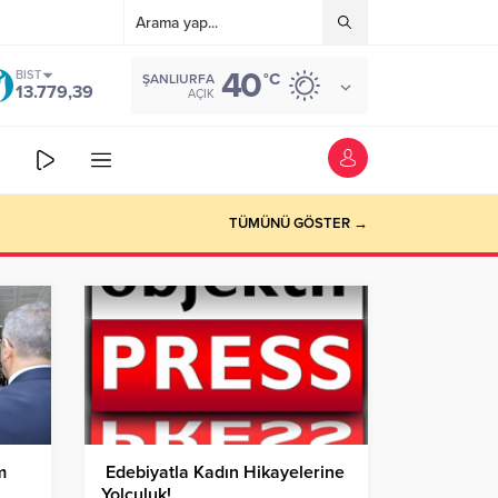
40
BIST
°C
ŞANLIURFA
13.779,39
AÇIK
TÜMÜNÜ GÖSTER →
m
Edebiyatla Kadın Hikayelerine
Yolculuk!