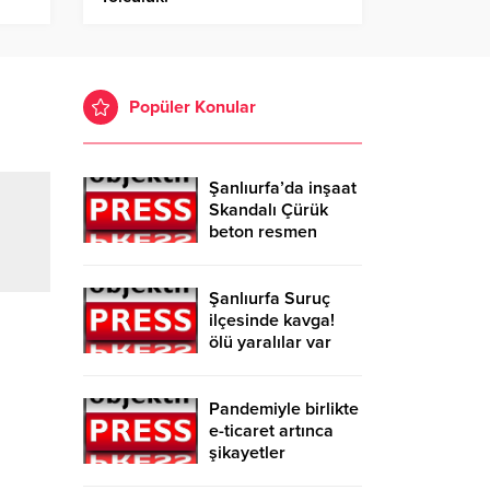
Popüler Konular
Şanlıurfa’da inşaat
Skandalı Çürük
beton resmen
belgelendi
Şanlıurfa Suruç
ilçesinde kavga!
ölü yaralılar var
Pandemiyle birlikte
e-ticaret artınca
şikayetler
de katlandı