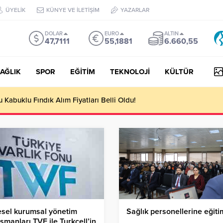
ÜYELİK
KÜNYE VE İLETİŞİM
YAZARLAR
DOLAR
EURO
ALTIN
47,7111
55,1881
6.660,55
AĞLIK
SPOR
EĞİTİM
TEKNOLOJİ
KÜLTÜR
Kabuklu Fındık Alım Fiyatları Belli Oldu!
sel kurumsal yönetim
Sağlık personellerine eğiti
şmanları TVF ile Turkcell’in