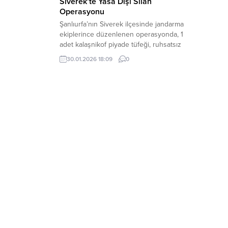
Siverek’te Yasa Dışı Silah
Operasyonu
Şanlıurfa’nın Siverek ilçesinde jandarma
ekiplerince düzenlenen operasyonda, 1
adet kalaşnikof piyade tüfeği, ruhsatsız
tabanca ve çok sayıda mühimmat ele
30.01.2026 18:09
0
geçirildi. Olayla ilgili 2 şüpheli hakkında
adli işlem başlatıldı. Şanlıurfa İl Jandarma
Komutanlığı tarafından “Yasa Dışı ve
Ruhsatsız Silahlanmayla Mücadele
Kapsamında” yürütülen çalışmalar
kapsamında, 29 Ocak 2026 tarihinde
Siverek ilçesi Karacadağ...