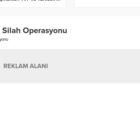
krarına “Evet” dedi
ı Silah Operasyonu
syonu
REKLAM ALANI