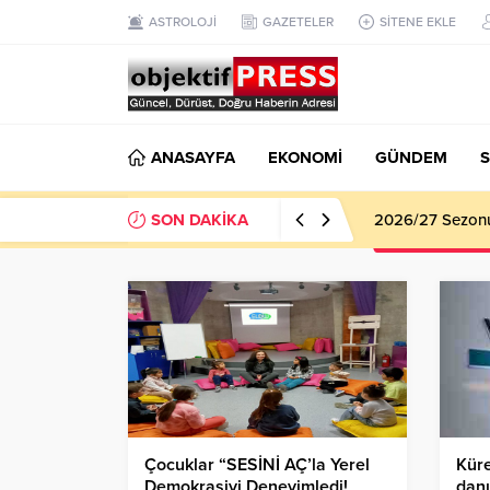
ASTROLOJİ
GAZETELER
SİTENE EKLE
ANASAYFA
EKONOMİ
GÜNDEM
S
SON DAKİKA
2026/27 Sezonu 
Çocuklar “SESİNİ AÇ’la Yerel
Küre
Demokrasiyi Deneyimledi!
danı