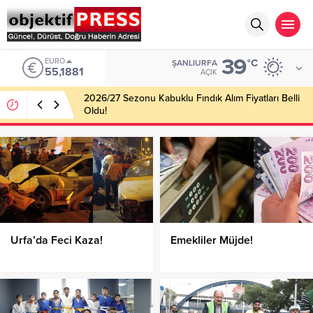
39
EURO
°C
ŞANLIURFA
55,1881
AÇIK
2026/27 Sezonu Kabuklu Fındık Alım Fiyatları Belli
Oldu!
Urfa’da Feci Kaza!
Emekliler Müjde!