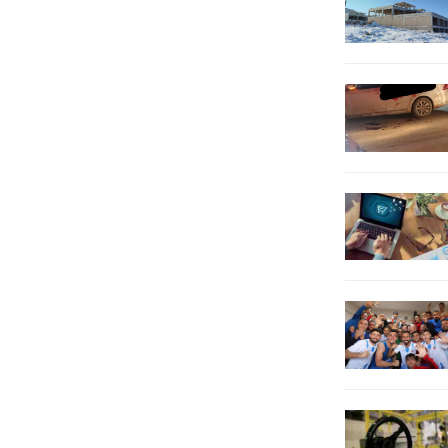
alınarak tutuklandı. Bir şüpheli
hakkında ise adli işlemlerin devam
ettiği bildirildi.