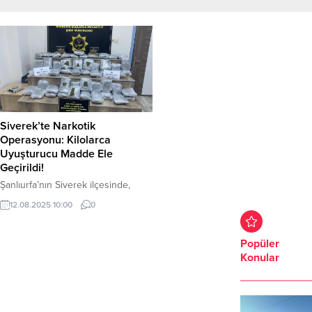
Siverek’te Narkotik
Operasyonu: Kilolarca
Uyuşturucu Madde Ele
Geçirildi!
Şanlıurfa’nın Siverek ilçesinde,
Narkotik Suçlarla Mücadele Şube
12.08.2025 10:00
0
Müdürlüğü ekipleri tarafından
gerçekleştirilen başarılı bir
operasyonla uyuşturucu ticaretine
Popüler
büyük bir darbe vuruldu. Yapılan
Konular
operasyonda 50 parça halinde
toplam 28 kilogram skunk maddesi
ele geçirildi. Düzenlenen
operasyonda, 2 şüpheli gözaltına