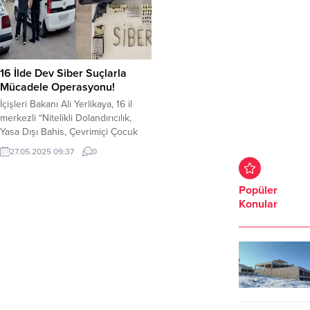
16 İlde Dev Siber Suçlarla
Mücadele Operasyonu!
İçişleri Bakanı Ali Yerlikaya, 16 il
merkezli “Nitelikli Dolandırıcılık,
Yasa Dışı Bahis, Çevrimiçi Çocuk
Müstehcenliği ve Tacizi, Nitelikli
27.05.2025 09:37
0
Hırsızlık, Bilişim Sistemlerine
Girme” suçlarına yönelik 5 gündür
devam eden operasyonlarda 171
Popüler
şüphelinin yakalandığını duyurdu.
Konular
Yapılan operasyonlarda; 74’ü
tutuklandı. 15’i hakkında adli kontrol
kararı verildi. Diğerlerinin işlemleri
devam ediyor. Bu kabine
döneminde...