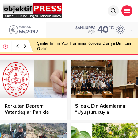
40
EURO
°C
ŞANLIURFA
55,2097
AÇIK
Şanlıurfa’nın Vox Humanis Korosu Dünya Birincisi
Oldu!
Korkutan Deprem:
Şıldak, Din Adamlarına:
Vatandaşlar Panikle
“Uyuşturucuyla
Sokağa Çıktı!
Mücadelede Aktif Rol
Alın”