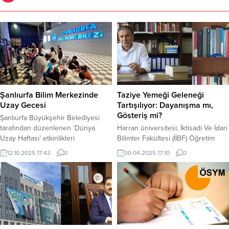
Şanlıurfa Bilim Merkezinde
Taziye Yemeği Geleneği
Uzay Gecesi
Tartışılıyor: Dayanışma mı,
Gösteriş mi?
Şanlıurfa Büyükşehir Belediyesi
tarafından düzenlenen ‘Dünya
Harran üniversitesi, İktisadi Ve İdari
Uzay Haftası’ etkinlikleri
Bilimler Fakültesi (İİBF) Öğretim
kapsamında,Şanlıurfa Bilim
Üyesi Doç. Dr Vahap Uluç,
12.10.2025 17:43
0
30.04.2025 17:10
0
Merkezi’nde gerçekleştirilen
Güneydoğu bölgesinde köklü bir
aktivitelerde çocuklar, uçuş
gelenek olan taziye yemeğinin
simülasyonu deneyimiyaşayarak
toplumdaki sosyal, kültürel ve
gökyüzünde ayın en güzel hâlini
ekonomi boyutlarını inceleyen bir
yakından görme fırsatı buldu.
yazı kaleme aldı. Türkiye’nin
‘Dünya Uzay Haftası’ etkinlikleri
Güneydoğu Anadolu Bölgesi’nde
kapsamında Şanlıurfa Büyükşehir
köklü bir gelenek olan taziye