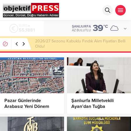
39
ALTIN
°C
ŞANLIURFA
6.660,55
AZ BULUTLU
Haliliye Belediyesi Her Gün 4 Bin 898 Kişiye Sıcak
Yemek Ulaştırıyor!
Pazar Günlerinde
Şanlıurfa Milletvekili
Arabasız Yeni Dönem
Ayan’dan Tuğba
Başlıyor!
Şencan’ın Şüpheli
Ölümüne İlişkin Meclis’e
Soru Önergesi