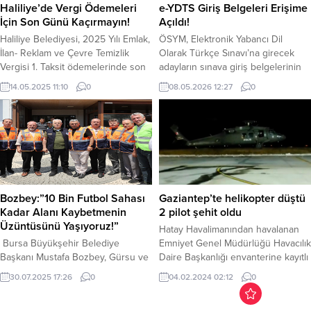
Belediyesi Gençlik ve
yemeği, son dönemde ekonomik
Haliliye’de Vergi Ödemeleri
e-YDTS Giriş Belgeleri Erişime
SporHizmetleri Daire Başkanlığı ile
ve toplumsal yönleriyle yeniden...
İçin Son Günü Kaçırmayın!
Açıldı!
Bilim ve Sanat Merkezleri ‘BİLSEM’
Haliliye Belediyesi, 2025 Yılı Emlak,
ÖSYM, Elektronik Yabancı Dil
tarafından hazırlanan Astronomi
İlan- Reklam ve Çevre Temizlik
Olarak Türkçe Sınavı’na girecek
veUzay...
Vergisi 1. Taksit ödemelerinde son
adayların sınava giriş belgelerinin
günün 31 Mayıs olduğunu ve
erişime açıldığını bildirdi. ÖSYM,
14.05.2025 11:10
0
08.05.2026 12:27
0
ödemelerin internetten kolaylıkla
2026 Elektronik Yabancı Dil Olarak
yapılabileceğini duyurdu. 2025 yılı
Türkçe Sınavı’na (e-YDTS) girecek
Emlak, İlan- Reklam ve Çevre
adayların sınav yerlerini açıkladı.
Temizlik Vergisi birinci taksit
Ayrıca adayların sınava giriş
ödemelerinde 31 Mayıs’ın son gün
belgelerine erişim izni de verildi.
olduğunu hatırlatan Mali Hizmetler
Ölçme Seçme ve Yerleştirme
Müdürlüğü Emlak Gelirler Birimi,
Merkezi’nin (ÖSYM) internet
vatandaşların...
sitesinde yer alan duyuruya göre,...
Bozbey:”10 Bin Futbol Sahası
Gaziantep’te helikopter düştü
Kadar Alanı Kaybetmenin
2 pilot şehit oldu
Üzüntüsünü Yaşıyoruz!”
Hatay Havalimanından havalanan
Bursa Büyükşehir Belediye
Emniyet Genel Müdürlüğü Havacılık
Başkanı Mustafa Bozbey, Gürsu ve
Daire Başkanlığı envanterine kayıtlı
Harmancık’ta toplam 6.000
EM 708 kuyruk numaralı helikopter,
30.07.2025 17:26
0
04.02.2024 02:12
0
hektardan fazla alanın
Gaziantep’in Nurdağı ilçesi Kartal
kaybedildiğini söyledi. Harmancık’ta
Köyü mevkiinde düştü.