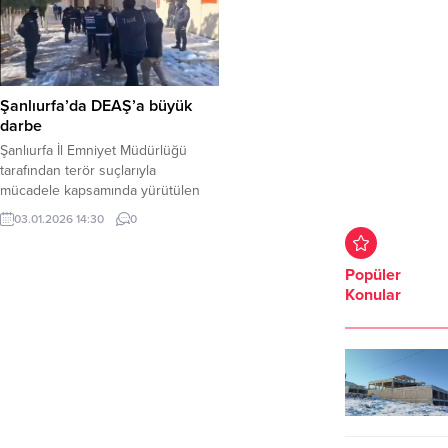
Şanlıurfa’da DEAŞ’a büyük
darbe
Şanlıurfa İl Emniyet Müdürlüğü
tarafından terör suçlarıyla
mücadele kapsamında yürütülen
çalışmalar neticesinde DEAŞ Silahlı
03.01.2026 14:30
0
Terör Örgütüne yönelik önemli bir
operasyona imza atıldı. Şanlıurfa
Cumhuriyet Başsavcılığı
Popüler
koordinesinde gerçekleştirilen
Konular
operasyonlarda, geçmiş dönemde
DEAŞ içerisinde faaliyet
yürüttükleri tespit edilen şahısların
yakalanmasına yönelik olarak 30
Aralık 2025 tarihinde eş zamanlı
operasyonlar düzenlendi.
Operasyonlar kapsamında...