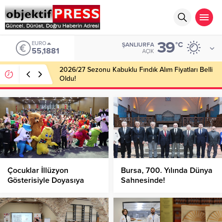
39
EURO
°C
ŞANLIURFA
55,1881
AÇIK
2026/27 Sezonu Kabuklu Fındık Alım Fiyatları Belli
Oldu!
Çocuklar İllüzyon
Bursa, 700. Yılında Dünya
Gösterisiyle Doyasıya
Sahnesinde!
Eğlendi