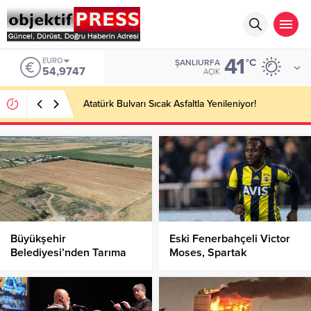
41
EURO
°C
ŞANLIURFA
54,9747
AÇIK
Atatürk Bulvarı Sıcak Asfaltla Yenileniyor!
Büyükşehir
Eski Fenerbahçeli Victor
Belediyesi’nden Tarıma
Moses, Spartak
Destek!
Moskova’ya kiralandı