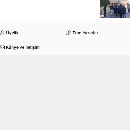
Üyelik
Tüm Yazarlar
Künye ve İletişim
Ekonomi
Foto Galeri
Gündem
Eğitim
Köşe Yazıları
Manşet
Otomobil
Sağlık
Spor
Teknoloji