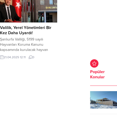
Valilik, Yerel Yönetimleri Bir
Kez Daha Uyardı!
Şanlıurfa Valiliği, 5199 sayılı
Hayvanları Koruma Kanunu
kapsamında kurulacak hayvan
bakımevleri için hazineden talep
21.04.2025 12:11
0
edilen arazileri yerel yönetimlere
tahsis ederken, belediyelere
çalışmalarını tamamlamaları için
Popüler
tarih vererek tekrar net bir şekilde
Konular
uyardı. Şanlıurfa Valiliği, 5199 sayılı
Hayvanları Koruma Kanunu
kapsamında sahipsiz hayvanların
toplanması, yeni bakımevleri ve
doğal yaşam alanları oluşturulması
çalışmalarını...