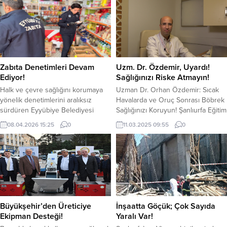
Zabıta Denetimleri Devam
Uzm. Dr. Özdemir, Uyardı!
Ediyor!
Sağlığınızı Riske Atmayın!
Halk ve çevre sağlığını korumaya
Uzman Dr. Orhan Özdemir: Sıcak
yönelik denetimlerini aralıksız
Havalarda ve Oruç Sonrası Böbrek
sürdüren Eyyübiye Belediyesi
Sağlığınızı Koruyun! Şanlıurfa Eğitim
Zabıta Müdürlüğü ekipleri, gıda
ve Araştırma Hastanesi İç
08.04.2026 15:25
0
11.03.2025 09:55
0
üretim ve satış noktalarında
Hastalıkları ve Nefroloji Uzmanı Dr.
yaptıkları kontrollerde son tüketim
Orhan Özdemir, su tüketiminin
tarihi geçmiş ürünlere imha
insan sağlığı açısından kritik bir
edilmek üzere el koydu. İlgililer
öneme sahip olduğunu belirtti.
hakkında yasal işlem yapılan
Özellikle sıcak havalar ve oruç
denetimlerin, aralıksız devam
sonrası dönemde yeterli su
edeceği belirtildi. Bakkal, market,
içmenin böbrek sağlığı için hayati...
fırın, kasap, şarküteri, lokanta, okul
Büyükşehir’den Üreticiye
İnşaatta Göçük; Çok Sayıda
kantini gibi...
Ekipman Desteği!
Yaralı Var!