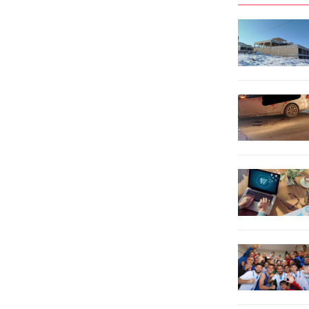
kıdemli vatandaşlarla bir araya
Başkan Yükselir, yaptığı teşekkür
gelerek, “Söz verdiğimiz gibi
konuşmasında, amatör sporlara
kıdemli vatandaşlarımızın hep
yönelik projelerinin devam
yanındayız, bir aradayız.” dedi.
edeceğini ve yeni...
Büyükşehir Belediyesi Emek
Kafe’de, Eskişehir Meslek...