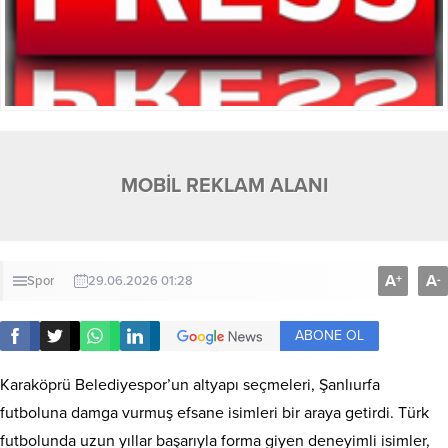
MOBİL REKLAM ALANI
A
A
+
-
Spor
29.06.2026 01:28
ABONE OL
Karaköprü Belediyespor’un altyapı seçmeleri, Şanlıurfa
futboluna damga vurmuş efsane isimleri bir araya getirdi. Türk
futbolunda uzun yıllar başarıyla forma giyen deneyimli isimler,