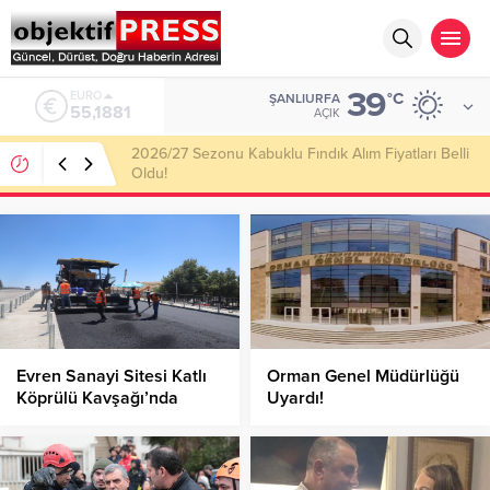
39
ALTIN
°C
ŞANLIURFA
6.660,55
AÇIK
Haliliye Belediyesi Her Gün 4 Bin 898 Kişiye Sıcak
Yemek Ulaştırıyor!
Evren Sanayi Sitesi Katlı
Orman Genel Müdürlüğü
Köprülü Kavşağı’nda
Uyardı!
Asfalt Serimi Devam
Ediyor!